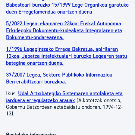
Babesteari buruzko 15/1999 Lege Organikoa garatuko
duen Erregelamendua onartzen duena
5/2022 Legea, ekainaren 23koa, Euskal Autonomia
Erkidegoko Dokumentu-kudeaketa Integralaren eta
Dokumentu-ondarearena.
1/1996 Legegintzako Errege Dekretua, apirilaren
12koa, Jabetza Intelektualari buruzko Legearen testu
bategina onartzen duena.
37/2007 Legea, Sektore Publikoko Informazioa
Berrerabiltzeari buruzkoa.
Ikusi
Udal Artxibategiko Sistemaren antolaketa eta
jarduera erregulatzeko arauak
(Alkatetzak onetsia,
Gobernu Batzordean eztabaidatu ondoren. 1994-12-
13).
Bestelako informazioa