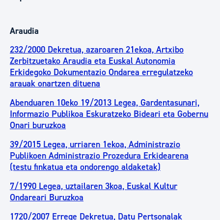
Araudia
232/2000 Dekretua, azaroaren 21ekoa, Artxibo
Zerbitzuetako Araudia eta Euskal Autonomia
Erkidegoko Dokumentazio Ondarea erregulatzeko
arauak onartzen dituena
Abenduaren 10eko 19/2013 Legea, Gardentasunari,
Informazio Publikoa Eskuratzeko Bideari eta Gobernu
Onari buruzkoa
39/2015 Legea, urriaren 1ekoa, Administrazio
Publikoen Administrazio Prozedura Erkidearena
(testu finkatua eta ondorengo aldaketak)
7/1990 Legea, uztailaren 3koa, Euskal Kultur
Ondareari Buruzkoa
1720/2007 Errege Dekretua, Datu Pertsonalak