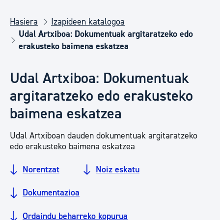
Hasiera
Izapideen katalogoa
Udal Artxiboa: Dokumentuak argitaratzeko edo
erakusteko baimena eskatzea
Udal Artxiboa: Dokumentuak
argitaratzeko edo erakusteko
baimena eskatzea
Udal Artxiboan dauden dokumentuak argitaratzeko
edo erakusteko baimena eskatzea
Norentzat
Noiz eskatu
Dokumentazioa
Ordaindu beharreko kopurua