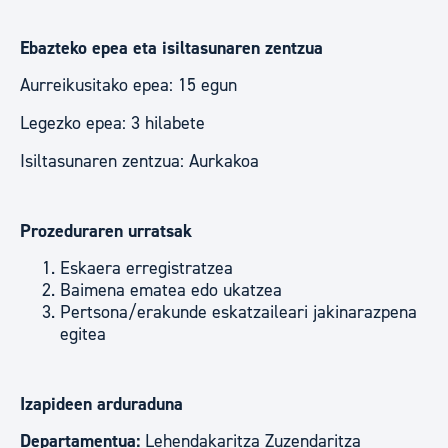
Ebazteko epea eta isiltasunaren zentzua
Aurreikusitako epea: 15 egun
Legezko epea: 3 hilabete
Isiltasunaren zentzua: Aurkakoa
Prozeduraren urratsak
Eskaera erregistratzea
Baimena ematea edo ukatzea
Pertsona/erakunde eskatzaileari jakinarazpena
egitea
Izapideen arduraduna
Departamentua:
Lehendakaritza Zuzendaritza