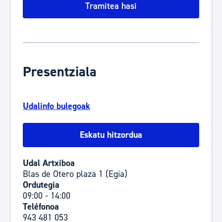
Tramitea hasi
Presentziala
Udalinfo bulegoak
Eskatu hitzordua
Udal Artxiboa
Blas de Otero plaza 1 (Egia)
Ordutegia
09:00 - 14:00
Teléfonoa
943 481 053