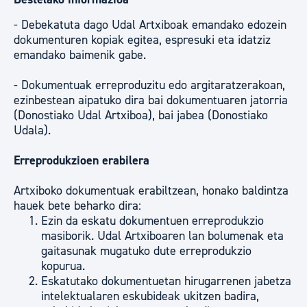
- Debekatuta dago Udal Artxiboak emandako edozein
dokumenturen kopiak egitea, espresuki eta idatziz
emandako baimenik gabe.
- Dokumentuak erreproduzitu edo argitaratzerakoan,
ezinbestean aipatuko dira bai dokumentuaren jatorria
(Donostiako Udal Artxiboa), bai jabea (Donostiako
Udala).
Erreprodukzioen erabilera
Artxiboko dokumentuak erabiltzean, honako baldintza
hauek bete beharko dira:
Ezin da eskatu dokumentuen erreprodukzio
masiborik. Udal Artxiboaren lan bolumenak eta
gaitasunak mugatuko dute erreprodukzio
kopurua.
Eskatutako dokumentuetan hirugarrenen jabetza
intelektualaren eskubideak ukitzen badira,