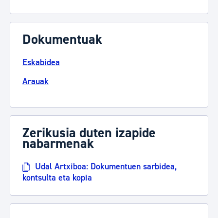
Dokumentuak
Eskabidea
Arauak
Zerikusia duten izapide
nabarmenak
Udal Artxiboa: Dokumentuen sarbidea,
kontsulta eta kopia