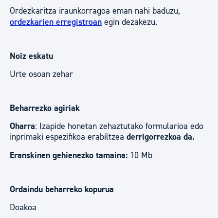
Ordezkaritza iraunkorragoa eman nahi baduzu,
ordezkarien erregistroan
egin dezakezu.
Noiz eskatu
Urte osoan zehar
Beharrezko agiriak
Oharra
: Izapide honetan zehaztutako formularioa edo
inprimaki espezifikoa erabiltzea
derrigorrezkoa da.
Eranskinen gehienezko tamaina:
10 Mb
Ordaindu beharreko kopurua
Doakoa