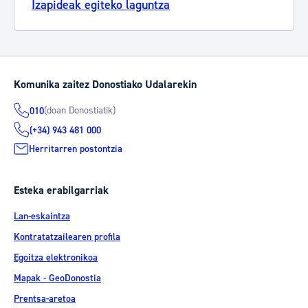
Izapideak egiteko laguntza
Komunika zaitez Donostiako Udalarekin
(doan Donostiatik)
010
(+34) 943 481 000
Herritarren postontzia
Esteka erabilgarriak
Lan-eskaintza
Kontratatzailearen profila
Egoitza elektronikoa
Mapak - GeoDonostia
Prentsa-aretoa