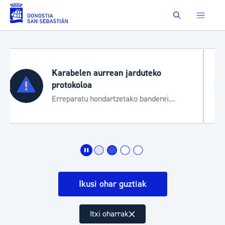
Eduki nagusira joan
Buscar
Aste Nagusia 2026
Trafiko mozketak eta garraio zerbitzu
bereziak
Ikusi ohar guztiak
Itxi oharrak