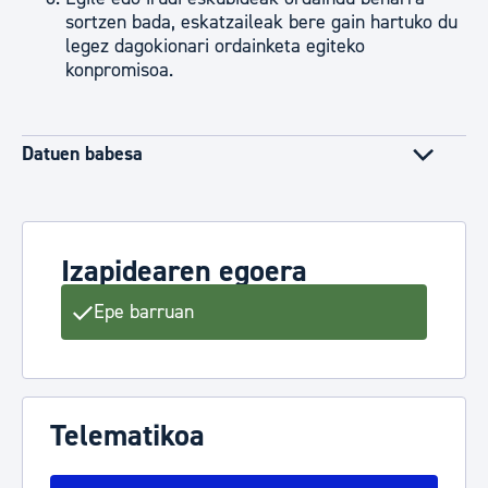
sortzen bada, eskatzaileak bere gain hartuko du
legez dagokionari ordainketa egiteko
konpromisoa.
Datuen babesa
Izapidearen egoera
Epe barruan
Telematikoa