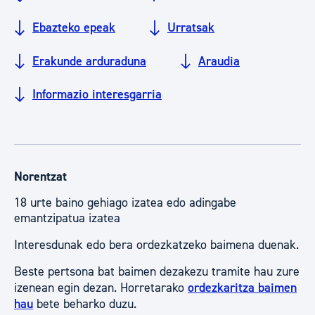
Ebazteko epeak
Urratsak
Erakunde arduraduna
Araudia
Informazio interesgarria
Norentzat
18 urte baino gehiago izatea edo adingabe
emantzipatua izatea
Interesdunak edo bera ordezkatzeko baimena duenak.
Beste pertsona bat baimen dezakezu tramite hau zure
izenean egin dezan. Horretarako
ordezkaritza baimen
hau
bete beharko duzu.