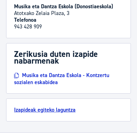
Musika eta Dantza Eskola (Donostiaeskola)
Atotxako Zelaia Plaza, 3
Telefonoa
943 428 909
Zerikusia duten izapide
nabarmenak
Musika eta Dantza Eskola - Kontzertu
sozialen eskabidea
Izapideak egiteko laguntza