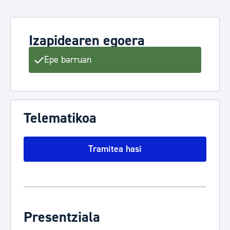
Izapidearen egoera
Epe barruan
Telematikoa
Tramitea hasi
Presentziala