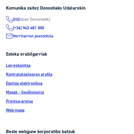
Komunika zaitez Donostiako Udalarekin
(doan Donostiatik)
010
(+34) 943 481 000
Herritarren postontzia
Esteka erabilgarriak
Lan-eskaintza
Kontratatzailearen profila
Egoitza elektronikoa
Mapak - GeoDonostia
Prentsa-aretoa
Web-mapa
Beste webgune korporatibo batzuk