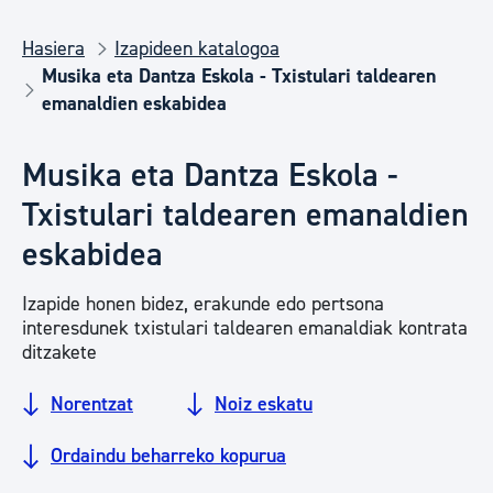
Hasiera
Izapideen katalogoa
Musika eta Dantza Eskola - Txistulari taldearen
emanaldien eskabidea
Musika eta Dantza Eskola -
Txistulari taldearen emanaldien
eskabidea
Izapide honen bidez, erakunde edo pertsona
interesdunek txistulari taldearen emanaldiak kontrata
ditzakete
Norentzat
Noiz eskatu
Ordaindu beharreko kopurua