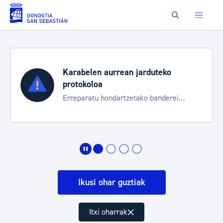
Eduki nagusira joan
Buscar
Karabelen aurrean jarduteko
protokoloa
Erreparatu hondartzetako banderei
egoeraren berri izateko
Ikusi ohar guztiak
Itxi oharrak