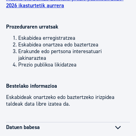
2026 ikasturtetik aurrera
Prozeduraren urratsak
Eskabidea erregistratzea
Eskabidea onartzea edo baztertzea
Erakunde edo pertsona interesatuari
jakinaraztea
Prezio publikoa likidatzea
Bestelako informazioa
Eskabideak onartzeko edo baztertzeko irizpidea
taldeak data libre izatea da.
Datuen babesa