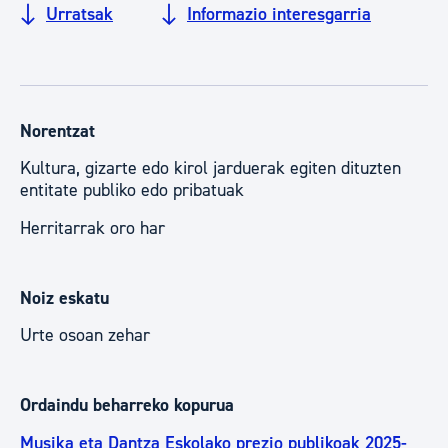
Urratsak
Informazio interesgarria
Norentzat
Kultura, gizarte edo kirol jarduerak egiten dituzten
entitate publiko edo pribatuak
Herritarrak oro har
Noiz eskatu
Urte osoan zehar
Ordaindu beharreko kopurua
Musika eta Dantza Eskolako prezio publikoak 2025-