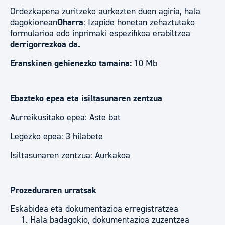
Ordezkapena zuritzeko aurkezten duen agiria, hala
dagokionean
Oharra
: Izapide honetan zehaztutako
formularioa edo inprimaki espezifikoa erabiltzea
derrigorrezkoa da.
Eranskinen gehienezko tamaina:
10 Mb
Ebazteko epea eta isiltasunaren zentzua
Aurreikusitako epea: Aste bat
Legezko epea: 3 hilabete
Isiltasunaren zentzua: Aurkakoa
Prozeduraren urratsak
Eskabidea eta dokumentazioa erregistratzea
Hala badagokio, dokumentazioa zuzentzea