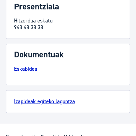
Presentziala
Hitzordua eskatu
943 48 38 38
Dokumentuak
Eskabidea
Izapideak egiteko laguntza