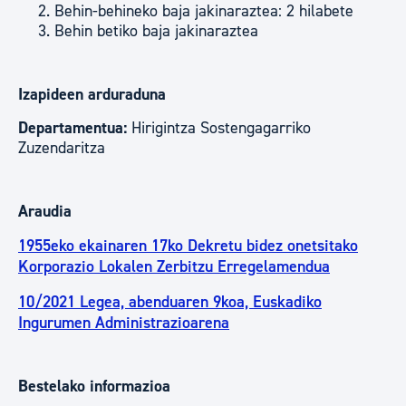
Behin-behineko baja jakinaraztea: 2 hilabete
Behin betiko baja jakinaraztea
Izapideen arduraduna
Departamentua:
Hirigintza Sostengagarriko
Zuzendaritza
Araudia
1955eko ekainaren 17ko Dekretu bidez onetsitako
Korporazio Lokalen Zerbitzu Erregelamendua
10/2021 Legea, abenduaren 9koa, Euskadiko
Ingurumen Administrazioarena
Bestelako informazioa