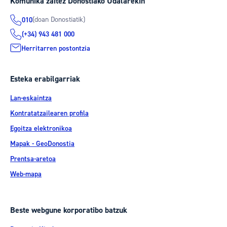
Komunika zaitez Donostiako Udalarekin
(doan Donostiatik)
010
(+34) 943 481 000
Herritarren postontzia
Esteka erabilgarriak
Lan-eskaintza
Kontratatzailearen profila
Egoitza elektronikoa
Mapak - GeoDonostia
Prentsa-aretoa
Web-mapa
Beste webgune korporatibo batzuk