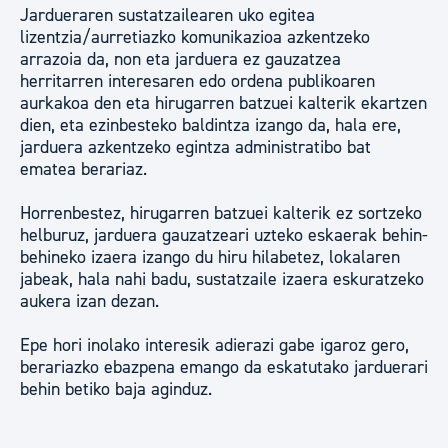
Jardueraren sustatzailearen uko egitea
lizentzia/aurretiazko komunikazioa azkentzeko
arrazoia da, non eta jarduera ez gauzatzea
herritarren interesaren edo ordena publikoaren
aurkakoa den eta hirugarren batzuei kalterik ekartzen
dien, eta ezinbesteko baldintza izango da, hala ere,
jarduera azkentzeko egintza administratibo bat
ematea berariaz.
Horrenbestez, hirugarren batzuei kalterik ez sortzeko
helburuz, jarduera gauzatzeari uzteko eskaerak behin-
behineko izaera izango du hiru hilabetez, lokalaren
jabeak, hala nahi badu, sustatzaile izaera eskuratzeko
aukera izan dezan.
Epe hori inolako interesik adierazi gabe igaroz gero,
berariazko ebazpena emango da eskatutako jarduerari
behin betiko baja aginduz.