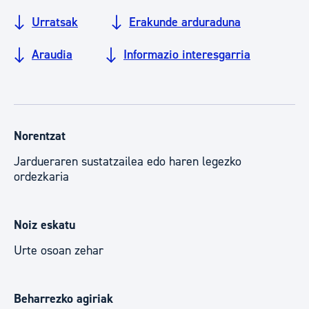
Urratsak
Erakunde arduraduna
Araudia
Informazio interesgarria
Norentzat
Jardueraren sustatzailea edo haren legezko
ordezkaria
Noiz eskatu
Urte osoan zehar
Beharrezko agiriak