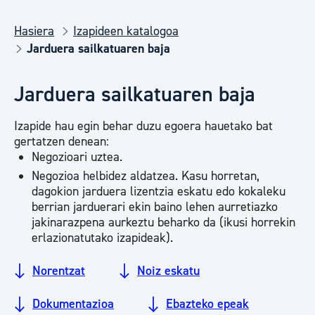
Hasiera
Izapideen katalogoa
Jarduera sailkatuaren baja
Jarduera sailkatuaren baja
Izapide hau egin behar duzu egoera hauetako bat
gertatzen denean:
Negozioari uztea.
Negozioa helbidez aldatzea. Kasu horretan,
dagokion jarduera lizentzia eskatu edo kokaleku
berrian jarduerari ekin baino lehen aurretiazko
jakinarazpena aurkeztu beharko da (ikusi horrekin
erlazionatutako izapideak).
Norentzat
Noiz eskatu
Dokumentazioa
Ebazteko epeak