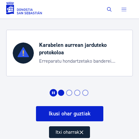
Eduki nagusira joan
Buscar
Karabelen aurrean jarduteko
protokoloa
Erreparatu hondartzetako banderei
egoeraren berri izateko
Ikusi ohar guztiak
Itxi oharrak