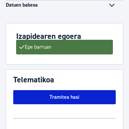
Datuen babesa
Izapidearen egoera
Epe barruan
Telematikoa
Tramitea hasi