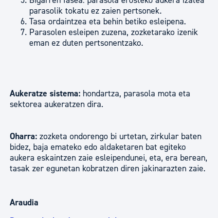
Bigarren fasea: parasola erosteko aukera izatea
parasolik tokatu ez zaien pertsonek.
Tasa ordaintzea eta behin betiko esleipena.
Parasolen esleipen zuzena, zozketarako izenik
eman ez duten pertsonentzako.
Aukeratze sistema
:
hondartza, parasola mota eta
sektorea aukeratzen dira.
Oharra:
zozketa ondorengo bi urtetan, zirkular baten
bidez, baja emateko edo aldaketaren bat egiteko
aukera eskaintzen zaie esleipendunei, eta, era berean,
tasak zer egunetan kobratzen diren jakinarazten zaie.
Araudia