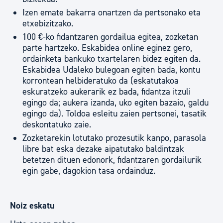
Izen emate bakarra onartzen da pertsonako eta
etxebizitzako.
100 €-ko fidantzaren gordailua egitea, zozketan
parte hartzeko. Eskabidea online eginez gero,
ordainketa bankuko txartelaren bidez egiten da.
Eskabidea Udaleko bulegoan egiten bada, kontu
korrontean helbideratuko da (eskatutakoa
eskuratzeko aukerarik ez bada, fidantza itzuli
egingo da; aukera izanda, uko egiten bazaio, galdu
egingo da). Toldoa esleitu zaien pertsonei, tasatik
deskontatuko zaie.
Zozketarekin lotutako prozesutik kanpo, parasola
libre bat eska dezake aipatutako baldintzak
betetzen dituen edonork, fidantzaren gordailurik
egin gabe, dagokion tasa ordainduz.
Noiz eskatu