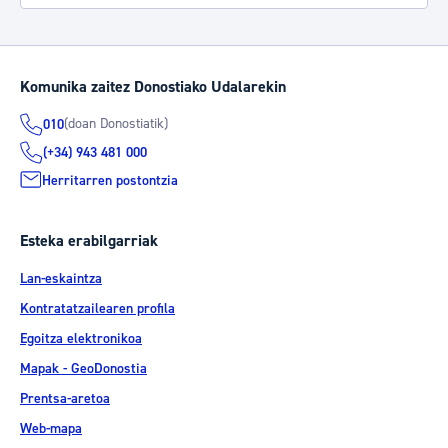
Komunika zaitez Donostiako Udalarekin
(doan Donostiatik)
010
(+34) 943 481 000
Herritarren postontzia
Esteka erabilgarriak
Lan-eskaintza
Kontratatzailearen profila
Egoitza elektronikoa
Mapak - GeoDonostia
Prentsa-aretoa
Web-mapa