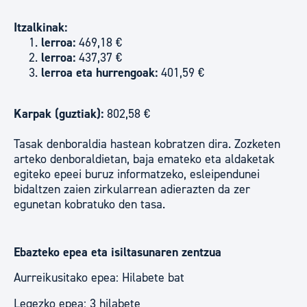
Itzalkinak:
lerroa:
469,18 €
lerroa:
437,37 €
lerroa eta hurrengoak:
401,59 €
Karpak (guztiak):
802,58 €
Tasak denboraldia hastean kobratzen dira. Zozketen
arteko denboraldietan, baja emateko eta aldaketak
egiteko epeei buruz informatzeko, esleipendunei
bidaltzen zaien zirkularrean adierazten da zer
egunetan kobratuko den tasa.
Ebazteko epea eta isiltasunaren zentzua
Aurreikusitako epea: Hilabete bat
Legezko epea: 3 hilabete