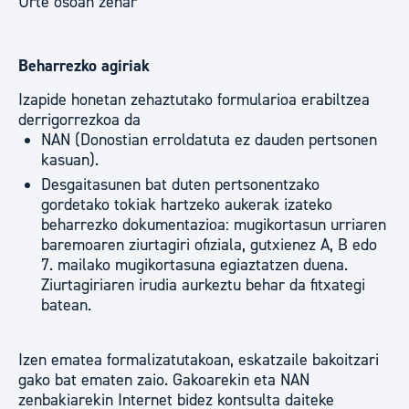
Urte osoan zehar
Beharrezko agiriak
Izapide honetan zehaztutako formularioa erabiltzea
derrigorrezkoa da
NAN (Donostian erroldatuta ez dauden pertsonen
kasuan).
Desgaitasunen bat duten pertsonentzako
gordetako tokiak hartzeko aukerak izateko
beharrezko dokumentazioa: mugikortasun urriaren
baremoaren ziurtagiri ofiziala, gutxienez A, B edo
7. mailako mugikortasuna egiaztatzen duena.
Ziurtagiriaren irudia aurkeztu behar da fitxategi
batean.
Izen ematea formalizatutakoan, eskatzaile bakoitzari
gako bat ematen zaio. Gakoarekin eta NAN
zenbakiarekin Internet bidez kontsulta daiteke