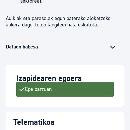
sektorea).
Aulkiak eta parasolak egun baterako alokatzeko
aukera dago, toldo langileei hala eskatuta.
Datuen babesa
Izapidearen egoera
Epe barruan
Telematikoa