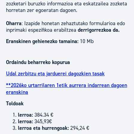
zozketari buruzko informazioa eta eskatzailea zozketa
horretan zer egoeratan dagoen.
Oharra
: Izapide honetan zehaztutako formularioa edo
inprimaki espezifikoa erabiltzea
derrigorrezkoa da.
Eranskinen gehienezko tamaina:
10 Mb
Ordaindu beharreko kopurua
Udal zerbitzu eta jarduerei dagozkien tasak
**2026ko urtarrilaren 1etik aurrera indarrean dagoen
eranskina
Toldoak
lerroa:
384.34 €
lerroa:
345,93€
lerroa eta hurrengoak:
294,24 €