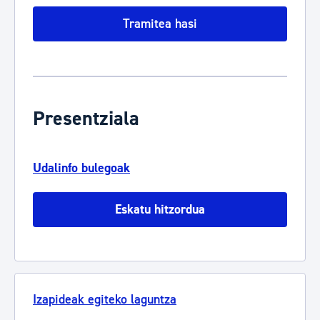
Tramitea hasi
Presentziala
Udalinfo bulegoak
Eskatu hitzordua
Izapideak egiteko laguntza