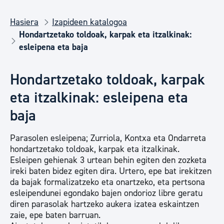
Hasiera
Izapideen katalogoa
Hondartzetako toldoak, karpak eta itzalkinak:
esleipena eta baja
Hondartzetako toldoak, karpak
eta itzalkinak: esleipena eta
baja
Parasolen esleipena; Zurriola, Kontxa eta Ondarreta
hondartzetako toldoak, karpak eta itzalkinak.
Esleipen gehienak 3 urtean behin egiten den zozketa
ireki baten bidez egiten dira. Urtero, epe bat irekitzen
da bajak formalizatzeko eta onartzeko, eta pertsona
esleipendunei egondako bajen ondorioz libre geratu
diren parasolak hartzeko aukera izatea eskaintzen
zaie, epe baten barruan.