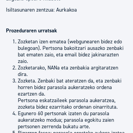
Isiltasunaren zentzua: Aurkakoa
Prozeduraren urratsak
Zozketan izen ematea (webgunearen bidez edo
bulegoan). Pertsona bakoitzari ausazko zenbaki
bat ematen zaio, eta email bidez jakinarazten
zaio.
Zozketarako, NANa eta zenbakia argitaratzen
dira.
Zozketa. Zenbaki bat ateratzen da, eta zenbaki
horren bidez parasola aukeratzeko ordena
ezartzen da.
Pertsona eskatzaileek parasola aukeratzea,
zozketa bidez ezarritako ordenan oinarrituta.
Egunero 60 pertsonak izaten du parasola
aukeratzeko modua; parasola egokitu zaien
pertsonen zerrenda bukatu arte.