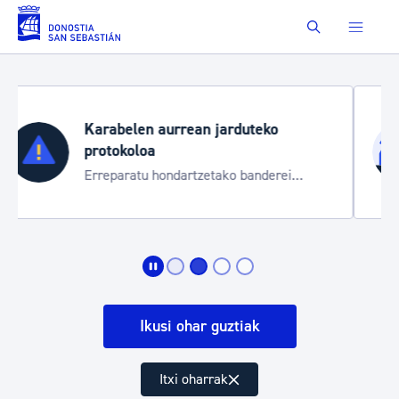
Eduki nagusira joan
Buscar
Aste Nagusia 2026
Trafiko mozketak eta garraio zerbitzu
bereziak
Ikusi ohar guztiak
Itxi oharrak