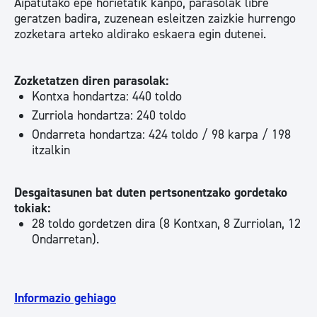
Aipatutako epe horietatik kanpo, parasolak libre
geratzen badira, zuzenean esleitzen zaizkie hurrengo
zozketara arteko aldirako eskaera egin dutenei.
Zozketatzen diren parasolak:
Kontxa hondartza: 440 toldo
Zurriola hondartza: 240 toldo
Ondarreta hondartza: 424 toldo / 98 karpa / 198
itzalkin
Desgaitasunen bat duten pertsonentzako gordetako
tokiak:
28 toldo gordetzen dira (8 Kontxan, 8 Zurriolan, 12
Ondarretan).
Informazio gehiago