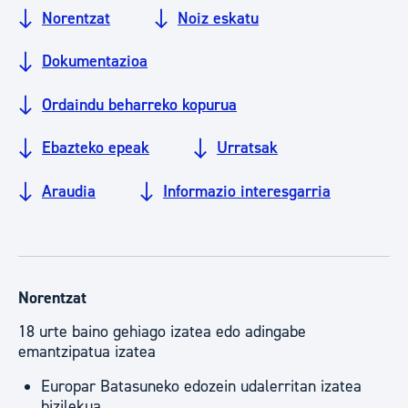
Norentzat
Noiz eskatu
Dokumentazioa
Ordaindu beharreko kopurua
Ebazteko epeak
Urratsak
Araudia
Informazio interesgarria
Norentzat
18 urte baino gehiago izatea edo adingabe
emantzipatua izatea
Europar Batasuneko edozein udalerritan izatea
bizilekua.