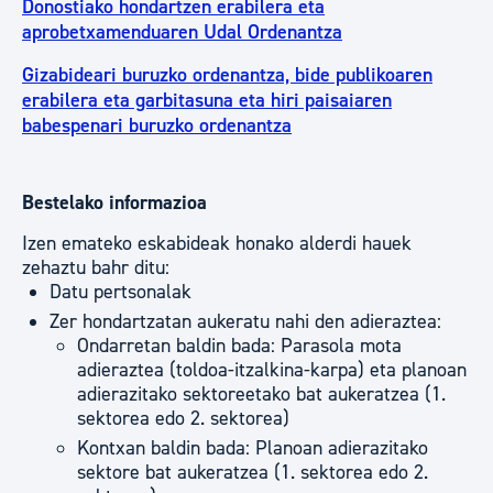
Donostiako hondartzen erabilera eta
aprobetxamenduaren Udal Ordenantza
Gizabideari buruzko ordenantza, bide publikoaren
erabilera eta garbitasuna eta hiri paisaiaren
babespenari buruzko ordenantza
Bestelako informazioa
Izen emateko eskabideak honako alderdi hauek
zehaztu bahr ditu:
Datu pertsonalak
Zer hondartzatan aukeratu nahi den adieraztea:
Ondarretan baldin bada: Parasola mota
adieraztea (toldoa-itzalkina-karpa) eta planoan
adierazitako sektoreetako bat aukeratzea (1.
sektorea edo 2. sektorea)
Kontxan baldin bada: Planoan adierazitako
sektore bat aukeratzea (1. sektorea edo 2.