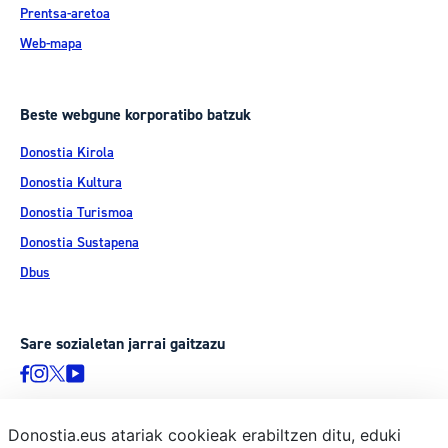
Prentsa-aretoa
Web-mapa
Beste webgune korporatibo batzuk
Donostia Kirola
Donostia Kultura
Donostia Turismoa
Donostia Sustapena
Dbus
Sare sozialetan jarrai gaitzazu
Donostia.eus atariak cookieak erabiltzen ditu, eduki