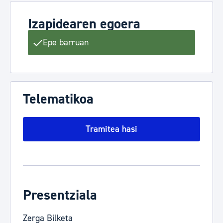
Izapidearen egoera
Epe barruan
Telematikoa
Tramitea hasi
Presentziala
Zerga Bilketa