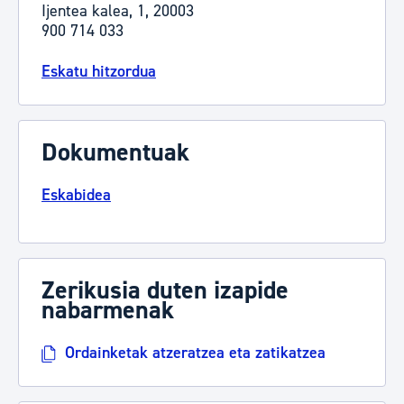
Ijentea kalea, 1, 20003
900 714 033
Eskatu hitzordua
Dokumentuak
Eskabidea
Zerikusia duten izapide
nabarmenak
Ordainketak atzeratzea eta zatikatzea