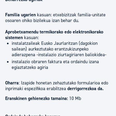
Familia ugarien
kasuan: etxebizitzak familia-unitate
osoaren ohiko bizilekua izan behar du.
Aprobetxamendu termikorako edo elektronikorako
sistemen
kasuan:
instalatzaileak Eusko Jaurlaritzan (dagokion
sailean) aurkeztutako erantzukizunpeko
adierazpena -instalazio ziurtagiriaren baliokidea-
instalazio obraren faktura eta ordaindu izana
egiaztatzeko agiria
Oharra
: Izapide honetan zehaztutako formularioa edo
inprimaki espezifikoa erabiltzea
derrigorrezkoa da.
Eranskinen gehienezko tamaina:
10 Mb