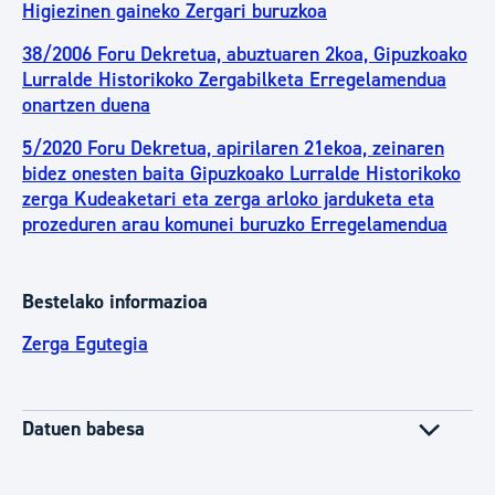
Higiezinen gaineko Zergari buruzkoa
38/2006 Foru Dekretua, abuztuaren 2koa, Gipuzkoako
Lurralde Historikoko Zergabilketa Erregelamendua
onartzen duena
5/2020 Foru Dekretua, apirilaren 21ekoa, zeinaren
bidez onesten baita Gipuzkoako Lurralde Historikoko
zerga Kudeaketari eta zerga arloko jarduketa eta
prozeduren arau komunei buruzko Erregelamendua
Bestelako informazioa
Zerga Egutegia
Datuen babesa