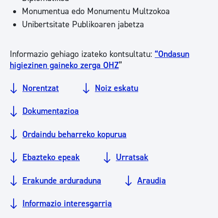
Monumentua edo Monumentu Multzokoa
Unibertsitate Publikoaren jabetza
Informazio gehiago izateko kontsultatu:
“Ondasun
higiezinen gaineko zerga OHZ
”
Norentzat
Noiz eskatu
Dokumentazioa
Ordaindu beharreko kopurua
Ebazteko epeak
Urratsak
Erakunde arduraduna
Araudia
Informazio interesgarria