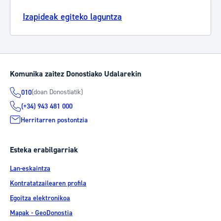
Izapideak egiteko laguntza
Komunika zaitez Donostiako Udalarekin
(doan Donostiatik)
010
(+34) 943 481 000
Herritarren postontzia
Esteka erabilgarriak
Lan-eskaintza
Kontratatzailearen profila
Egoitza elektronikoa
Mapak - GeoDonostia