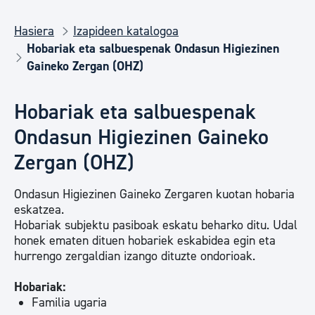
Hasiera
Izapideen katalogoa
Hobariak eta salbuespenak Ondasun Higiezinen
Gaineko Zergan (OHZ)
Hobariak eta salbuespenak
Ondasun Higiezinen Gaineko
Zergan (OHZ)
Ondasun Higiezinen Gaineko Zergaren kuotan hobaria
eskatzea.
Hobariak subjektu pasiboak eskatu beharko ditu. Udal
honek ematen dituen hobariek eskabidea egin eta
hurrengo zergaldian izango dituzte ondorioak.
Hobariak:
Familia ugaria