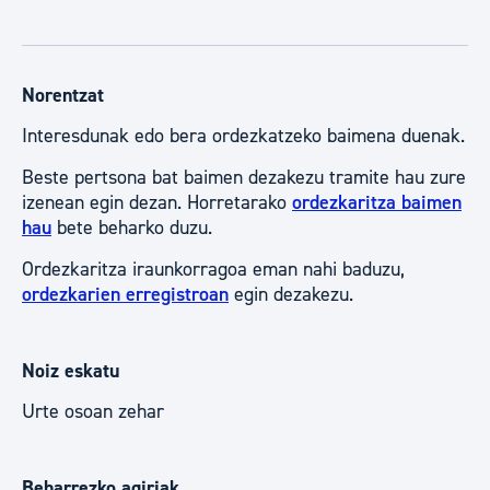
Norentzat
Interesdunak edo bera ordezkatzeko baimena duenak.
Beste pertsona bat baimen dezakezu tramite hau zure
izenean egin dezan. Horretarako
ordezkaritza baimen
hau
bete beharko duzu.
Ordezkaritza iraunkorragoa eman nahi baduzu,
ordezkarien erregistroan
egin dezakezu.
Noiz eskatu
Urte osoan zehar
Beharrezko agiriak