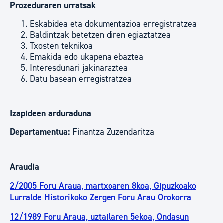
Prozeduraren urratsak
Eskabidea eta dokumentazioa erregistratzea
Baldintzak betetzen diren egiaztatzea
Txosten teknikoa
Emakida edo ukapena ebaztea
Interesdunari jakinaraztea
Datu basean erregistratzea
Izapideen arduraduna
Departamentua:
Finantza Zuzendaritza
Araudia
2/2005 Foru Araua, martxoaren 8koa, Gipuzkoako
Lurralde Historikoko Zergen Foru Arau Orokorra
12/1989 Foru Araua, uztailaren 5ekoa, Ondasun