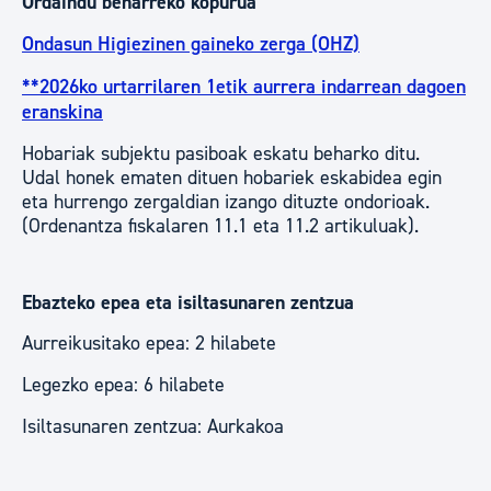
Ordaindu beharreko kopurua
Ondasun Higiezinen gaineko zerga (OHZ)
**2026ko urtarrilaren 1etik aurrera indarrean dagoen
eranskina
Hobariak subjektu pasiboak eskatu beharko ditu.
Udal honek ematen dituen hobariek eskabidea egin
eta hurrengo zergaldian izango dituzte ondorioak.
(Ordenantza fiskalaren 11.1 eta 11.2 artikuluak).
Ebazteko epea eta isiltasunaren zentzua
Aurreikusitako epea: 2 hilabete
Legezko epea: 6 hilabete
Isiltasunaren zentzua: Aurkakoa