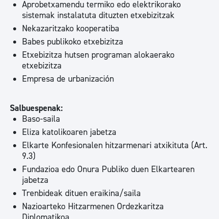
Aprobetxamendu termiko edo elektrikorako
sistemak instalatuta dituzten etxebizitzak
Nekazaritzako kooperatiba
Babes publikoko etxebizitza
Etxebizitza hutsen programan alokaerako
etxebizitza
Empresa de urbanización
Salbuespenak:
Baso-saila
Eliza katolikoaren jabetza
Elkarte Konfesionalen hitzarmenari atxikituta (Art.
9.3)
Fundazioa edo Onura Publiko duen Elkartearen
jabetza
Trenbideak dituen eraikina/saila
Nazioarteko Hitzarmenen Ordezkaritza
Diplomatikoa