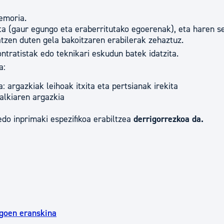
memoria.
uta (gaur egungo eta eraberritutako egoerenak), eta haren s
atzen duten gela bakoitzaren erabilerak zehaztuz.
tratistak edo teknikari eskudun batek idatzita.
a:
 argazkiak leihoak itxita eta pertsianak irekita
talkiaren argazkia
edo inprimaki espezifikoa erabiltzea
derrigorrezkoa da.
agoen eranskina