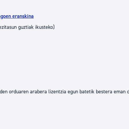
agoen eranskina
zitasun guztiak ikusteko)
den orduaren arabera lizentzia egun batetik bestera eman d