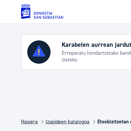
Eduki nagusira joan
uteko protokoloa
Zerbitzuak
Aste N
nderei egoeraren berri
Trafiko m
Errolda eta gai pertsonalak
Gizarte-zerbitzuak
Mugikortasuna
Hasiera
Izapideen katalogoa
Etxebizitzetan 