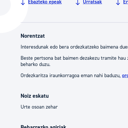
Ebazteko epeak
Urratsak
E
Hiria
Aktualita
Hiria orain
Albisteak
Hiria ezagutu
Abisuak
Norentzat
Etorkizuneko hiria
Kultur ag
Interesdunak edo bera ordezkatzeko baimena due
Beste pertsona bat baimen dezakezu tramite hau 
beharko duzu.
Ordezkaritza iraunkorragoa eman nahi baduzu,
or
Noiz eskatu
Urte osoan zehar
Beharrezko agiriak