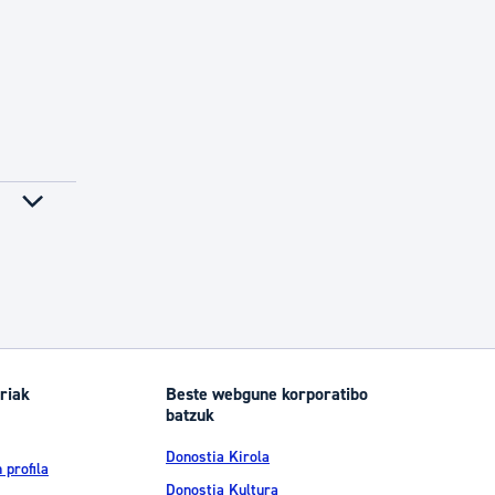
riak
Beste webgune korporatibo
batzuk
Donostia Kirola
 profila
Donostia Kultura