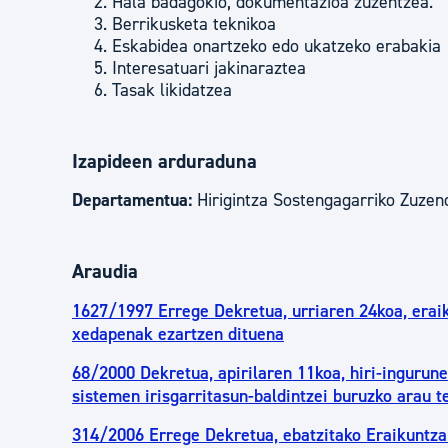
Hala badagokio, dokumentazioa zuzentzea.
Berrikusketa teknikoa
Eskabidea onartzeko edo ukatzeko erabakia
Interesatuari jakinaraztea
Tasak likidatzea
Izapideen arduraduna
Departamentua:
Hirigintza Sostengagarriko Zuzen
Araudia
1627/1997 Errege Dekretua, urriaren 24koa, erai
xedapenak ezartzen dituena
68/2000 Dekretua, apirilaren 11koa, hiri-ingurun
sistemen irisgarritasun-baldintzei buruzko arau 
314/2006 Errege Dekretua, ebatzitako Eraikuntza