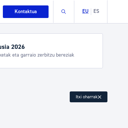
Buscar
EU
ES
Kontaktua
Aste Nagusia 2026: egitaraua
Abuztuak 8-15
intza
Itxi oharrak
ndakinak eta ingurumena