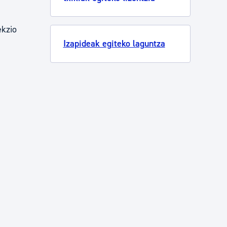
ekzio
Izapideak egiteko laguntza