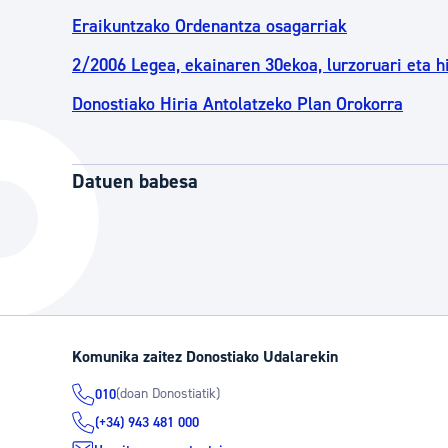
Eraikuntzako Ordenantza osagarriak
2/2006 Legea, ekainaren 30ekoa, lurzoruari eta hi
Donostiako Hiria Antolatzeko Plan Orokorra
Datuen babesa
Komunika zaitez Donostiako Udalarekin
(doan Donostiatik)
010
(+34) 943 481 000