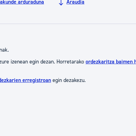
rakunde arduraduna
Araudia
tea
Udal administrazioa
Iragarki ofizialen taula
Egutegi fiskala
enda
Gardentasun ataria
nak.
zure izenean egin dezan. Horretarako
ordezkaritza baimen 
dezkarien erregistroan
egin dezakezu.