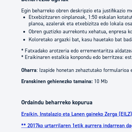
Egin beharreko obren deskripzio eta justifikazio 
Etxebizitzaren oinplanoak, 1:50 eskalan kotat
planoa, azalerak eta etxebizitza edo lokala os
Obren guztizko aurrekontu xehatua, enpresa kon
Koloretako argazki bat, kasu hauetako bat bad
* Fatxadako arotzeria edo errementaritza aldatzea:
* Eraikinaren estalkia konpondu edo berritzea: es
Oharra
: Izapide honetan zehaztutako formularioa 
Eranskinen gehienezko tamaina:
10 Mb
Ordaindu beharreko kopurua
Eraikin, Instalazio eta Lanen gaineko Zerga (EILZ)
** 2017ko urtarrilaren 1etik aurrera indarrean d