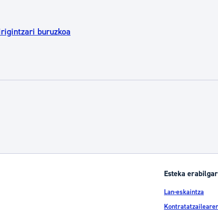
rigintzari buruzkoa
Esteka erabilgar
Lan-eskaintza
Kontratatzailearen