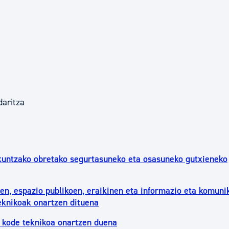
daritza
kuntzako obretako segurtasuneko eta osasuneko gutxieneko
een, espazio publikoen, eraikinen eta informazio eta komuni
teknikoak onartzen dituena
 kode teknikoa onartzen duena