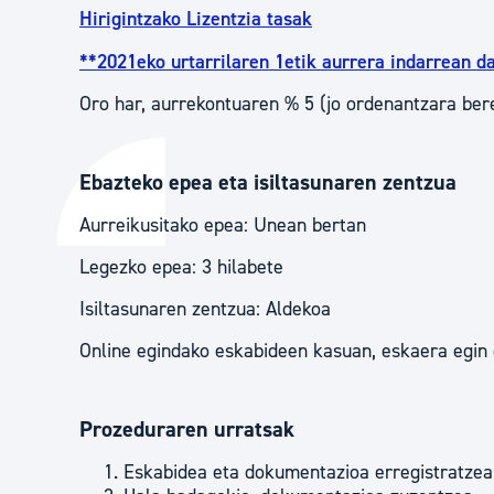
Hirigintzako Lizentzia tasak
**2021eko urtarrilaren 1etik aurrera indarrean d
Oro har, aurrekontuaren % 5 (jo ordenantzara bere
Ebazteko epea eta isiltasunaren zentzua
Aurreikusitako epea: Unean bertan
Legezko epea: 3 hilabete
Isiltasunaren zentzua: Aldekoa
Online egindako eskabideen kasuan, eskaera egin 
Prozeduraren urratsak
Eskabidea eta dokumentazioa erregistratzea