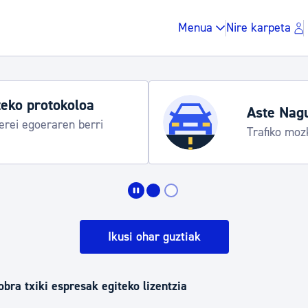
Menua
Nire karpeta
agusia 2026
ozketak eta garraio zerbitzu bereziak
Zergak eta isunak
Etxebizitza eta hirig
Ikusi ohar guztiak
Gune publikoa, ho
obra txiki espresak egiteko lizentzia