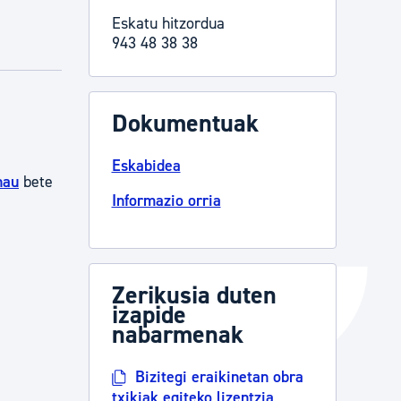
Eskatu hitzordua
Izapideen katalogoa
943 48 38 38
Tramitaziorako laguntza
Dokumentuak
Eskabidea
hau
bete
Informazio orria
Zerikusia duten
izapide
nabarmenak
Bizitegi eraikinetan obra
txikiak egiteko lizentzia