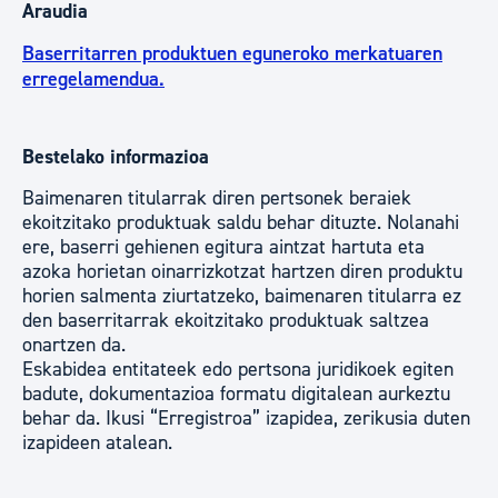
Araudia
Baserritarren produktuen eguneroko merkatuaren
erregelamendua.
Bestelako informazioa
Baimenaren titularrak diren pertsonek beraiek
ekoitzitako produktuak saldu behar dituzte. Nolanahi
ere, baserri gehienen egitura aintzat hartuta eta
azoka horietan oinarrizkotzat hartzen diren produktu
horien salmenta ziurtatzeko, baimenaren titularra ez
den baserritarrak ekoitzitako produktuak saltzea
onartzen da.
Eskabidea entitateek edo pertsona juridikoek egiten
badute, dokumentazioa formatu digitalean aurkeztu
behar da. Ikusi “Erregistroa” izapidea, zerikusia duten
izapideen atalean.