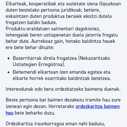
Elkarteak, kooperatibak eta sozietate izena Gipuzkoan
duten bestelako pertsona juridikoak; betiere,
eskaintzen duten produktua beraiek ekoitzi dutela
frogatzen baldin badute.
Produktu eraldatuen salmentari dagokionez,
lehengaiak beren ustiapenetan duela jatorria frogatu
behar dute. Aurrekoaz gain, honako baldintza hauek
ere bete behar dituzte:
Baserritarrak direla frogatzea (Nekazaritzako
Ustiategien Erregistroa).
Behemendi elkartean izen emanda egotea eta
elkarte horrek ezarritako baldintzak betetzea.
Interesdunak edo bera ordezkatzeko baimena duenak.
Beste pertsona bat baimen dezakezu tramite hau zure
izenean egin dezan. Horretarako
ordezkaritza baimen
hau
bete beharko duzu.
Ordezkaritza iraunkorragoa eman nahi baduzu,