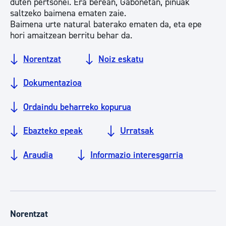
duten pertsonei. Era berean, Gabonetan, pinuak
saltzeko baimena ematen zaie.
Baimena urte natural baterako ematen da, eta epe
hori amaitzean berritu behar da.
Norentzat
Noiz eskatu
Dokumentazioa
Ordaindu beharreko kopurua
Ebazteko epeak
Urratsak
Araudia
Informazio interesgarria
Norentzat