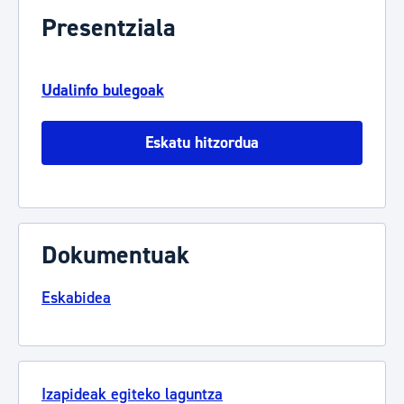
Presentziala
Udalinfo bulegoak
Eskatu hitzordua
Dokumentuak
Eskabidea
Izapideak egiteko laguntza