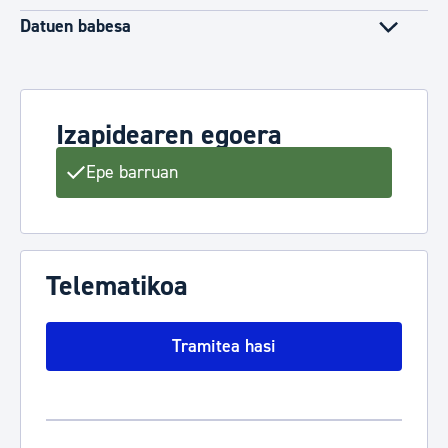
Datuen babesa
Izapidearen egoera
Epe barruan
Telematikoa
Tramitea hasi