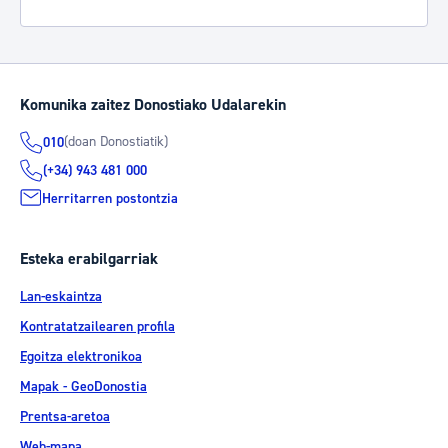
Komunika zaitez Donostiako Udalarekin
(doan Donostiatik)
010
(+34) 943 481 000
Herritarren postontzia
Esteka erabilgarriak
Lan-eskaintza
Kontratatzailearen profila
Egoitza elektronikoa
Mapak - GeoDonostia
Prentsa-aretoa
Web-mapa