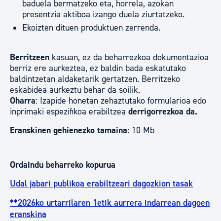
baduela bermatzeko eta, horrela, azokan
presentzia aktiboa izango duela ziurtatzeko.
Ekoizten dituen produktuen zerrenda.
Berritzeen
kasuan, ez da beharrezkoa dokumentazioa
berriz ere aurkeztea, ez baldin bada eskatutako
baldintzetan aldaketarik gertatzen. Berritzeko
eskabidea aurkeztu behar da soilik.
Oharra
: Izapide honetan zehaztutako formularioa edo
inprimaki espezifikoa erabiltzea
derrigorrezkoa da.
Eranskinen gehienezko tamaina:
10 Mb
Ordaindu beharreko kopurua
Udal jabari publikoa erabiltzeari dagozkion tasak
**2026ko urtarrilaren 1etik aurrera indarrean dagoen
eranskina