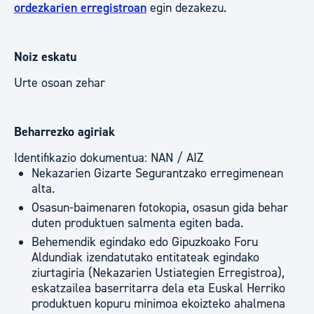
ordezkarien erregistroan
egin dezakezu.
Noiz eskatu
Urte osoan zehar
Beharrezko agiriak
Identifikazio dokumentua: NAN / AIZ
Nekazarien Gizarte Segurantzako erregimenean
alta.
Osasun-baimenaren fotokopia, osasun gida behar
duten produktuen salmenta egiten bada.
Behemendik egindako edo Gipuzkoako Foru
Aldundiak izendatutako entitateak egindako
ziurtagiria (Nekazarien Ustiategien Erregistroa),
eskatzailea baserritarra dela eta Euskal Herriko
produktuen kopuru minimoa ekoizteko ahalmena