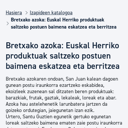
Hasiera
Izapideen katalogoa
Bretxako azoka: Euskal Herriko produktuak
saltzeko postuen baimena eskatzea eta berritzea
Bretxako azoka: Euskal Herriko
produktuak saltzeko postuen
baimena eskatzea eta berritzea
Bretxako azokaren ondoan, San Juan kalean dagoen
gunean postu iraunkorra ezartzeko eskabidea,
ekoizleek zuzenean sal ditzaten beren produktuak:
barazkiak, frutak, gaztak, lekaleak, loreak eta abar.
Azoka hau astelehenetik larunbatera jartzen da
goizeko ordutegian, jaiegunetan izan ezik.
Urtero, Santu Guztien egunetik gertuko egunetan
loreak saltzeko baimena ematen zaie postu iraunkorra