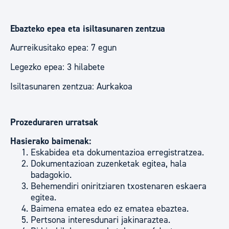
Ebazteko epea eta isiltasunaren zentzua
Aurreikusitako epea: 7 egun
Legezko epea: 3 hilabete
Isiltasunaren zentzua: Aurkakoa
Prozeduraren urratsak
Hasierako baimenak:
Eskabidea eta dokumentazioa erregistratzea.
Dokumentazioan zuzenketak egitea, hala
badagokio.
Behemendiri oniritziaren txostenaren eskaera
egitea.
Baimena ematea edo ez ematea ebaztea.
Pertsona interesdunari jakinaraztea.