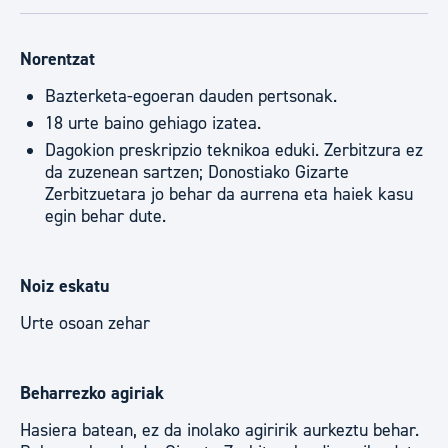
Norentzat
Bazterketa-egoeran dauden pertsonak.
18 urte baino gehiago izatea.
Dagokion preskripzio teknikoa eduki. Zerbitzura ez
da zuzenean sartzen; Donostiako Gizarte
Zerbitzuetara jo behar da aurrena eta haiek kasu
egin behar dute.
Noiz eskatu
Urte osoan zehar
Beharrezko agiriak
Hasiera batean, ez da inolako agiririk aurkeztu behar.