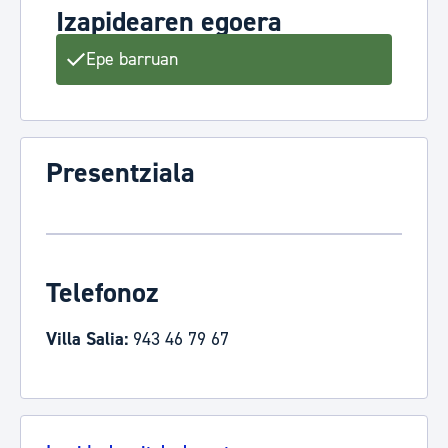
Izapidearen egoera
Epe barruan
Presentziala
Telefonoz
Villa Salia:
943 46 79 67