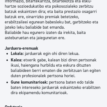
Informazio, bitartekaritza, bitartekotza eta esku-
hartze sozioedukatibo eta psikosozialeko zerbitzu
batzuk eskaintzen dira; eta baita prestazio osagarri
batzuk ere, oinarrizko premiak betetzeko,
erabiltzaileei egunean babesleku bat, garbitzeko eta
jateko leku baliabide bat emanda.
Baliabide hau egunero izaten da irekita, baita
asteburuetan eta jaiegunetan ere.
Jarduera-eremuak
Lokala:
jarduerak egin ohi diren lekua.
Kalea:
etxerik gabe, kalean bizi diren pertsonak
ikusi, haiengana hurbildu eta eskura dituzten
baliabideen berri ematen die zerbitzuan lan egiten
duten profesionalek pertsona horiei.
Gune komunitarioak:
pertsona baten edo talde
baten intereseko jarduerak eskaintzeko erabiltzen
dira ekipamendu komunitarioak.