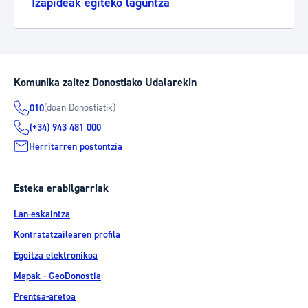
Izapideak egiteko laguntza
Komunika zaitez Donostiako Udalarekin
(doan Donostiatik)
010
(+34) 943 481 000
Herritarren postontzia
Esteka erabilgarriak
Lan-eskaintza
Kontratatzailearen profila
Egoitza elektronikoa
Mapak - GeoDonostia
Prentsa-aretoa