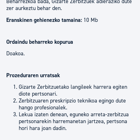
Beharrezkoa bada, Gizarte Zerbitzuek adieraziko dute
zer aurkeztu behar den.
Eranskinen gehienezko tamaina:
10 Mb
Ordaindu beharreko kopurua
Doakoa.
Prozeduraren urratsak
Gizarte Zerbitzuetako langileek harrera egiten
diote pertsonari.
Zerbitzuaren preskripzio teknikoa egingo dute
hango profesionalek.
Lekua izaten denean, eguneko arreta-zerbitzua
pertsonarekin harremanetan jartzea, pertsona
hori hara joan dadin.