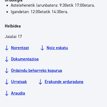
Ordutegia
Astelehenetik larunbatera: 9:30etik 17:00etara.
Igandetan: 12:00etatik 14:30era.
Helbidea
Jaialai 17
Norentzat
Noiz eskatu
Dokumentazioa
Ordaindu beharreko kopurua
Urratsak
Erakunde arduraduna
Araudia