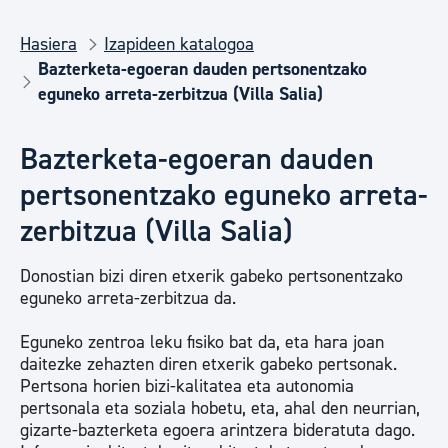
Hasiera
Izapideen katalogoa
Bazterketa-egoeran dauden pertsonentzako
eguneko arreta-zerbitzua (Villa Salia)
Bazterketa-egoeran dauden
pertsonentzako eguneko arreta-
zerbitzua (Villa Salia)
Donostian bizi diren etxerik gabeko pertsonentzako
eguneko arreta-zerbitzua da.
Eguneko zentroa leku fisiko bat da, eta hara joan
daitezke zehazten diren etxerik gabeko pertsonak.
Pertsona horien bizi-kalitatea eta autonomia
pertsonala eta soziala hobetu, eta, ahal den neurrian,
gizarte-bazterketa egoera arintzera bideratuta dago.