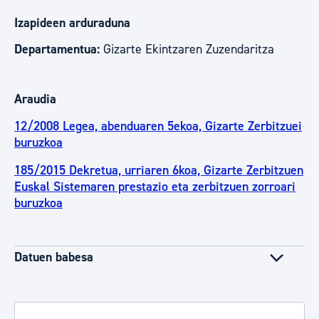
Izapideen arduraduna
Departamentua:
Gizarte Ekintzaren Zuzendaritza
Araudia
12/2008 Legea, abenduaren 5ekoa, Gizarte Zerbitzuei
buruzkoa
185/2015 Dekretua, urriaren 6koa, Gizarte Zerbitzuen
Euskal Sistemaren prestazio eta zerbitzuen zorroari
buruzkoa
Datuen babesa