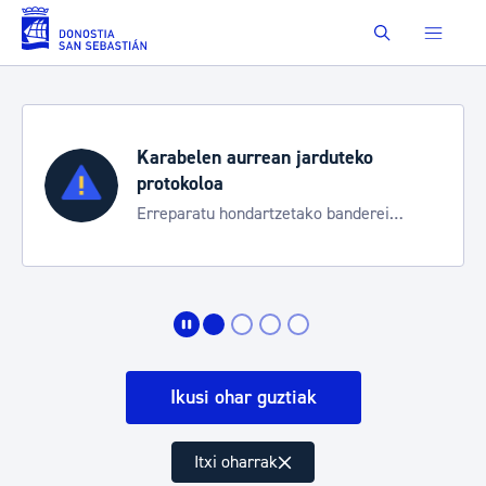
Eduki nagusira joan
Buscar
Karabelen aurrean jarduteko
protokoloa
Erreparatu hondartzetako banderei
egoeraren berri izateko
Ikusi ohar guztiak
Itxi oharrak