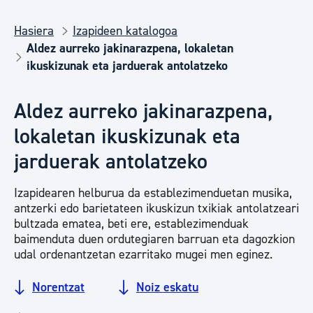
Hasiera
Izapideen katalogoa
Aldez aurreko jakinarazpena, lokaletan
ikuskizunak eta jarduerak antolatzeko
Aldez aurreko jakinarazpena,
lokaletan ikuskizunak eta
jarduerak antolatzeko
Izapidearen helburua da establezimenduetan musika,
antzerki edo barietateen ikuskizun txikiak antolatzeari
bultzada ematea, beti ere, establezimenduak
baimenduta duen ordutegiaren barruan eta dagozkion
udal ordenantzetan ezarritako mugei men eginez.
Norentzat
Noiz eskatu