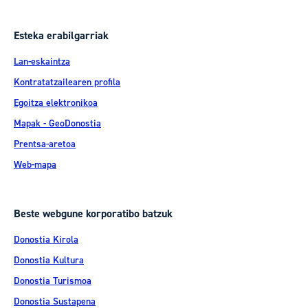
Esteka erabilgarriak
Lan-eskaintza
Kontratatzailearen profila
Egoitza elektronikoa
Mapak - GeoDonostia
Prentsa-aretoa
Web-mapa
Beste webgune korporatibo batzuk
Donostia Kirola
Donostia Kultura
Donostia Turismoa
Donostia Sustapena