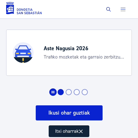
Eduki nagusira joan
Buscar
Aste Nagusia 2026
Trafiko mozketak eta garraio zerbitzu
bereziak
Ikusi ohar guztiak
Itxi oharrak