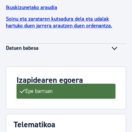
Ikuskizunetako araudia
Soinu eta zarataren kutsadura dela eta udalak
hartuko duen jarrera arautzen duen ordenantza.
Datuen babesa
Izapidearen egoera
Epe barruan
Telematikoa