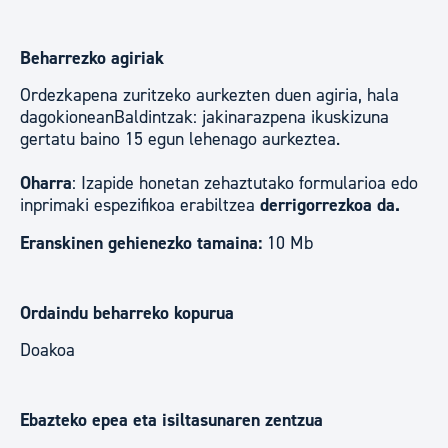
Beharrezko agiriak
Ordezkapena zuritzeko aurkezten duen agiria, hala
dagokioneanBaldintzak: jakinarazpena ikuskizuna
gertatu baino 15 egun lehenago aurkeztea.
Oharra
: Izapide honetan zehaztutako formularioa edo
inprimaki espezifikoa erabiltzea
derrigorrezkoa da.
Eranskinen gehienezko tamaina:
10 Mb
Ordaindu beharreko kopurua
Doakoa
Ebazteko epea eta isiltasunaren zentzua