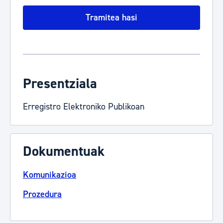
Tramitea hasi
Presentziala
Erregistro Elektroniko Publikoan
Dokumentuak
Komunikazioa
Prozedura