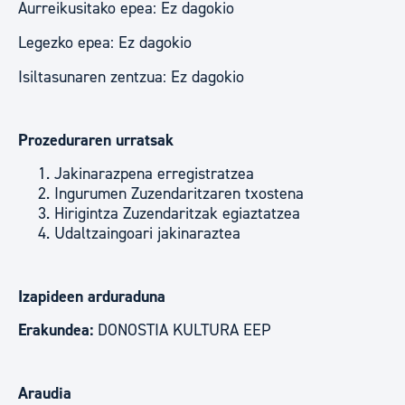
Aurreikusitako epea: Ez dagokio
Legezko epea: Ez dagokio
Isiltasunaren zentzua: Ez dagokio
Prozeduraren urratsak
Jakinarazpena erregistratzea
Ingurumen Zuzendaritzaren txostena
Hirigintza Zuzendaritzak egiaztatzea
Udaltzaingoari jakinaraztea
Izapideen arduraduna
Erakundea:
DONOSTIA KULTURA EEP
Araudia