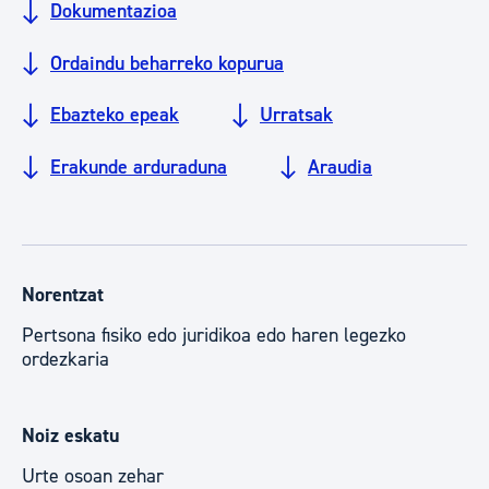
Dokumentazioa
Ordaindu beharreko kopurua
Ebazteko epeak
Urratsak
Erakunde arduraduna
Araudia
Norentzat
Pertsona fisiko edo juridikoa edo haren legezko
ordezkaria
Noiz eskatu
Urte osoan zehar