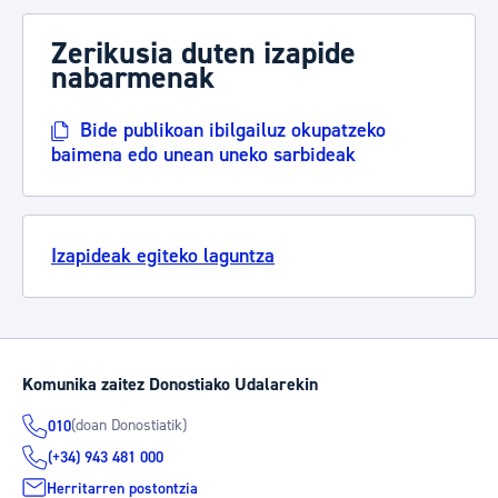
Zerikusia duten izapide
nabarmenak
Bide publikoan ibilgailuz okupatzeko
baimena edo unean uneko sarbideak
Izapideak egiteko laguntza
Komunika zaitez Donostiako Udalarekin
(doan Donostiatik)
010
(+34) 943 481 000
Herritarren postontzia