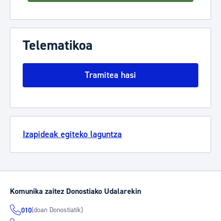
Telematikoa
Tramitea hasi
Izapideak egiteko laguntza
Komunika zaitez Donostiako Udalarekin
(doan Donostiatik)
010