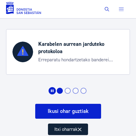
Eduki nagusira joan
Buscar
Karabelen aurrean jarduteko
protokoloa
Erreparatu hondartzetako banderei
egoeraren berri izateko
Ikusi ohar guztiak
Itxi oharrak