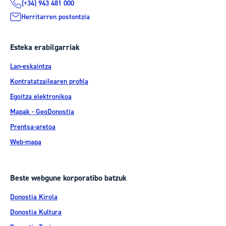
(+34) 943 481 000
Herritarren postontzia
Esteka erabilgarriak
Lan-eskaintza
Kontratatzailearen profila
Egoitza elektronikoa
Mapak - GeoDonostia
Prentsa-aretoa
Web-mapa
Beste webgune korporatibo batzuk
Donostia Kirola
Donostia Kultura