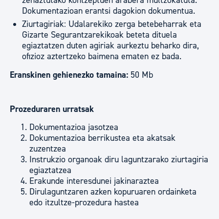
zehaztutako kontzeptuen arabera multzokatuta.
Dokumentazioan erantsi dagokion dokumentua.
Ziurtagiriak: Udalarekiko zerga betebeharrak eta
Gizarte Segurantzarekikoak beteta dituela
egiaztatzen duten agiriak aurkeztu beharko dira,
ofizioz aztertzeko baimena ematen ez bada.
Eranskinen gehienezko tamaina:
50 Mb
Prozeduraren urratsak
Dokumentazioa jasotzea
Dokumentazioa berrikustea eta akatsak
zuzentzea
Instrukzio organoak diru laguntzarako ziurtagiria
egiaztatzea
Erakunde interesdunei jakinaraztea
Dirulaguntzaren azken kopuruaren ordainketa
edo itzultze-prozedura hastea