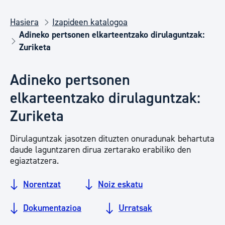
Hasiera
Izapideen katalogoa
Adineko pertsonen elkarteentzako dirulaguntzak:
Zuriketa
Adineko pertsonen
elkarteentzako dirulaguntzak:
Zuriketa
Dirulaguntzak jasotzen dituzten onuradunak behartuta
daude laguntzaren dirua zertarako erabiliko den
egiaztatzera.
Norentzat
Noiz eskatu
Dokumentazioa
Urratsak