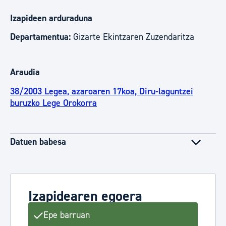
Izapideen arduraduna
Departamentua:
Gizarte Ekintzaren Zuzendaritza
Araudia
38/2003 Legea, azaroaren 17koa, Diru-laguntzei
buruzko Lege Orokorra
Datuen babesa
Izapidearen egoera
Epe barruan