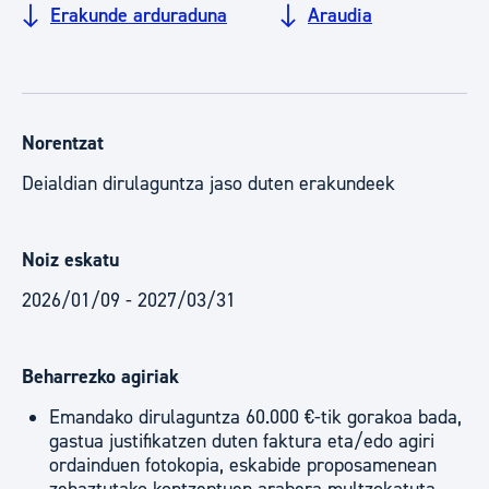
Erakunde arduraduna
Araudia
Norentzat
Deialdian dirulaguntza jaso duten erakundeek
Noiz eskatu
2026/01/09 - 2027/03/31
Beharrezko agiriak
Emandako dirulaguntza 60.000 €-tik gorakoa bada,
gastua justifikatzen duten faktura eta/edo agiri
ordainduen fotokopia, eskabide proposamenean