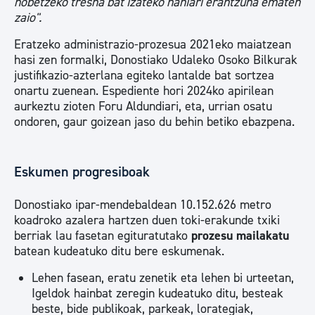
hobetzeko tresna bat izateko nahiari erantzuna ematen
zaio".
Eratzeko administrazio-prozesua 2021eko maiatzean
hasi zen formalki, Donostiako Udaleko Osoko Bilkurak
justifikazio-azterlana egiteko lantalde bat sortzea
onartu zuenean. Espediente hori 2024ko apirilean
aurkeztu zioten Foru Aldundiari, eta, urrian osatu
ondoren, gaur goizean jaso du behin betiko ebazpena.
Eskumen progresiboak
Donostiako ipar-mendebaldean 10.152.626 metro
koadroko azalera hartzen duen toki-erakunde txiki
berriak lau fasetan egituratutako
prozesu mailakatu
batean kudeatuko ditu bere eskumenak.
Lehen fasean, eratu zenetik eta lehen bi urteetan,
Igeldok hainbat zeregin kudeatuko ditu, besteak
beste, bide publikoak, parkeak, lorategiak,