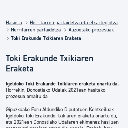
Hasiera
Herritarren partaidetza eta elkartegintza
Herritarren partaidetza
Auzoetako prozesuak
Toki Erakunde Txikiaren Eraketa
Toki Erakunde Txikiaren
Eraketa
Igeldoko Toki Erakunde Txikiaren eraketa onartu da.
Horrekin, Donostiako Udalak 2021ean hasitako
prozesua amaitu da
Gipuzkoako Foru Aldundiko Diputatuen Kontseiluak
Igeldoko Toki Erakunde Txikiaren eraketa onartu du,
eta 2021ean Donostiako Udalaren ekimenez hasi zen