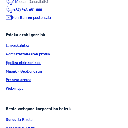
(doan Donostiatik)
010
(+34) 943 481 000
Herritarren postontzia
Esteka erabilgarriak
Lan-eskaintza
Kontratatzailearen profila
Egoitza elektronikoa
Mapak - GeoDonostia
Prentsa-aretoa
Web-mapa
Beste webgune korporatibo batzuk
Donostia Kirola