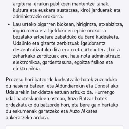
argiteria, eraikin publikoen mantentze-lanak,
kultura eta euskara sustatzea, kirol jarduerak eta
administrazio orokorra.
Lau urteko bigarren blokean, hirigintza, etxebizitza,
ingurumena eta Igeldoko errepide orokorra
bezalako arloetara zabalduko du bere kudeaketa.
Udalinfo eta gizarte zerbitzuak Igeldorantz
deszentralizatuko dira eratu eta urtebetera, baita
zeharkako zerbitzuak ere, hala nola administrazio
elektronikoa, gardentasuna, egoitza fisikoa eta
elektronikoa.
Prozesu hori batzorde kudeatzaile batek zuzenduko
du hasiera batean, eta Aldundiarekin eta Donostiako
Udalarekin lankidetza estuan arituko da. Hurrengo
udal hauteskundeen ostean, Auzo Batzar batek
ordezkatuko du batzorde hori, eta bere gain hartuko
du eskumenak garatzeko eta Auzo Alkatea
aukeratzeko ardura.