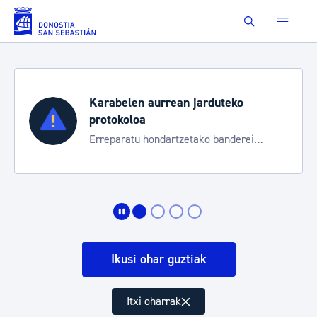
Eduki nagusira joan
Buscar
Karabelen aurrean jarduteko
protokoloa
Erreparatu hondartzetako banderei
egoeraren berri izateko
Ikusi ohar guztiak
Itxi oharrak