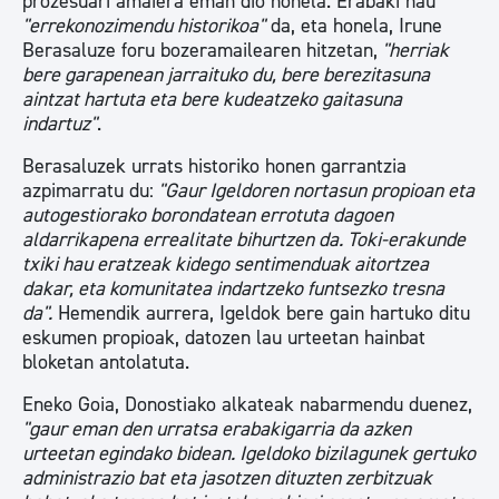
prozesuari amaiera eman dio honela. Erabaki hau
"errekonozimendu historikoa"
da, eta honela, Irune
Berasaluze foru bozeramailearen hitzetan,
"herriak
bere garapenean jarraituko du, bere berezitasuna
aintzat hartuta eta bere kudeatzeko gaitasuna
indartuz"
.
Berasaluzek urrats historiko honen garrantzia
azpimarratu du:
"Gaur Igeldoren nortasun propioan eta
autogestiorako borondatean errotuta dagoen
aldarrikapena errealitate bihurtzen da. Toki-erakunde
txiki hau eratzeak kidego sentimenduak aitortzea
dakar, eta komunitatea indartzeko funtsezko tresna
da".
Hemendik aurrera, Igeldok bere gain hartuko ditu
eskumen propioak, datozen lau urteetan hainbat
bloketan antolatuta.
Eneko Goia, Donostiako alkateak nabarmendu duenez,
"gaur eman den urratsa erabakigarria da azken
urteetan egindako bidean. Igeldoko bizilagunek gertuko
administrazio bat eta jasotzen dituzten zerbitzuak