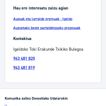
Hau ere interesatu zaizu agian
Auzoak eta lurralde eremuak - Igeldo
Auzoetako beste partaidetzazko prozesuak
Kontaktua
Igeldoko Toki Erakunde Txikiko Bulegoa
943 481 820
943 481 819
Komunika zaitez Donostiako Udalarekin