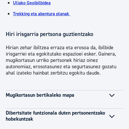
Uliako Geoibilbidea
Trekking eta abentura planak
Hiri irisgarria pertsona guztientzako
Hirian zehar ibiltzea erraza eta erosoa da, ibilbide
irisgarriei eta egokitutako espazioei esker. Gainera,
mugikortasun urriko pertsonek hiriaz oinez
autonomiaz, erosotasunez eta segurtasunez gozatu
ahal izateko hainbat zerbitzu egokitu daude.
Mugikortasun bertikaleko mapa
Dibertsitate funtzionala duten pertsonentzako
hobekuntzak