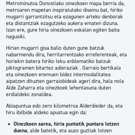
Metrominutoa Donostiako oinezkoen mapa berria da,
metroaren mapetan inspiratutako diseinu bat, hiriko
mugarri garrantzitsu eta ezagunen arteko denborak
eta distantziak ezagutzeko aukera ematen dizuna.
Izan ere, gure hiria oinezkoen eskalan egiten baita
nagusiki.
Hirian mugarri gisa balio duten gune batzuk
nabarmendu dira, herritarrentzako erreferenteak, eta
horiekin batera hiriko leku enblematiko batzuk
piktogramen bitartez adieraziak . Garraio bertikala
eta oinezkoen eremuen bidez intermodalitatea
aipatzen dituzten garraiobideak ageri dira, hala nola
Alde Zaharra eta oinezkoek lehentasuna duten
erdialdeko zonaldea.
Abiapuntua edo zero kilometroa Alderdieder da, eta
hiru ibilbide aldeko apustua egin da:
Oinezkoen sarea, hiria puntatik puntara lotzen
duena
, alde batetik, eta auzo guztiak lotzen