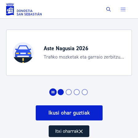
Eduki nagusira joan
Buscar
Aste Nagusia 2026
Trafiko mozketak eta garraio zerbitzu
bereziak
Ikusi ohar guztiak
Itxi oharrak