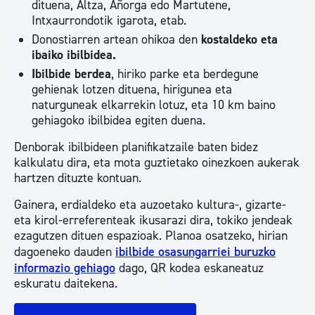
dituena, Altza, Añorga edo Martutene,
Intxaurrondotik igarota, etab.
Donostiarren artean ohikoa den
kostaldeko eta
ibaiko ibilbidea.
Ibilbide berdea
, hiriko parke eta berdegune
gehienak lotzen dituena, hirigunea eta
naturguneak elkarrekin lotuz, eta 10 km baino
gehiagoko ibilbidea egiten duena.
Denborak ibilbideen planifikatzaile baten bidez
kalkulatu dira, eta mota guztietako oinezkoen aukerak
hartzen dituzte kontuan.
Gainera, erdialdeko eta auzoetako kultura-, gizarte-
eta kirol-erreferenteak ikusarazi dira, tokiko jendeak
ezagutzen dituen espazioak. Planoa osatzeko, hirian
dagoeneko dauden
ibilbide osasungarriei buruzko
informazio gehiago
dago, QR kodea eskaneatuz
eskuratu daitekena.