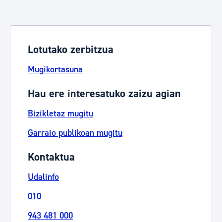
Lotutako zerbitzua
Mugikortasuna
Hau ere interesatuko zaizu agian
Bizikletaz mugitu
Garraio publikoan mugitu
Kontaktua
Udalinfo
010
943 481 000