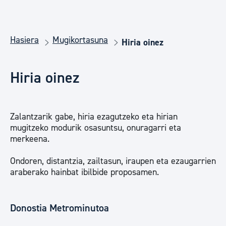
Hasiera
Mugikortasuna
Hiria oinez
Hiria oinez
Zalantzarik gabe, hiria ezagutzeko eta hirian
mugitzeko modurik osasuntsu, onuragarri eta
merkeena.
Ondoren, distantzia, zailtasun, iraupen eta ezaugarrien
araberako hainbat ibilbide proposamen.
Donostia Metrominutoa