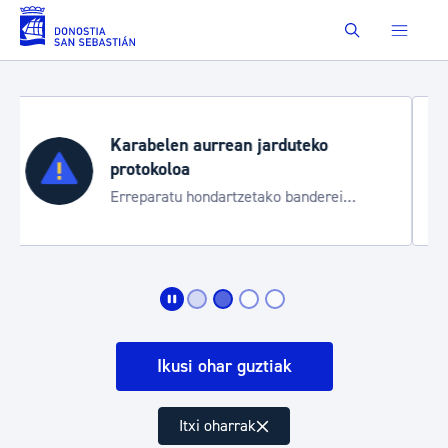
Eduki nagusira joan
Buscar
Aste Nagusia 2026
Trafiko mozketak eta garraio zerbitzu
bereziak
Ikusi ohar guztiak
Itxi oharrak