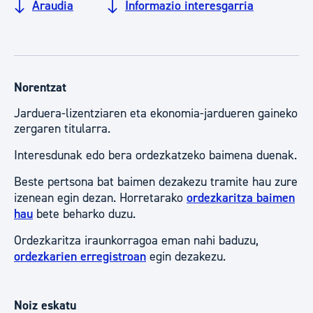
Araudia
Informazio interesgarria
Norentzat
Jarduera-lizentziaren eta ekonomia-jardueren gaineko
zergaren titularra.
Interesdunak edo bera ordezkatzeko baimena duenak.
Beste pertsona bat baimen dezakezu tramite hau zure
izenean egin dezan. Horretarako
ordezkaritza baimen
hau
bete beharko duzu.
Ordezkaritza iraunkorragoa eman nahi baduzu,
ordezkarien erregistroan
egin dezakezu.
Noiz eskatu