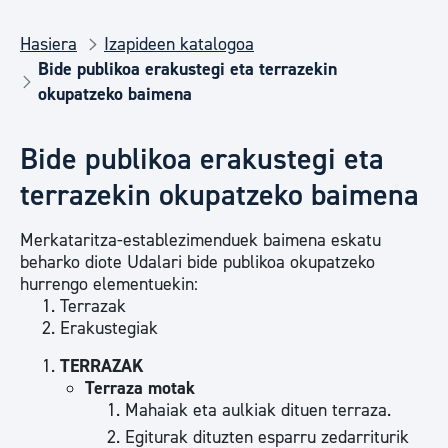
Hasiera
Izapideen katalogoa
Bide publikoa erakustegi eta terrazekin
okupatzeko baimena
Bide publikoa erakustegi eta
terrazekin okupatzeko baimena
Merkataritza-establezimenduek baimena eskatu
beharko diote Udalari bide publikoa okupatzeko
hurrengo elementuekin:
Terrazak
Erakustegiak
TERRAZAK
Terraza motak
Mahaiak eta aulkiak dituen terraza.
Egiturak dituzten esparru zedarriturik