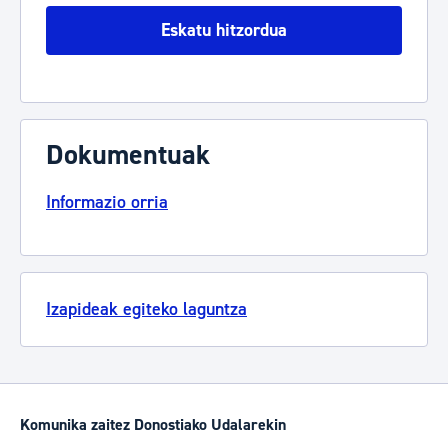
Eskatu hitzordua
Dokumentuak
Informazio orria
Izapideak egiteko laguntza
Komunika zaitez Donostiako Udalarekin