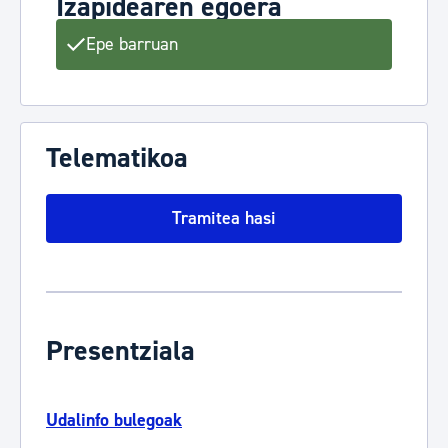
Izapidearen egoera
Epe barruan
Telematikoa
Tramitea hasi
Presentziala
Udalinfo bulegoak