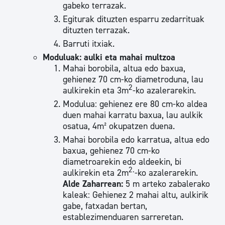
gabeko terrazak.
Egiturak dituzten esparru zedarrituak
dituzten terrazak.
Barruti itxiak.
Moduluak: aulki eta mahai multzoa
Mahai borobila, altua edo baxua,
gehienez 70 cm-ko diametroduna, lau
2
aulkirekin eta 3m
-ko azalerarekin.
Modulua: gehienez ere 80 cm-ko aldea
duen mahai karratu baxua, lau aulkik
osatua, 4m² okupatzen duena.
Mahai borobila edo karratua, altua edo
baxua, gehienez 70 cm-ko
diametroarekin edo aldeekin, bi
2.
aulkirekin eta 2m
-ko azalerarekin.
Alde Zaharrean:
5 m arteko zabalerako
kaleak: Gehienez 2 mahai altu, aulkirik
gabe, fatxadan bertan,
establezimenduaren sarreretan.