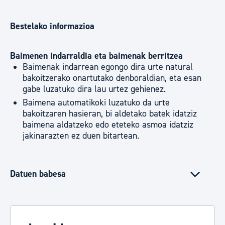
Bestelako informazioa
Baimenen indarraldia eta baimenak berritzea
Baimenak indarrean egongo dira urte natural
bakoitzerako onartutako denboraldian, eta esan
gabe luzatuko dira lau urtez gehienez.
Baimena automatikoki luzatuko da urte
bakoitzaren hasieran, bi aldetako batek idatziz
baimena aldatzeko edo eteteko asmoa idatziz
jakinarazten ez duen bitartean.
Datuen babesa