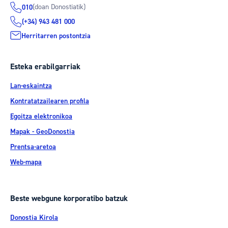
(doan Donostiatik)
010
(+34) 943 481 000
Herritarren postontzia
Esteka erabilgarriak
Lan-eskaintza
Kontratatzailearen profila
Egoitza elektronikoa
Mapak - GeoDonostia
Prentsa-aretoa
Web-mapa
Beste webgune korporatibo batzuk
Donostia Kirola