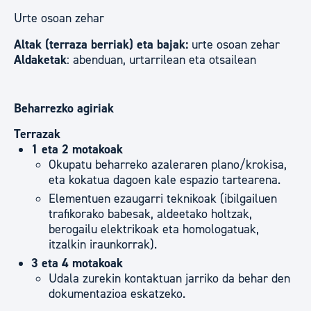
Urte osoan zehar
Altak (terraza berriak) eta bajak:
urte osoan zehar
Aldaketak
: abenduan, urtarrilean eta otsailean
Beharrezko agiriak
Terrazak
1 eta 2 motakoak
Okupatu beharreko azaleraren plano/krokisa,
eta kokatua dagoen kale espazio tartearena.
Elementuen ezaugarri teknikoak (ibilgailuen
trafikorako babesak, aldeetako holtzak,
berogailu elektrikoak eta homologatuak,
itzalkin iraunkorrak).
3 eta 4 motakoak
Udala zurekin kontaktuan jarriko da behar den
dokumentazioa eskatzeko.