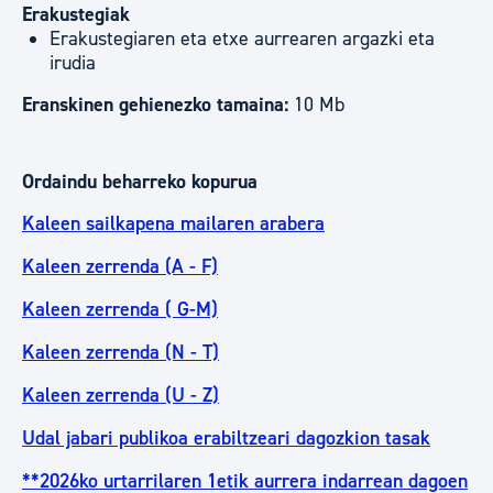
Erakustegiak
Erakustegiaren eta etxe aurrearen argazki eta
irudia
Eranskinen gehienezko tamaina:
10 Mb
Ordaindu beharreko kopurua
Kaleen sailkapena mailaren arabera
Kaleen zerrenda (A - F)
Kaleen zerrenda ( G-M)
Kaleen zerrenda (N - T)
Kaleen zerrenda (U - Z)
Udal jabari publikoa erabiltzeari dagozkion tasak
**2026ko urtarrilaren 1etik aurrera indarrean dagoen