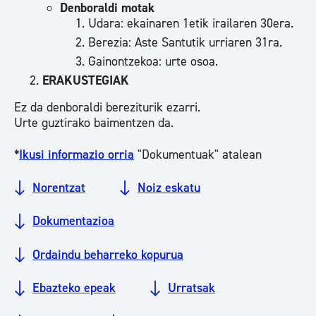
Denboraldi motak
Udara: ekainaren 1etik irailaren 30era.
Berezia: Aste Santutik urriaren 31ra.
Gainontzekoa: urte osoa.
ERAKUSTEGIAK
Ez da denboraldi bereziturik ezarri.
Urte guztirako baimentzen da.
*
Ikusi informazio orria
"Dokumentuak" atalean
Norentzat
Noiz eskatu
Dokumentazioa
Ordaindu beharreko kopurua
Ebazteko epeak
Urratsak