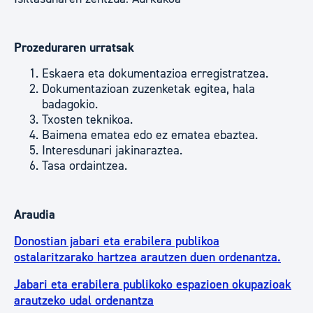
Prozeduraren urratsak
Eskaera eta dokumentazioa erregistratzea.
Dokumentazioan zuzenketak egitea, hala
badagokio.
Txosten teknikoa.
Baimena ematea edo ez ematea ebaztea.
Interesdunari jakinaraztea.
Tasa ordaintzea.
Araudia
Donostian jabari eta erabilera publikoa
ostalaritzarako hartzea arautzen duen ordenantza.
Jabari eta erabilera publikoko espazioen okupazioak
arautzeko udal ordenantza