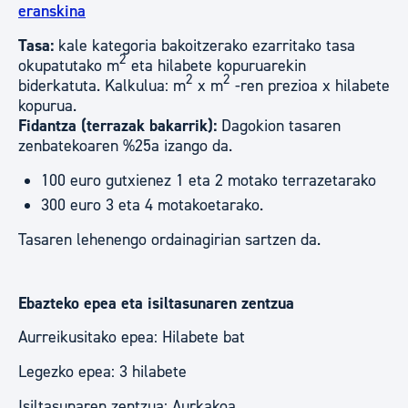
eranskina
Tasa:
kale kategoria bakoitzerako ezarritako tasa
2
okupatutako m
eta hilabete kopuruarekin
2
2
biderkatuta. Kalkulua: m
x m
-ren prezioa x hilabete
kopurua.
Fidantza (terrazak bakarrik):
Dagokion tasaren
zenbatekoaren %25a izango da.
100 euro gutxienez 1 eta 2 motako terrazetarako
300 euro 3 eta 4 motakoetarako.
Tasaren lehenengo ordainagirian sartzen da.
Ebazteko epea eta isiltasunaren zentzua
Aurreikusitako epea: Hilabete bat
Legezko epea: 3 hilabete
Isiltasunaren zentzua: Aurkakoa