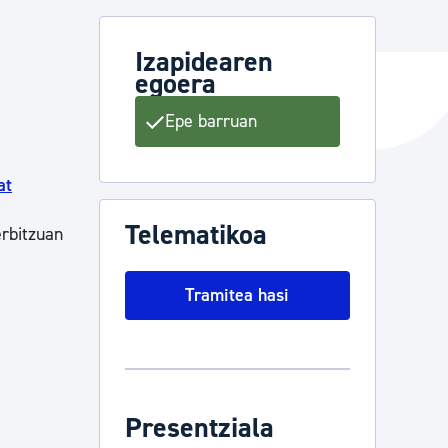
Izapidearen
egoera
ta enplegua
Epe barruan
ubideak eta bizikidetza
at
Telematikoa
erbitzuan
Tramitea hasi
Presentziala