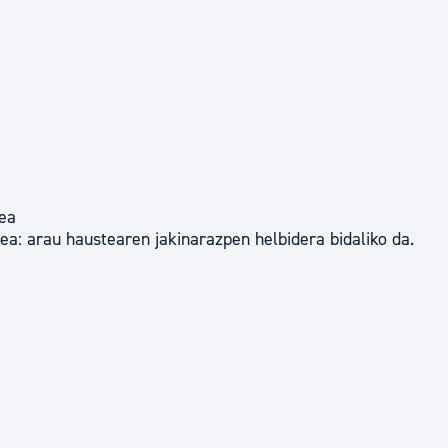
zea
ea: arau haustearen jakinarazpen helbidera bidaliko da.