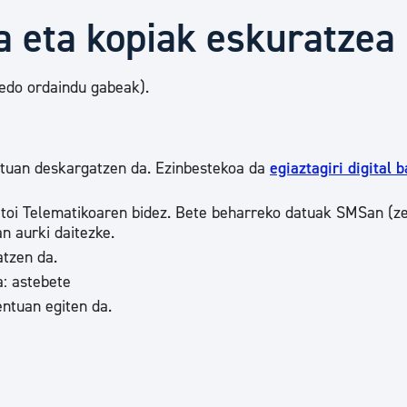
Euskara
ea eta kopiak eskuratzea
Garapen ekonomikoa e
 edo ordaindu gabeak).
Berdintasuna, Giza Esk
tuan deskargatzen da. Ezinbestekoa da
egiaztagiri digital b
oitoi Telematikoaren bidez. Bete beharreko datuak SMSan (z
Kultura
n aurki daitezke.
tzen da.
a: astebete
Turismoa
tuan egiten da.