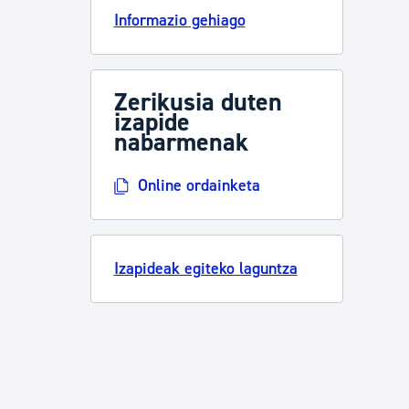
Informazio gehiago
Zerikusia duten
izapide
nabarmenak
Online ordainketa
Izapideak egiteko laguntza