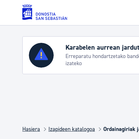
Eduki nagusira joan
Karabelen aurrean jardut
Zerbitzuak
Erreparatu hondartzetako bande
izateko
Errolda eta gai pertsonalak
Gizarte-zerbitzuak
Mugikortasuna
Hasiera
Izapideen katalogoa
Ordainagiriak 