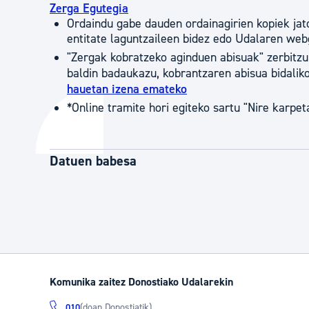
Zerga Egutegia
Ordaindu gabe dauden ordainagirien kopiek ja
entitate laguntzaileen bidez edo Udalaren web
"Zergak kobratzeko aginduen abisuak" zerbitzu
baldin badaukazu, kobrantzaren abisua bidalik
hauetan izena emateko
*Online tramite hori egiteko sartu "Nire karpet
Datuen babesa
Komunika zaitez Donostiako Udalarekin
(doan Donostiatik)
010