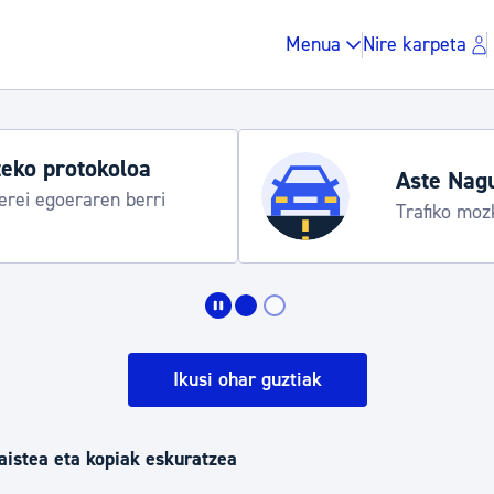
Menua
Nire karpeta
eko protokoloa
Aste Nag
rei egoeraren berri
Trafiko moz
Zergak eta isunak
Etxebizitza eta hirig
Ikusi ohar guztiak
Gune publikoa, ho
jaistea eta kopiak eskuratzea