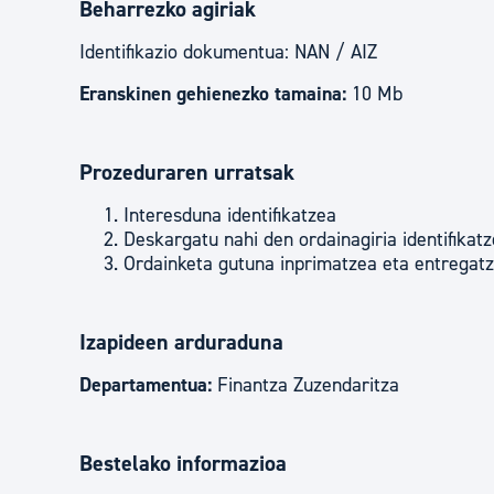
Beharrezko agiriak
Identifikazio dokumentua: NAN / AIZ
Eranskinen gehienezko tamaina:
10 Mb
Prozeduraren urratsak
Interesduna identifikatzea
Deskargatu nahi den ordainagiria identifikat
Ordainketa gutuna inprimatzea eta entregatz
Izapideen arduraduna
Departamentua:
Finantza Zuzendaritza
Bestelako informazioa