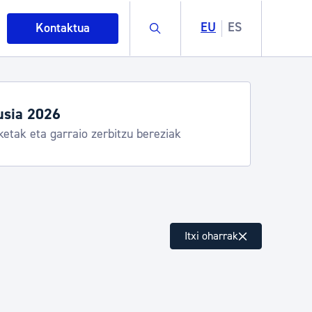
Buscar
EU
ES
Kontaktua
usia 2026
ketak eta garraio zerbitzu bereziak
intza
Itxi oharrak
ndakinak eta ingurumena