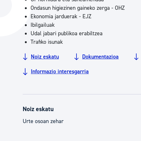
Hiria
Aktualita
Ondasun higiezinen gaineko zerga - OHZ
Ekonomia jarduerak - EJZ
Hiria orain
Albisteak
Ibilgailuak
Hiria ezagutu
Abisuak
Udal jabari publikoa erabiltzea
Trafiko isunak
Etorkizuneko hiria
Kultur ag
Noiz eskatu
Dokumentazioa
Informazio interesgarria
Noiz eskatu
Urte osoan zehar