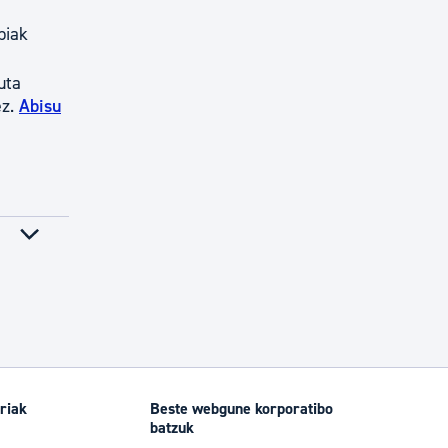
piak
uta
ez.
Abisu
riak
Beste webgune korporatibo
batzuk