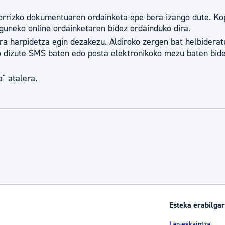
torrizko dokumentuaren ordainketa epe bera izango dute. Ko
guneko online ordainketaren bidez ordainduko dira.
ra harpidetza egin dezakezu. Aldiroko zergen bat helbiderat
o dizute SMS baten edo posta elektronikoko mezu baten bid
a" atalera.
Esteka erabilgar
Lan-eskaintza