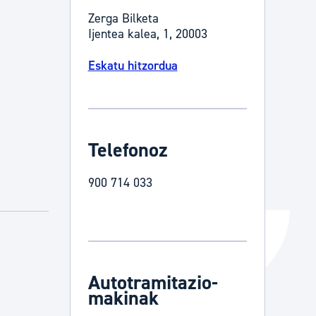
Zerga Bilketa
Izapideen katalogoa
Ijentea kalea, 1, 20003
Eskatu hitzordua
Tramitaziorako laguntza
Telefonoz
900 714 033
Autotramitazio-
makinak