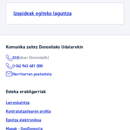
Izapideak egiteko laguntza
Komunika zaitez Donostiako Udalarekin
(doan Donostiatik)
010
(+34) 943 481 000
Herritarren postontzia
Esteka erabilgarriak
Lan-eskaintza
Kontratatzailearen profila
Egoitza elektronikoa
Mapak - GeoDonostia