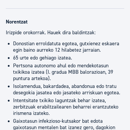
Norentzat
Irizpide orokorrak. Hauek dira baldintzak:
Donostian erroldatuta egotea, gutxienez eskaera
egin baino aurreko 12 hilabetez jarraian.
65 urte edo gehiago izatea.
Pertsona autonomo ahul edo mendekotasun
txikikoa izatea (I. gradua MBB balorazioan, 39
puntura artekoa).
Isolamendua, bakardadea, abandonua edo tratu
desegokia jasatea edo jasateko arriskuan egotea.
Intentsitate txikiko laguntzak behar izatea,
zerbitzuak erabiltzailearen beharrei erantzuteko
irismena izateko.
Gaixotasun infekzioso-kutsakor bat edota
gaixotasun mentalen bat izanez gero, dagokion