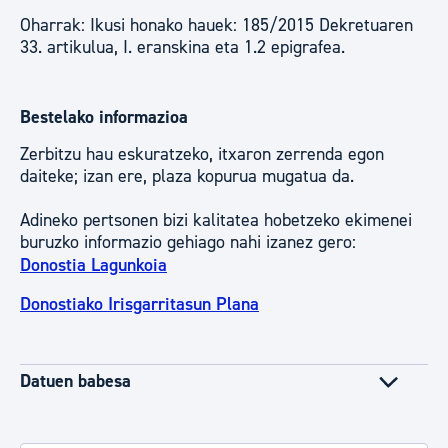
Oharrak: Ikusi honako hauek: 185/2015 Dekretuaren
33. artikulua, I. eranskina eta 1.2 epigrafea.
Bestelako informazioa
Zerbitzu hau eskuratzeko, itxaron zerrenda egon
daiteke; izan ere, plaza kopurua mugatua da.
Adineko pertsonen bizi kalitatea hobetzeko ekimenei
buruzko informazio gehiago nahi izanez gero:
Donostia Lagunkoia
Donostiako Irisgarritasun Plana
Datuen babesa