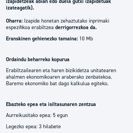
izapidetzeak abian edo duela gutxi izapidetuak
izateagatik).
Oharra:
Izapide honetan zehaztutako inprimaki
espezifikoa erabiltzea
derrigorrezkoa da.
Eranskinen gehienezko tamaina:
10 Mb
Ordaindu beharreko kopurua
Erabiltzailearen eta haren bizikidetza unitatearen
ahalmen ekonomikoaren araberako zenbatekoa.
Baremo ekonomiko bat dago kalkulua egiteko.
Ebazteko epea eta isiltasunaren zentzua
Aurreikusitako epea: 5 egun
Legezko epea: 3 hilabete