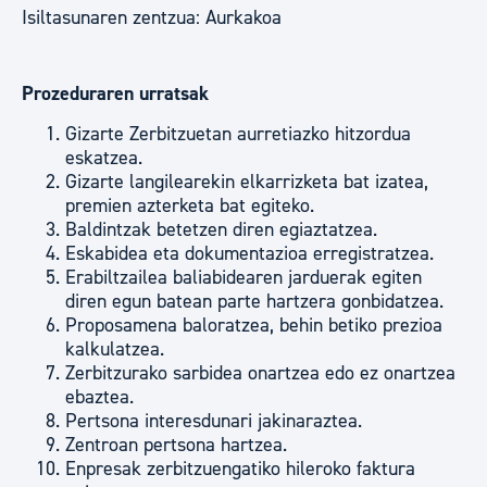
Isiltasunaren zentzua: Aurkakoa
Prozeduraren urratsak
Gizarte Zerbitzuetan aurretiazko hitzordua
eskatzea.
Gizarte langilearekin elkarrizketa bat izatea,
premien azterketa bat egiteko.
Baldintzak betetzen diren egiaztatzea.
Eskabidea eta dokumentazioa erregistratzea.
Erabiltzailea baliabidearen jarduerak egiten
diren egun batean parte hartzera gonbidatzea.
Proposamena baloratzea, behin betiko prezioa
kalkulatzea.
Zerbitzurako sarbidea onartzea edo ez onartzea
ebaztea.
Pertsona interesdunari jakinaraztea.
Zentroan pertsona hartzea.
Enpresak zerbitzuengatiko hileroko faktura