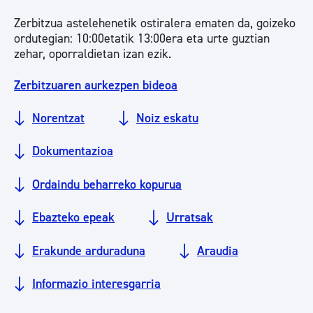
Zerbitzua astelehenetik ostiralera ematen da, goizeko
ordutegian: 10:00etatik 13:00era eta urte guztian
zehar, oporraldietan izan ezik.
Zerbitzuaren aurkezpen bideoa
Norentzat
Noiz eskatu
Dokumentazioa
Ordaindu beharreko kopurua
Ebazteko epeak
Urratsak
Erakunde arduraduna
Araudia
Informazio interesgarria