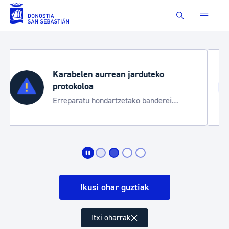
Eduki nagusira joan
Buscar
Aste Nagusia 2026
Trafiko mozketak eta garraio zerbitzu
i
bereziak
Ikusi ohar guztiak
Itxi oharrak