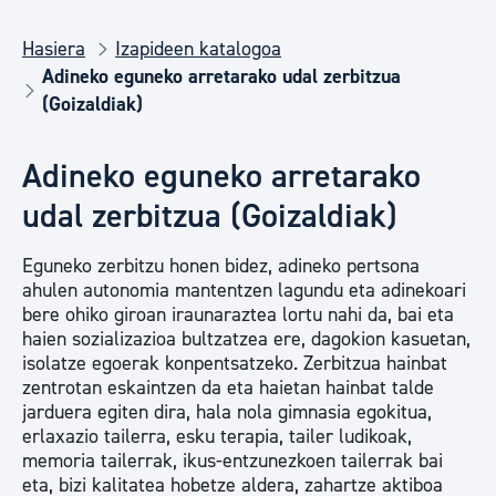
Hasiera
Izapideen katalogoa
Adineko eguneko arretarako udal zerbitzua
(Goizaldiak)
Adineko eguneko arretarako
udal zerbitzua (Goizaldiak)
Eguneko zerbitzu honen bidez, adineko pertsona
ahulen autonomia mantentzen lagundu eta adinekoari
bere ohiko giroan iraunaraztea lortu nahi da, bai eta
haien sozializazioa bultzatzea ere, dagokion kasuetan,
isolatze egoerak konpentsatzeko. Zerbitzua hainbat
zentrotan eskaintzen da eta haietan hainbat talde
jarduera egiten dira, hala nola gimnasia egokitua,
erlaxazio tailerra, esku terapia, tailer ludikoak,
memoria tailerrak, ikus-entzunezkoen tailerrak bai
eta, bizi kalitatea hobetze aldera, zahartze aktiboa