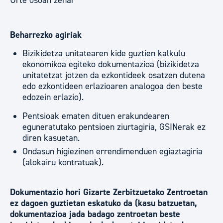
Urte osoan zehar
Beharrezko agiriak
Bizikidetza unitatearen kide guztien kalkulu
ekonomikoa egiteko dokumentazioa (bizikidetza
unitatetzat jotzen da ezkontideek osatzen dutena
edo ezkontideen erlazioaren analogoa den beste
edozein erlazio).
Pentsioak ematen dituen erakundearen
eguneratutako pentsioen ziurtagiria, GSINerak ez
diren kasuetan.
Ondasun higiezinen errendimenduen egiaztagiria
(alokairu kontratuak).
Dokumentazio hori Gizarte Zerbitzuetako Zentroetan
ez dagoen guztietan eskatuko da (kasu batzuetan,
dokumentazioa jada badago zentroetan beste