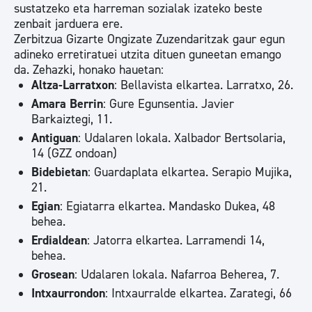
sustatzeko eta harreman sozialak izateko beste
zenbait jarduera ere.
Zerbitzua Gizarte Ongizate Zuzendaritzak gaur egun
adineko erretiratuei utzita dituen guneetan emango
da. Zehazki, honako hauetan:
Altza-Larratxon
: Bellavista elkartea. Larratxo, 26.
Amara Berrin
: Gure Egunsentia. Javier
Barkaiztegi, 11.
Antiguan
: Udalaren lokala. Xalbador Bertsolaria,
14 (GZZ ondoan)
Bidebietan
: Guardaplata elkartea. Serapio Mujika,
21.
Egian
: Egiatarra elkartea. Mandasko Dukea, 48
behea.
Erdialdean
: Jatorra elkartea. Larramendi 14,
behea.
Grosean
: Udalaren lokala. Nafarroa Beherea, 7.
Intxaurrondon
: Intxaurralde elkartea. Zarategi, 66