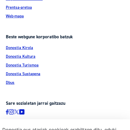
Prentsa-aretoa
Web-mapa
Beste webgune korporatibo batzuk
Donostia Kirola
Donostia Kultura
Donostia Turismoa
Donostia Sustapena
Dbus
Sare sozialetan jarrai gaitzazu
Donostia.eus atariak cookieak erabiltzen ditu, eduki