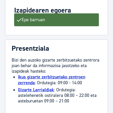
Izapidearen egoera
Epe barruan
Presentziala
Bizi den auzoko gizarte zerbitzuetako zentrora
joan behar da informazioa jasotzeko eta
izapideak hasteko:
Ikus gizarte zerbitzuetako zentroen
zerrenda
: Ordutegia: 09:00 - 14:00
Gizarte Larrialdiak
: Ordutegia:
astelehenetik ostiralera 08:00 – 22:00 eta
asteburuetan 09:00 – 21:00