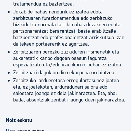
tratamendua ez baztertzea.
Jokabide-nahasmendurik ez izatea edota
zerbitzuaren funtzionamendua edo zerbitzuko
bizikidetza normala larriki nahas dezakeen edota
pertsonarentzat berarentzat, beste erabiltzaile
batzuentzat edo profesionalentzat arriskutsua izan
daitekeen portaerarik ez agertzea.
Zerbitzuaren berezko zuzkiduren irismenetik eta
aukeretatik kanpo dagoen osasun laguntza
espezializatu eta/edo iraunkorrik behar ez izatea.
Zerbitzuari dagokion diru ekarpena ordaintzea.
Zerbitzuko jardueretara erregulartasunez joatea
eta, ez joatekotan, arduradunari saiora edo
saioetara joango ez dela jakinaraztea. Eta, ahal
bada, absentziak zenbat iraungo duen jakinaraztea.
Noiz eskatu