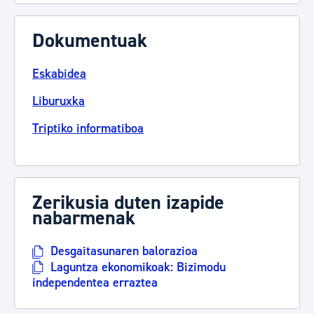
Dokumentuak
Eskabidea
Liburuxka
Triptiko informatiboa
Zerikusia duten izapide
nabarmenak
Desgaitasunaren balorazioa
Laguntza ekonomikoak: Bizimodu
independentea erraztea