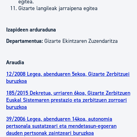
egitea.
Gizarte langileak jarraipena egitea
Izapideen arduraduna
Departamentua:
Gizarte Ekintzaren Zuzendaritza
Araudia
12/2008 Legea, abenduaren 5ekoa, Gizarte Zerbitzuei
buruzkoa
185/2015 Dekretua, urriaren 6koa, Gizarte Zerbitzuen
Euskal Sistemaren prestazio eta zerbitzuen zorroari
buruzkoa
39/2006 Legea, abenduaren 14koa, autonomia
pertsonala sustatzeari eta mendetasun-egoeran
dauden pertsonak zaintzeari buruzkoa