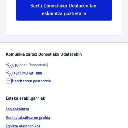
Sartu Donostiako Udalaren lan-
eskaintza guztietara
Komunika zaitez Donostiako Udalarekin
(doan Donostiatik)
010
(+34) 943 481 000
Herritarren postontzia
Esteka erabilgarriak
Lan-eskaintza
Kontratatzailearen profila
Egoitza elektronikoa