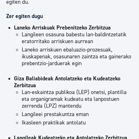
egiten du.
Zer egiten dugu
Laneko Arriskuak Prebenitzeko Zerbitzua
Langileen osasuna babestu lan-baldintzetatik
eratorritako arriskuen aurrean
Laneko arriskuen ebaluazio-prozesuak,
ikuskapenak, osasunaren zaintza eta gainerako
prebentzio-jarduerak egin
Giza Baliabideak Antolatzeko eta Kudeatzeko
Zerbitzua
Lan-eskaintza publikoa (LEP) onetsi, plantilla
eta organigramak kudeatu eta lanpostuen
zerrenda (LPZ) mantendu
Langileei prestakuntza eman
Ikasleen praktikak antolatu
Langileak Kudeatzeko eta Antolatzeko Zerbitzua