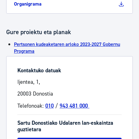
Organigrama
Gure proiektu eta planak
Pertsonen kudeaketaren arloko 2023-2027 Gobernu
Programa
Kontaktuko datuak
Ijentea, 1,
20003 Donostia
Telefonoak:
010
/
943 481 000
Sartu Donostiako Udalaren lan-eskaintza
guztietara