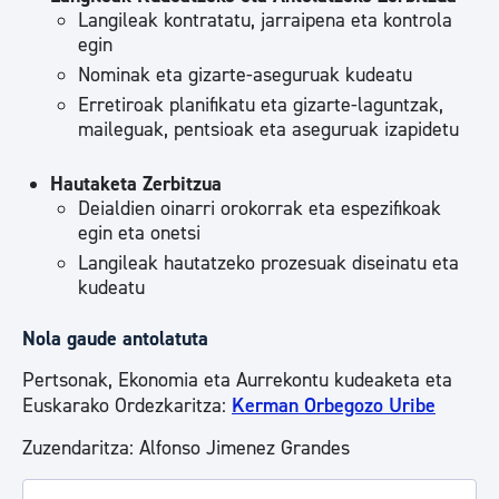
Langileak kontratatu, jarraipena eta kontrola
egin
Nominak eta gizarte-aseguruak kudeatu
Erretiroak planifikatu eta gizarte-laguntzak,
maileguak, pentsioak eta aseguruak izapidetu
Hautaketa Zerbitzua
Deialdien oinarri orokorrak eta espezifikoak
egin eta onetsi
Langileak hautatzeko prozesuak diseinatu eta
kudeatu
Nola gaude antolatuta
Pertsonak, Ekonomia eta Aurrekontu kudeaketa eta
Euskarako Ordezkaritza:
Kerman Orbegozo Uribe
Zuzendaritza: Alfonso Jimenez Grandes