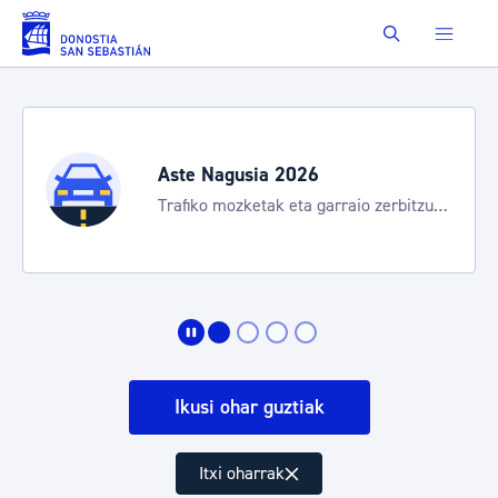
Eduki nagusira joan
Buscar
Aste Nagusia 2026
Trafiko mozketak eta garraio zerbitzu
bereziak
Ikusi ohar guztiak
Itxi oharrak