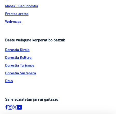
Mapak - GeoDonostia
Prentsa-aretoa
Web-mapa
Beste webgune korporatibo batzuk
Donostia Kirola
Donostia Kultura
Donostia Turismoa
Donostia Sustapena
Dbus
Sare sozialetan jarrai gaitzazu