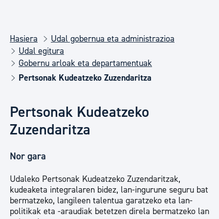
Hasiera
Udal gobernua eta administrazioa
Udal egitura
Gobernu arloak eta departamentuak
Pertsonak Kudeatzeko Zuzendaritza
Pertsonak Kudeatzeko
Zuzendaritza
Nor gara
Udaleko Pertsonak Kudeatzeko Zuzendaritzak,
kudeaketa integralaren bidez, lan-ingurune seguru bat
bermatzeko, langileen talentua garatzeko eta lan-
politikak eta -araudiak betetzen direla bermatzeko lan