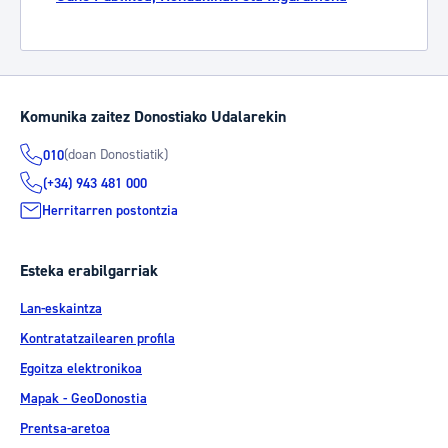
Komunika zaitez Donostiako Udalarekin
(doan Donostiatik)
010
(+34) 943 481 000
Herritarren postontzia
Esteka erabilgarriak
Lan-eskaintza
Kontratatzailearen profila
Egoitza elektronikoa
Mapak - GeoDonostia
Prentsa-aretoa