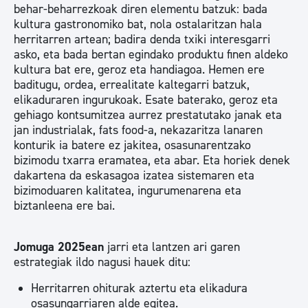
behar-beharrezkoak diren elementu batzuk: bada
kultura gastronomiko bat, nola ostalaritzan hala
herritarren artean; badira denda txiki interesgarri
asko, eta bada bertan egindako produktu finen aldeko
kultura bat ere, geroz eta handiagoa. Hemen ere
baditugu, ordea, errealitate kaltegarri batzuk,
elikaduraren ingurukoak. Esate baterako, geroz eta
gehiago kontsumitzea aurrez prestatutako janak eta
jan industrialak, fats food-a, nekazaritza lanaren
konturik ia batere ez jakitea, osasunarentzako
bizimodu txarra eramatea, eta abar. Eta horiek denek
dakartena da eskasagoa izatea sistemaren eta
bizimoduaren kalitatea, ingurumenarena eta
biztanleena ere bai.
Jomuga 2025ean
jarri eta lantzen ari garen
estrategiak ildo nagusi hauek ditu:
Herritarren ohiturak aztertu eta elikadura
osasungarriaren alde egitea.