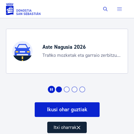
Eduki nagusira joan
Buscar
Aste Nagusia 2026
Trafiko mozketak eta garraio zerbitzu
bereziak
Ikusi ohar guztiak
Itxi oharrak