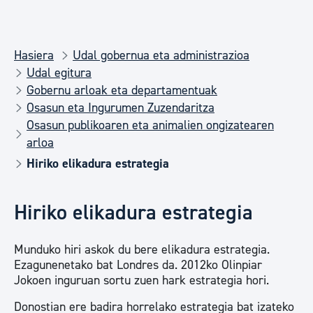
Hasiera
Udal gobernua eta administrazioa
Udal egitura
Gobernu arloak eta departamentuak
Osasun eta Ingurumen Zuzendaritza
Osasun publikoaren eta animalien ongizatearen
arloa
Hiriko elikadura estrategia
Hiriko elikadura estrategia
Munduko hiri askok du bere elikadura estrategia.
Ezagunenetako bat Londres da. 2012ko Olinpiar
Jokoen inguruan sortu zuen hark estrategia hori.
Donostian ere badira horrelako estrategia bat izateko