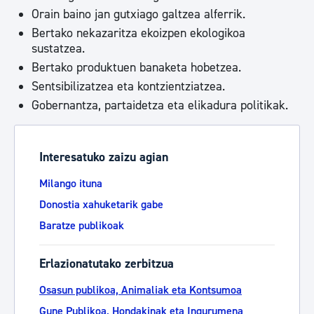
Orain baino jan gutxiago galtzea alferrik.
Bertako nekazaritza ekoizpen ekologikoa
sustatzea.
Bertako produktuen banaketa hobetzea.
Sentsibilizatzea eta kontzientziatzea.
Gobernantza, partaidetza eta elikadura politikak.
Interesatuko zaizu agian
Milango ituna
Donostia xahuketarik gabe
Baratze publikoak
Erlazionatutako zerbitzua
Osasun publikoa, Animaliak eta Kontsumoa
Gune Publikoa, Hondakinak eta Ingurumena