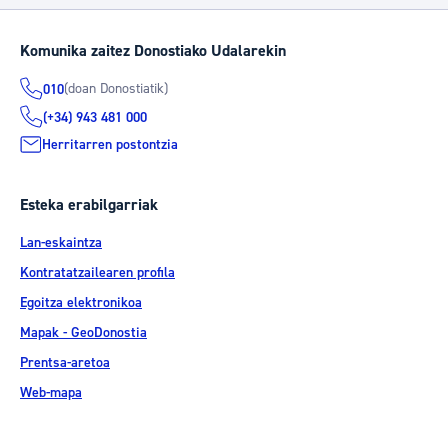
Komunika zaitez Donostiako Udalarekin
(doan Donostiatik)
010
(+34) 943 481 000
Herritarren postontzia
Esteka erabilgarriak
Lan-eskaintza
Kontratatzailearen profila
Egoitza elektronikoa
Mapak - GeoDonostia
Prentsa-aretoa
Web-mapa