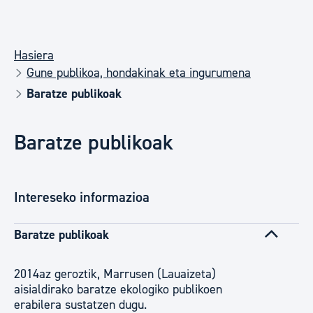
Hasiera
Gune publikoa, hondakinak eta ingurumena
Baratze publikoak
Baratze publikoak
Intereseko informazioa
Baratze publikoak
2014az geroztik, Marrusen (Lauaizeta)
aisialdirako baratze ekologiko publikoen
erabilera sustatzen dugu.