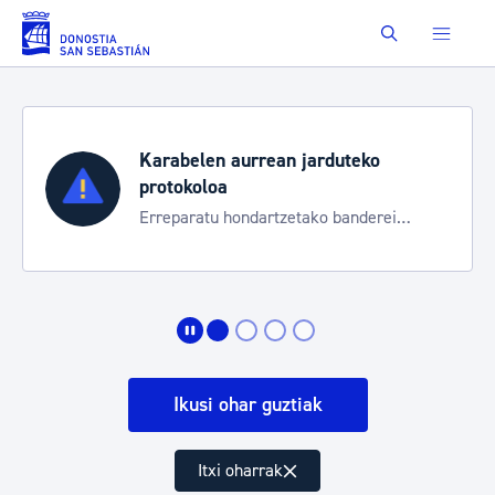
Eduki nagusira joan
Buscar
Karabelen aurrean jarduteko
protokoloa
Erreparatu hondartzetako banderei
egoeraren berri izateko
Ikusi ohar guztiak
Itxi oharrak