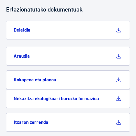
Erlazionatutako dokumentuak
Deialdia
Araudia
Kokapena eta planoa
Nekazitza ekologikoari buruzko formazioa
Itxaron zerrenda