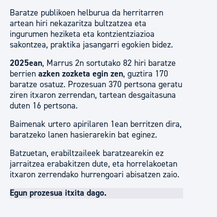
Baratze publikoen helburua da herritarren
artean hiri nekazaritza bultzatzea eta
ingurumen heziketa eta kontzientziazioa
sakontzea, praktika jasangarri egokien bidez.
2025ean
, Marrus 2n sortutako 82 hiri baratze
berrien
azken zozketa egin zen
, guztira 170
baratze osatuz. Prozesuan 370 pertsona geratu
ziren itxaron zerrendan, tartean desgaitasuna
duten 16 pertsona.
Baimenak urtero apirilaren 1ean berritzen dira,
baratzeko lanen hasierarekin bat eginez.
Batzuetan, erabiltzaileek baratzearekin ez
jarraitzea erabakitzen dute, eta horrelakoetan
itxaron zerrendako hurrengoari abisatzen zaio.
Egun prozesua itxita dago.