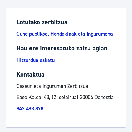
Lotutako zerbitzua
Gune publikoa, Hondakinak eta Ingurumena
Hau ere interesatuko zaizu agian
Hitzordua eskatu
Kontaktua
Osasun eta Ingurumen Zerbitzua
Easo Kalea, 43, (2. solairua) 20006 Donostia
943 483 878