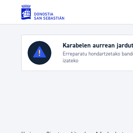
Eduki nagusira joan
Karabelen aurrean jardut
Zerbitzuak
Erreparatu hondartzetako bande
izateko
Errolda eta gai pertsonalak
Gizarte-zerbitzuak
Mugikortasuna