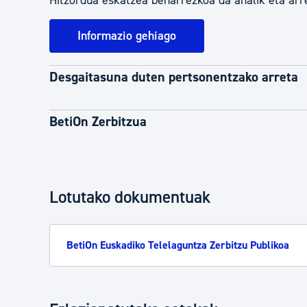
Hitzordua eskatzea beharrezkoa da ahalik eta arr
Informazio gehiago
Desgaitasuna duten pertsonentzako arreta
BetiOn Zerbitzua
Lotutako dokumentuak
BetiOn Euskadiko Telelaguntza Zerbitzu Publikoa