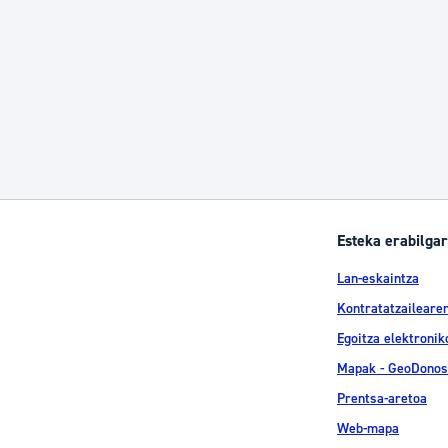
Esteka erabilgar
Lan-eskaintza
Kontratatzailearen
Egoitza elektronik
Mapak - GeoDonos
Prentsa-aretoa
Web-mapa