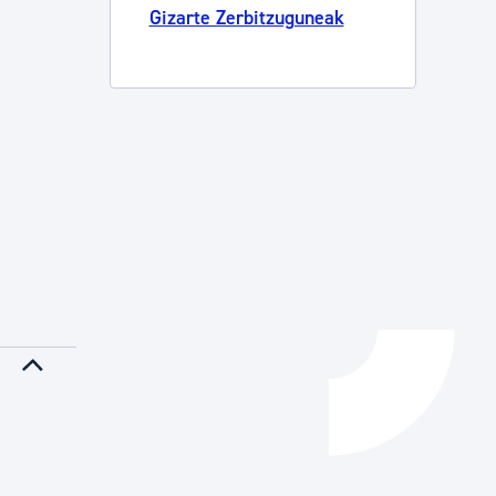
Gizarte Zerbitzuguneak
Izapideen katalogoa
Tramitaziorako laguntza