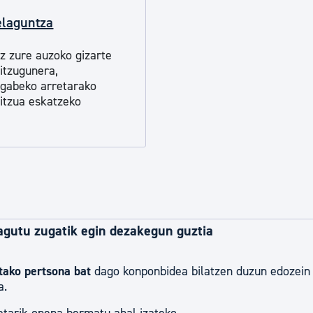
tea
Udal administrazioa
elaguntza
Iragarki ofizialen taula
z zure auzoko gizarte
Egutegi fiskala
itzugunera,
ngabeko arretarako
enda
Gardentasun ataria
itzua eskatzeko
agutu zugatik egin dezakegun guztia
tako pertsona bat
dago konponbidea bilatzen duzun edozein
a.