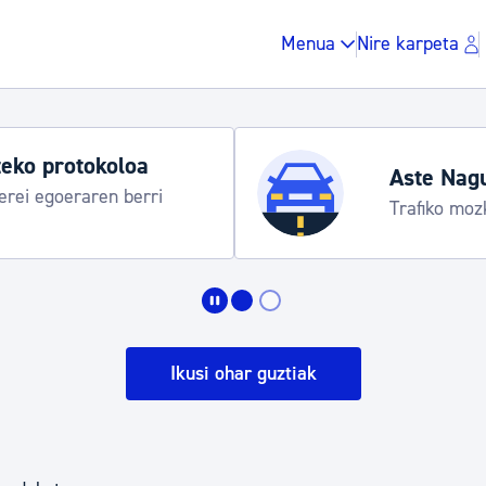
Menua
Nire karpeta
eko protokoloa
Aste Nag
rei egoeraren berri
Trafiko moz
Zergak eta isunak
Etxebizitza eta hirig
Ikusi ohar guztiak
Gune publikoa, ho