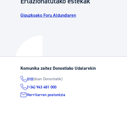
Erlazionatutako estekak
Gipuzkoako Foru Aldundiaren
Komunika zaitez Donostiako Udalarekin
(doan Donostiatik)
010
(+34) 943 481 000
Herritarren postontzia