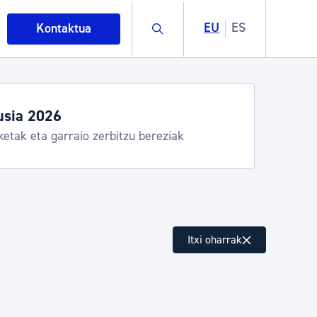
Buscar
EU
ES
Kontaktua
usia 2026
ketak eta garraio zerbitzu bereziak
intza
Itxi oharrak
ndakinak eta ingurumena