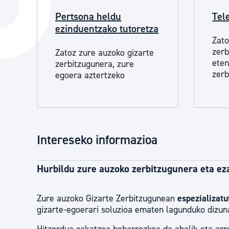
Hiria
Aktualita
Pertsona heldu
Tel
ezinduentzako tutoretza
Hiria orain
Albisteak
Zato
Hiria ezagutu
Abisuak
zerb
Zatoz zure auzoko gizarte
ete
zerbitzugunera, zure
Etorkizuneko hiria
Kultur ag
zerb
egoera aztertzeko
Intereseko informazioa
Hurbildu zure auzoko zerbitzugunera eta ez
Zure auzoko Gizarte Zerbitzugunean
espezializatu
gizarte-egoerari soluzioa ematen lagunduko dizun