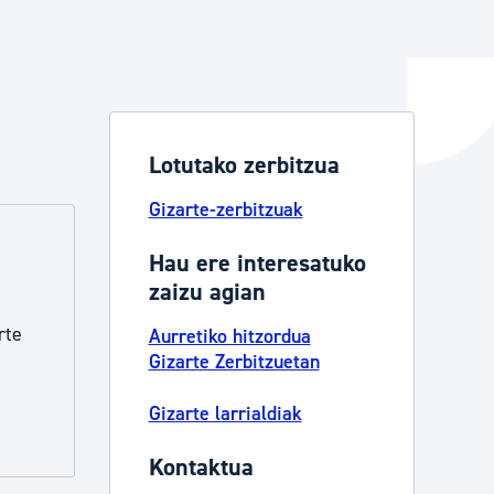
ta enplegua
Lotutako zerbitzua
ubideak eta bizikidetza
Gizarte-zerbitzuak
Hau ere interesatuko
zaizu agian
rte
Aurretiko hitzordua
Gizarte Zerbitzuetan
Gizarte larrialdiak
Kontaktua