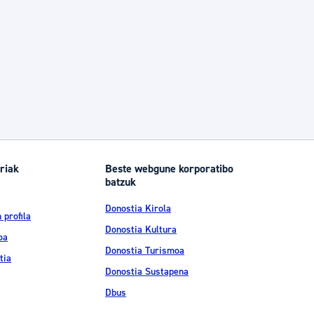
riak
Beste webgune korporatibo
batzuk
Donostia Kirola
 profila
Donostia Kultura
oa
Donostia Turismoa
tia
Donostia Sustapena
Dbus