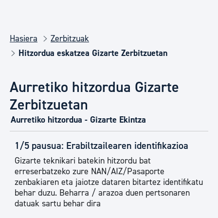
Hasiera
Zerbitzuak
Hitzordua eskatzea Gizarte Zerbitzuetan
Aurretiko hitzordua Gizarte
Zerbitzuetan
Aurretiko hitzordua - Gizarte Ekintza
1/5 pausua: Erabiltzailearen identifikazioa
Gizarte teknikari batekin hitzordu bat
erreserbatzeko zure NAN/AIZ/Pasaporte
zenbakiaren eta jaiotze dataren bitartez identifikatu
behar duzu. Beharra / arazoa duen pertsonaren
datuak sartu behar dira