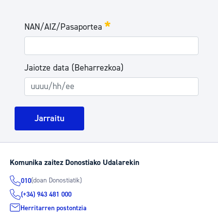
Evita-ClientePortlet
NAN/AIZ/Pasaportea
Beharrezkoa
Jaiotze data (Beharrezkoa)
Jarraitu
Komunika zaitez Donostiako Udalarekin
(doan Donostiatik)
010
(+34) 943 481 000
Herritarren postontzia