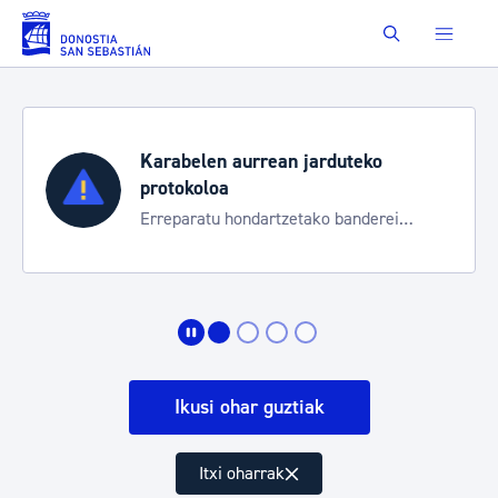
Eduki nagusira joan
Buscar
Karabelen aurrean jarduteko
protokoloa
Erreparatu hondartzetako banderei
egoeraren berri izateko
Ikusi ohar guztiak
Itxi oharrak