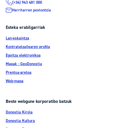
(+34) 943 481 000
Herritarren postontzia
Esteka erabilgarriak
Lan-eskaintza
Kontratatzailearen profila
Egoitza elektronikoa
Mapak - GeoDonostia
Prentsa-aretoa
Web-mapa
Beste webgune korporatibo batzuk
Donostia Kirola
Donostia Kultura