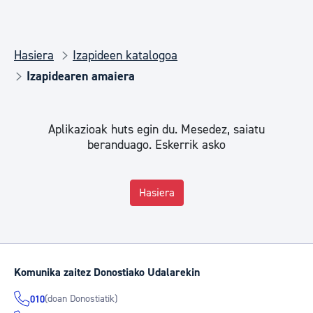
Hasiera
Izapideen katalogoa
Izapidearen amaiera
Aplikazioak huts egin du. Mesedez, saiatu
beranduago. Eskerrik asko
Hasiera
Komunika zaitez Donostiako Udalarekin
(doan Donostiatik)
010