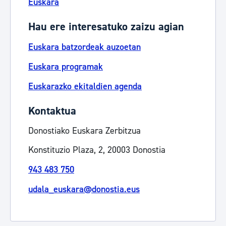
Euskara
Hau ere interesatuko zaizu agian
Euskara batzordeak auzoetan
Euskara programak
Euskarazko ekitaldien agenda
Kontaktua
Donostiako Euskara Zerbitzua
Konstituzio Plaza, 2, 20003 Donostia
943 483 750
udala_euskara@donostia.eus