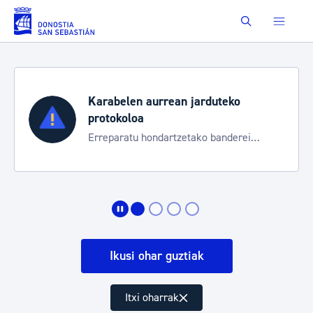
Eduki nagusira joan
Buscar
Karabelen aurrean jarduteko
protokoloa
Erreparatu hondartzetako banderei
egoeraren berri izateko
Ikusi ohar guztiak
Itxi oharrak