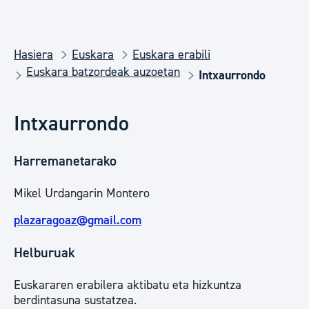
Hasiera
Euskara
Euskara erabili
Euskara batzordeak auzoetan
Intxaurrondo
Intxaurrondo
Harremanetarako
Mikel Urdangarin Montero
plazaragoaz@gmail.com
Helburuak
Euskararen erabilera aktibatu eta hizkuntza
berdintasuna sustatzea.