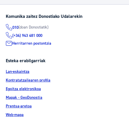
Komunika zaitez Donostiako Udalarekin
(doan Donostiatik)
010
(+34) 943 481 000
Herritarren postontzia
Esteka erabilgarriak
Lan-eskaintza
Kontratatzailearen profila
Egoitza elektronikoa
Mapak - GeoDonostia
Prentsa-aretoa
Web-mapa