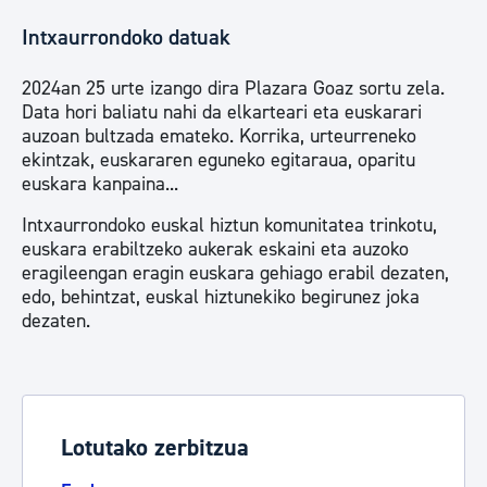
Intxaurrondoko datuak
2024an 25 urte izango dira Plazara Goaz sortu zela.
Data hori baliatu nahi da elkarteari eta euskarari
auzoan bultzada emateko. Korrika, urteurreneko
ekintzak, euskararen eguneko egitaraua, oparitu
euskara kanpaina...
Intxaurrondoko euskal hiztun komunitatea trinkotu,
euskara erabiltzeko aukerak eskaini eta auzoko
eragileengan eragin euskara gehiago erabil dezaten,
edo, behintzat, euskal hiztunekiko begirunez joka
dezaten.
Lotutako zerbitzua