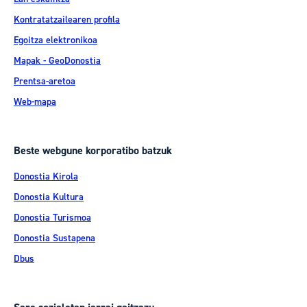
Kontratatzailearen profila
Egoitza elektronikoa
Mapak - GeoDonostia
Prentsa-aretoa
Web-mapa
Beste webgune korporatibo batzuk
Donostia Kirola
Donostia Kultura
Donostia Turismoa
Donostia Sustapena
Dbus