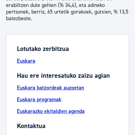
erabiltzen dute gehien (% 34,4), eta adineko
pertsonek, berriz, 65 urtetik gorakoek, gutxien, % 13,5
batezbeste.
Lotutako zerbitzua
Euskara
Hau ere interesatuko zaizu agian
Euskara batzordeak auzoetan
Euskara programak
Euskarazko ekitaldien agenda
Kontaktua