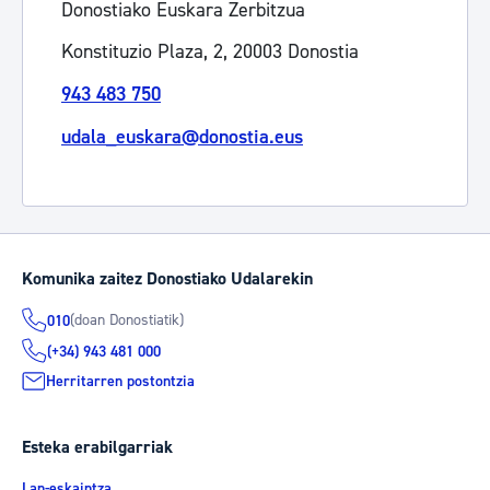
Donostiako Euskara Zerbitzua
Konstituzio Plaza, 2, 20003 Donostia
943 483 750
udala_euskara@donostia.eus
Komunika zaitez Donostiako Udalarekin
(doan Donostiatik)
010
(+34) 943 481 000
Herritarren postontzia
Esteka erabilgarriak
Lan-eskaintza