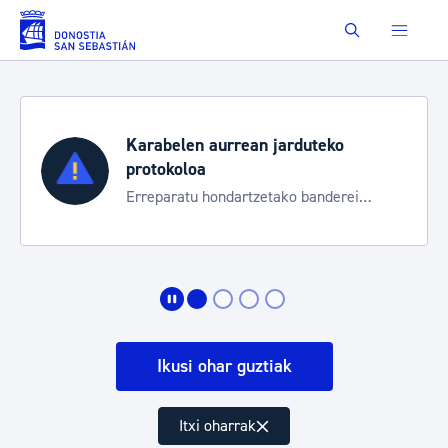
Eduki nagusira joan
Buscar
Karabelen aurrean jarduteko
protokoloa
Erreparatu hondartzetako banderei
egoeraren berri izateko
Ikusi ohar guztiak
Itxi oharrak