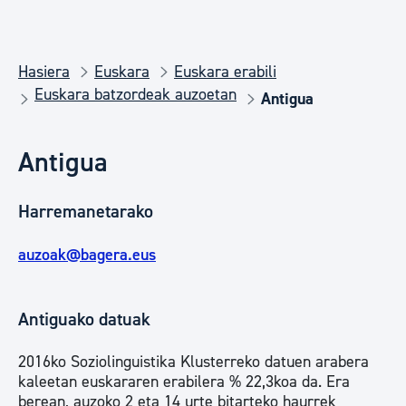
Hasiera
Euskara
Euskara erabili
Euskara batzordeak auzoetan
Antigua
Antigua
Harremanetarako
auzoak@bagera.eus
Antiguako datuak
2016ko Soziolinguistika Klusterreko datuen arabera
kaleetan euskararen erabilera % 22,3koa da. Era
berean, auzoko 2 eta 14 urte bitarteko haurrek