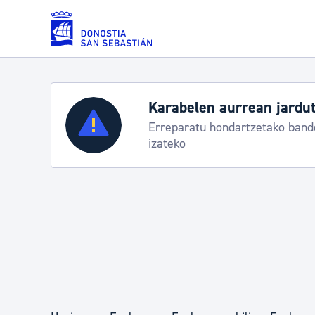
Eduki nagusira joan
Karabelen aurrean jardut
Zerbitzuak
Erreparatu hondartzetako bande
izateko
Errolda eta gai pertsonalak
Gizarte-zerbitzuak
Mugikortasuna