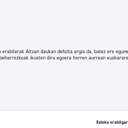
tea
Udal administrazioa
Iragarki ofizialen taula
Egutegi fiskala
enda
Gardentasun ataria
erabilerak Altzan daukan defizita argia da, batez ere egun
k beharrezkoak ikusten dira egoera horren aurrean euskarar
Esteka erabilgar