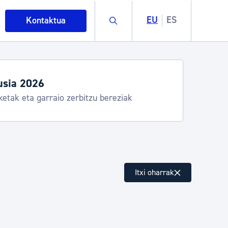
Buscar
EU
ES
Kontaktua
usia 2026
ketak eta garraio zerbitzu bereziak
intza
Itxi oharrak
ndakinak eta ingurumena