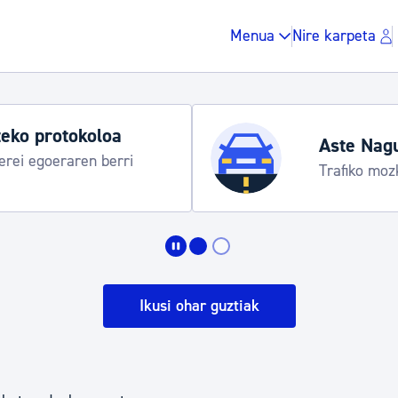
Menua
Nire karpeta
eko protokoloa
Aste Nag
rei egoeraren berri
Trafiko moz
Zergak eta isunak
Etxebizitza eta hirig
Ikusi ohar guztiak
Gune publikoa, ho