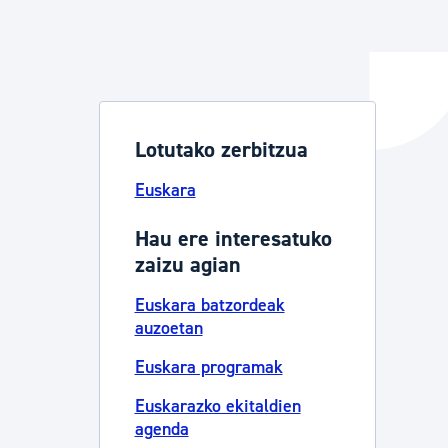
ta enplegua
Lotutako zerbitzua
ubideak eta bizikidetza
Euskara
Hau ere interesatuko
zaizu agian
Euskara batzordeak
auzoetan
Euskara programak
Euskarazko ekitaldien
agenda