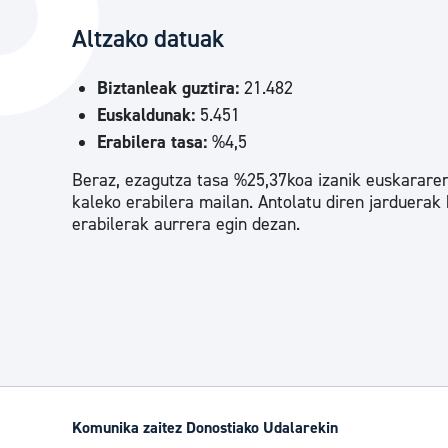
Hiria
Aktualita
Altzako datuak
Hiria orain
Albisteak
Biztanleak guztira:
21.482
Hiria ezagutu
Abisuak
Euskaldunak:
5.451
Etorkizuneko hiria
Kultur ag
Erabilera tasa:
%4,5
Beraz, ezagutza tasa %25,37koa izanik euskararen 
kaleko erabilera mailan. Antolatu diren jarduera
erabilerak aurrera egin dezan.
Komunika zaitez Donostiako Udalarekin