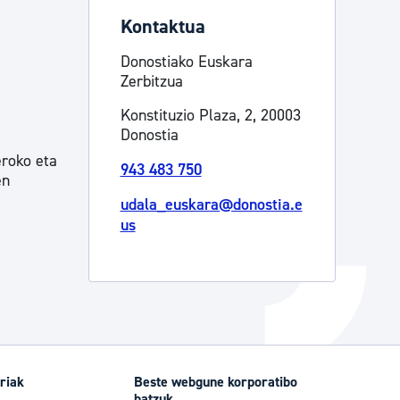
Kontaktua
Izapideen katalogoa
Donostiako Euskara
Zerbitzua
Tramitaziorako laguntza
Konstituzio Plaza, 2, 20003
Donostia
eroko eta
943 483 750
en
udala_euskara@donostia.e
us
riak
Beste webgune korporatibo
batzuk