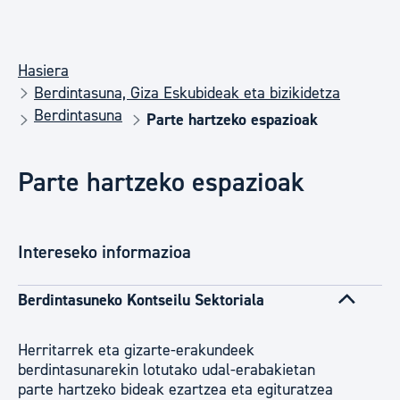
Hasiera
Berdintasuna, Giza Eskubideak eta bizikidetza
Berdintasuna
Parte hartzeko espazioak
Parte hartzeko espazioak
Intereseko informazioa
Berdintasuneko Kontseilu Sektoriala
Herritarrek eta gizarte-erakundeek
berdintasunarekin lotutako udal-erabakietan
parte hartzeko bideak ezartzea eta egituratzea