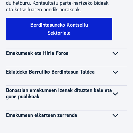
du helburu. Kontsultatu parte-hartzeko bideak
eta kotseiluaren nondik norakoak.
Berdintasuneko Kontseilu
Sektoriala
Emakumeak eta Hiria Foroa
Ekialdeko Barrutiko Berdintasun Taldea
Donostian emakumeen izenak dituzten kale eta
gune publikoak
Emakumeen elkarteen zerrenda