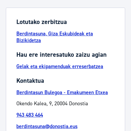
Lotutako zerbitzua
Berdintasuna, Giza Eskubideak eta
Bizikidetza
Hau ere interesatuko zaizu agian
Gelak eta ekipamenduak erreserbatzea
Kontaktua
Berdintasun Bulegoa - Emakumeen Etxea
Okendo Kalea, 9, 20004 Donostia
943 483 464
berdintasuna@donostia.eus