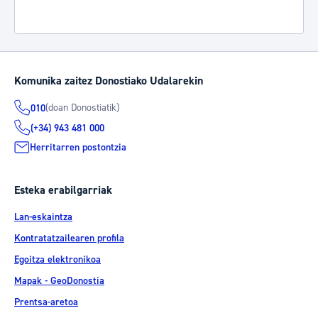
Komunika zaitez Donostiako Udalarekin
(doan Donostiatik)
010
(+34) 943 481 000
Herritarren postontzia
Esteka erabilgarriak
Lan-eskaintza
Kontratatzailearen profila
Egoitza elektronikoa
Mapak - GeoDonostia
Prentsa-aretoa