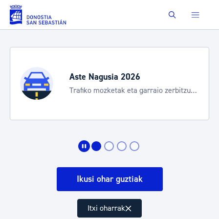
Eduki nagusira joan
Buscar
Aste Nagusia 2026
Trafiko mozketak eta garraio zerbitzu
bereziak
Ikusi ohar guztiak
Itxi oharrak