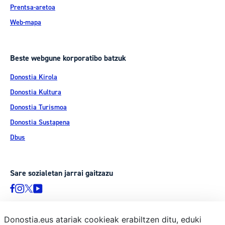
Prentsa-aretoa
Web-mapa
Beste webgune korporatibo batzuk
Donostia Kirola
Donostia Kultura
Donostia Turismoa
Donostia Sustapena
Dbus
Sare sozialetan jarrai gaitzazu
Donostia.eus atariak cookieak erabiltzen ditu, eduki