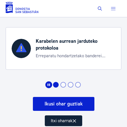
Eduki nagusira joan
Buscar
Karabelen aurrean jarduteko
protokoloa
Erreparatu hondartzetako banderei
egoeraren berri izateko
Ikusi ohar guztiak
Itxi oharrak