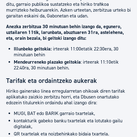
ditu, garraio publikoa sustatzeko eta hiriko trafikoa
murrizteko helburuarekin. Azken urteetan, zerbitzua urteko bi
garaitan eskaini da, Gabonetan eta udan.
Anezka zerbitzua 30 minutuan behin izango da, egunero,
uztailaren 11tik, larunbata, abuztuaren 31ra, astelehena,
eta, orain bezala, bi geltoki izango ditu:
Illunbeko geltokia:
irteerak 11:00etatik 22:30era, 30
minutuan behin
Mendeurreneko plazako geltokia
: irteerak 11:10etik
22:40ra, 30 minutuan behin.
Tarifak eta ordaintzeko aukerak
Hiriko gainerako linea erregularretan ohikoak diren tarifak
aplikatuko zaizkio zerbitzu horri, eta Dbusen onartutako
edozein titulurekin ordaindu ahal izango dira:
MUGI, BAT edo BARIK garraio txartelak,
kontakturik gabeko banku txartelak eta lotutako gailu
digitalak,
QR txartelak eta noizbehinkako bidaia txartela.