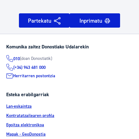
Partekatu
Inprimatu
Komunika zaitez Donostiako Udalarekin
(doan Donostiatik)
010
(+34) 943 481 000
Herritarren postontzia
Esteka erabilgarriak
Lan-eskaintza
Kontratatzailearen profila
Egoitza elektronikoa
Mapak - GeoDonostia