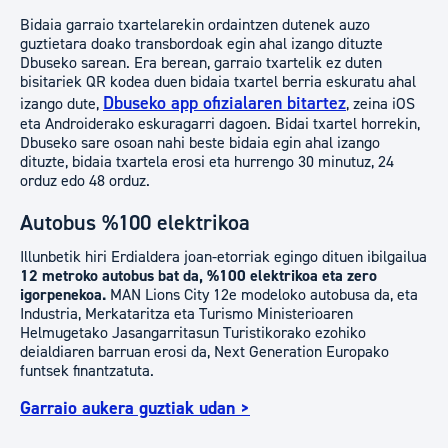
Bidaia garraio txartelarekin ordaintzen dutenek auzo
guztietara doako transbordoak egin ahal izango dituzte
Dbuseko sarean. Era berean, garraio txartelik ez duten
bisitariek QR kodea duen bidaia txartel berria eskuratu ahal
Dbuseko app ofizialaren bitartez
izango dute,
, zeina iOS
eta Androiderako eskuragarri dagoen. Bidai txartel horrekin,
Dbuseko sare osoan nahi beste bidaia egin ahal izango
dituzte, bidaia txartela erosi eta hurrengo 30 minutuz, 24
orduz edo 48 orduz.
Autobus %100 elektrikoa
Illunbetik hiri Erdialdera joan-etorriak egingo dituen ibilgailua
12 metroko autobus bat da, %100 elektrikoa eta zero
igorpenekoa.
MAN Lions City 12e modeloko autobusa da, eta
Industria, Merkataritza eta Turismo Ministerioaren
Helmugetako Jasangarritasun Turistikorako ezohiko
deialdiaren barruan erosi da, Next Generation Europako
funtsek finantzatuta.
Garraio aukera guztiak udan >