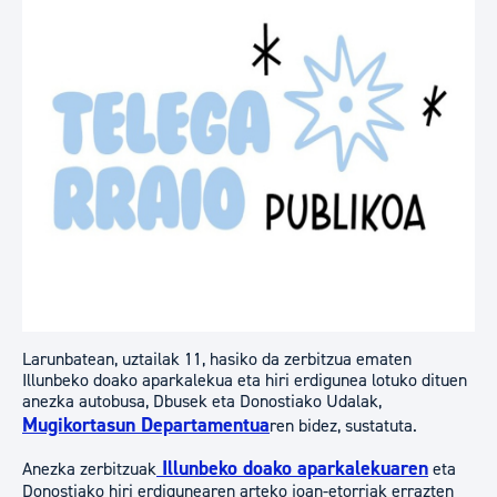
​​​​​Larunbatean, uztailak 11, hasiko da zerbitzua ematen
Illunbeko doako aparkalekua eta hiri erdigunea lotuko dituen
anezka autobusa, Dbusek eta Donostiako Udalak,
Mugikortasun Departamentua
ren bidez, sustatuta.
Illunbeko doako aparkalekuaren
Anezka zerbitzuak
eta
Donostiako hiri erdigunearen arteko joan-etorriak errazten