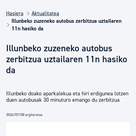
Hasiera
Aktualitatea
Illunbeko zuzeneko autobus zerbitzua uztailaren
11n hasiko da
Illunbeko zuzeneko autobus
zerbitzua uztailaren 11n hasiko
da
Illunbeko doako aparkalekua eta hiri erdigunea lotzen
duen autobusak 30 minuturo emango du zerbitzua
2026/07/08 argitaratua