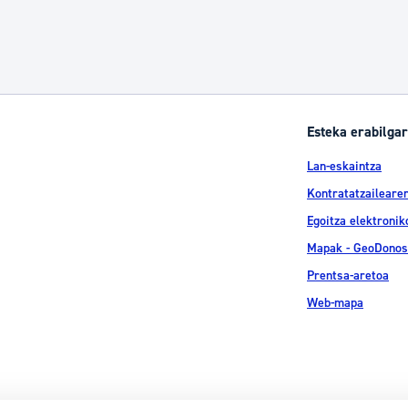
Esteka erabilgar
Lan-eskaintza
Kontratatzailearen
Egoitza elektronik
Mapak - GeoDonos
Prentsa-aretoa
Web-mapa