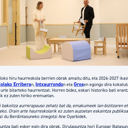
tea
Udal administrazioa
Iragarki ofizialen taula
Egutegi fiskala
enda
Gardentasun ataria
oko hiru haurreskola berrien obrak amaitu ditu, eta 2026-2027 ikast
iolako Erribera
Intxaurrondo
Gros
n,
n eta
en egongo dira kokatuta
 urte bitarteko haurrentzat. Horren bidez, eskari historiko bati eran
ik ez zuten hiriko eremuetan.
i bakoitza aurrerapauso zehatz bat da, emakumeek lan-bizitzaren e
eko. Orain arte haurreskolarik ez zuten auzoetan eskaintza publiko
zi du Berdintasuneko zinegotzi Ane Oyarbidek.
guntza bati esker egin dira obrak. Dirulaguntza hori Europar Batasu