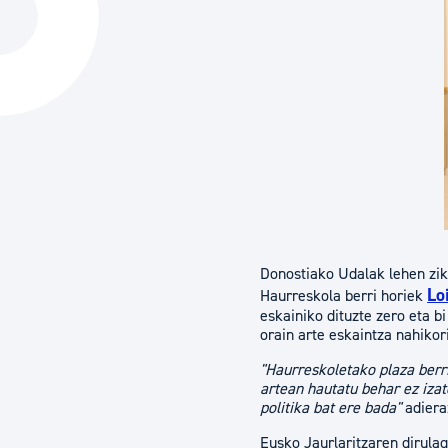
Hiria
Aktualita
Hiria orain
Albisteak
Hiria ezagutu
Abisuak
Etorkizuneko hiria
Kultur ag
Donostiako Udalak lehen zikl
Lo
Haurreskola berri horiek
eskainiko dituzte zero eta bi
orain arte eskaintza nahikor
"Haurreskoletako plaza berr
artean hautatu behar ez izat
politika bat ere bada"
adiera
Eusko Jaurlaritzaren dirula