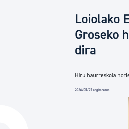
Herritarren segurtasuna eta larrialdiak
Loiolako 
Osasun publikoa, animaliak eta kontsumoa
Groseko h
dira
Haurrak eta gazteak
Herritarren partaidetza eta elkartegintza
Hiru haurreskola horie
Kirola
2026/05/27 argitaratua