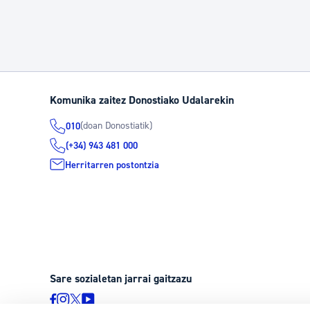
Komunika zaitez Donostiako Udalarekin
(doan Donostiatik)
010
(+34) 943 481 000
Herritarren postontzia
Sare sozialetan jarrai gaitzazu