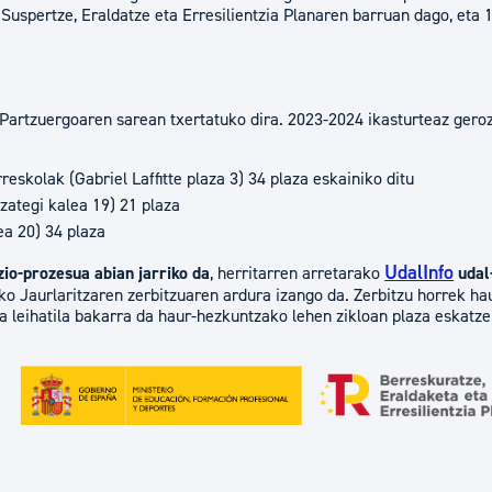
 Suspertze, Eraldatze eta Erresilientzia Planaren barruan dago, eta
Partzuergoaren sarean txertatuko dira. 2023-2024 ikasturteaz geroz
eskolak (Gabriel Laffitte plaza 3) 34 plaza eskainiko ditu
zategi kalea 19) 21 plaza
a 20) 34 plaza
UdalInfo
io-prozesua abian jarriko da
, herritarren arretarako
udal-
o Jaurlaritzaren zerbitzuaren ardura izango da. Zerbitzu horrek ha
a leihatila bakarra da haur-hezkuntzako lehen zikloan plaza eskatze