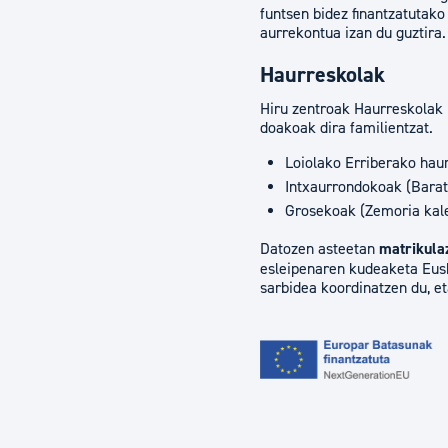
funtsen bidez finantzatutako
aurrekontua izan du guztira.
Haurreskolak
Hiru zentroak Haurreskolak 
doakoak dira familientzat.
Loiolako Erriberako haurr
Intxaurrondokoak (Barat
Grosekoak (Zemoria kale
Datozen asteetan
matrikulaz
esleipenaren kudeaketa Eusk
sarbidea koordinatzen du, et