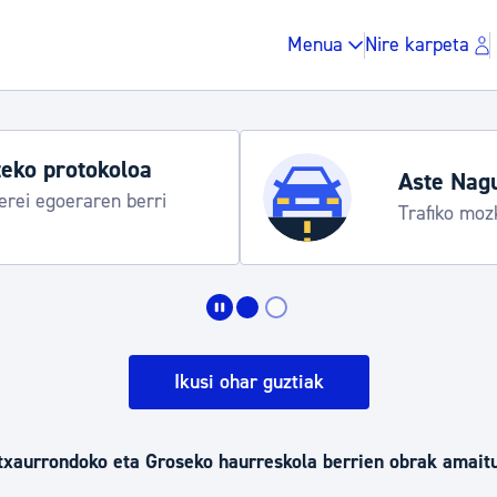
Menua
Nire karpeta
eko protokoloa
Aste Nag
rei egoeraren berri
Trafiko moz
Zergak eta isunak
Etxebizitza eta hirig
Ikusi ohar guztiak
Gune publikoa, ho
ntxaurrondoko eta Groseko haurreskola berrien obrak amaitu