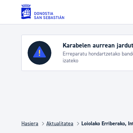
Eduki nagusira joan
Karabelen aurrean jardut
Zerbitzuak
Erreparatu hondartzetako bande
izateko
Errolda eta gai pertsonalak
Gizarte-zerbitzuak
Mugikortasuna
Hasiera
Aktualitatea
Loiolako Erriberako, I