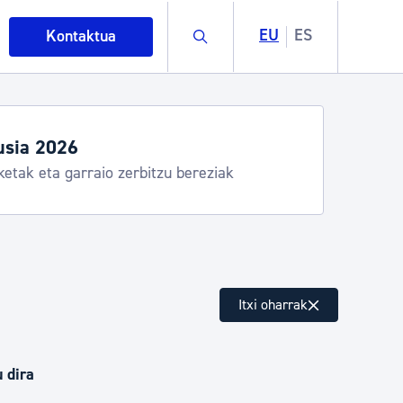
Buscar
EU
ES
Kontaktua
usia 2026
ketak eta garraio zerbitzu bereziak
intza
Itxi oharrak
ndakinak eta ingurumena
 dira