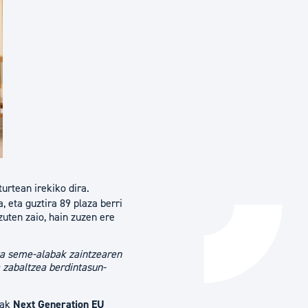
Izapideen katalogoa
Tramitaziorako laguntza
urtean irekiko dira.
, eta guztira 89 plaza berri
tzuten zaio, hain zuzen ere
ta seme-alabak zaintzearen
a zabaltzea berdintasun-
nak
Next Generation EU