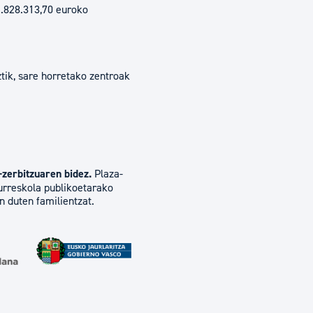
 1.828.313,70 euroko
tik, sare horretako zentroak
zerbitzuaren bidez.
Plaza-
urreskola publikoetarako
n duten familientzat.