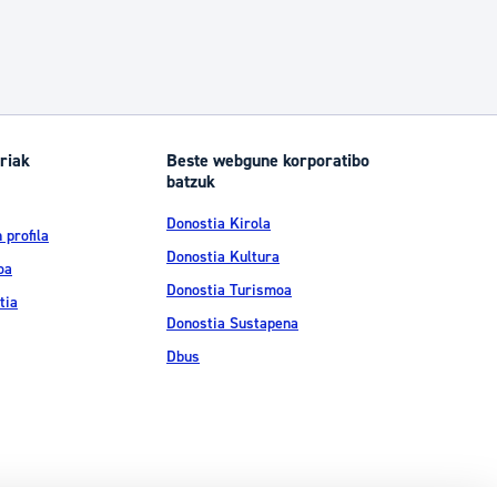
riak
Beste webgune korporatibo
batzuk
Donostia Kirola
 profila
Donostia Kultura
oa
Donostia Turismoa
tia
Donostia Sustapena
Dbus