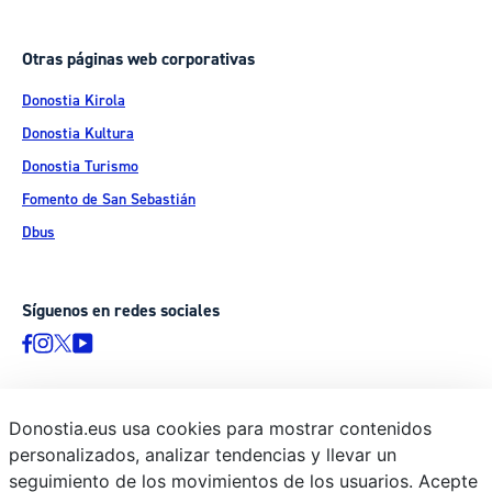
Otras páginas web corporativas
Donostia Kirola
Donostia Kultura
Donostia Turismo
Fomento de San Sebastián
Dbus
Síguenos en redes sociales
Donostia.eus usa cookies para mostrar contenidos
© Donostiako Udala - Ayuntamiento de Donostia / San Sebastián
personalizados, analizar tendencias y llevar un
Ijentea 1, 20003 Donostia / San Sebastián
seguimiento de los movimientos de los usuarios. Acepte