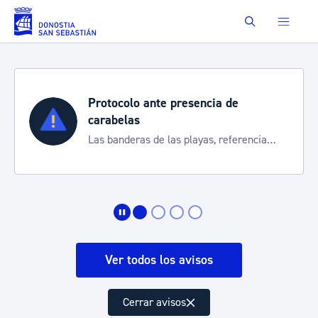
Saltar al contenido principal
Buscar
lo ante presencia de
Semana Gr
as
Cortes de tráf
ras de las playas, referencia
de transporte
rmarte de la situación
Ver todos los avisos
Cerrar avisos