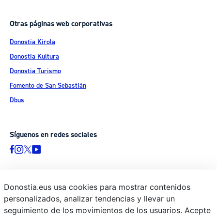
Otras páginas web corporativas
Donostia Kirola
Donostia Kultura
Donostia Turismo
Fomento de San Sebastián
Dbus
Síguenos en redes sociales
Donostia.eus usa cookies para mostrar contenidos
© Donostiako Udala - Ayuntamiento de Donostia / San Sebastián
personalizados, analizar tendencias y llevar un
Ijentea 1, 20003 Donostia / San Sebastián
seguimiento de los movimientos de los usuarios. Acepte