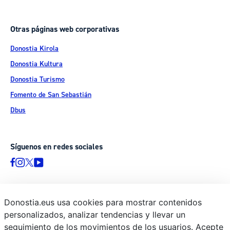
Otras páginas web corporativas
Donostia Kirola
Donostia Kultura
Donostia Turismo
Fomento de San Sebastián
Dbus
Síguenos en redes sociales
Donostia.eus usa cookies para mostrar contenidos
© Donostiako Udala - Ayuntamiento de Donostia / San Sebastián
personalizados, analizar tendencias y llevar un
Ijentea 1, 20003 Donostia / San Sebastián
seguimiento de los movimientos de los usuarios. Acepte