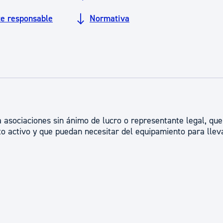
ad
Administración municipal
te responsable
Normativa
Tablón de anuncios oficiales
Calendario fiscal
tural
Portal de transparencia
 asociaciones sin ánimo de lucro o representante legal, que
nto activo y que puedan necesitar del equipamiento para llev