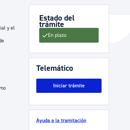
Estado del
trámite
y empleo
al y el
En plazo
de
manos y convivencia
Telemático
Iniciar trámite
omo
Ayuda a la tramitación