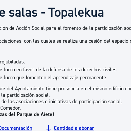
Euskera
e salas - Topalekua
Desarrollo económico 
ión de Acción Social para el fomento de la participación soci
iaciones, con las cuales se realiza una cesión del espacio 
Igualdad, Derechos Hu
ejubiladas.
Cultura
 lucro en favor de la defensa de los derechos civiles
e lucro que fomenten el aprendizaje permanente
re del Ayuntamiento tiene presencia en el mismo edificio c
Turismo
la participación social.
de las asociaciones e iniciativas de participación social.
r-Comedor.
izas del Parque de Aiete)
Documentación
Cantidad a abonar