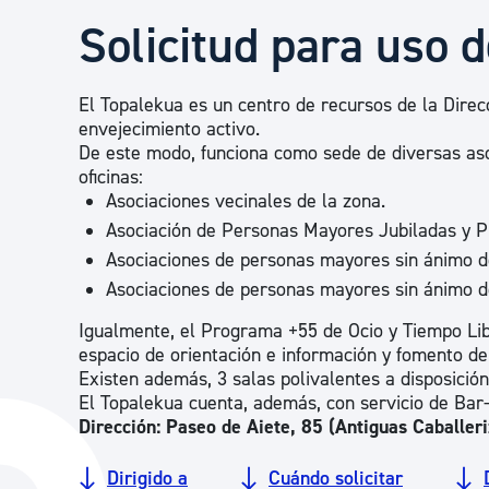
Seguridad ciudadana y emergencias
Solicitud para uso d
Salud Pública, animales y consumo
El Topalekua es un centro de recursos de la Direcc
envejecimiento activo.
De este modo, funciona como sede de diversas asoc
Infancia y juventud
oficinas:
Asociaciones vecinales de la zona.
Asociación de Personas Mayores Jubiladas y Pr
Participación ciudadana y asociacionismo
Asociaciones de personas mayores sin ánimo de
Asociaciones de personas mayores sin ánimo d
Igualmente, el Programa +55 de Ocio y Tiempo Lib
Deporte
espacio de orientación e información y fomento de 
Existen además, 3 salas polivalentes a disposición 
El Topalekua cuenta, además, con servicio de Ba
Dirección: Paseo de Aiete, 85 (Antiguas Caballer
Dirigido a
Cuándo solicitar