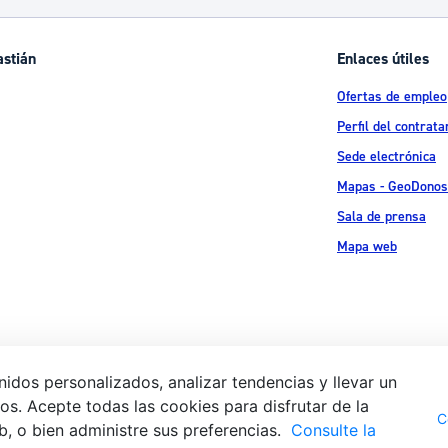
astián
Enlaces útiles
Ofertas de empleo
Perfil del contrata
Sede electrónica
Mapas - GeoDonos
Sala de prensa
Mapa web
idos personalizados, analizar tendencias y llevar un
s. Acepte todas las cookies para disfrutar de la
Aviso legal
Pol
 Ijentea 1,
C
b, o bien administre sus preferencias.
Consulte la