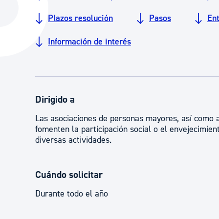
La ciudad
Actualid
Plazos resolución
Pasos
En
La ciudad ahora
Noticias
Información de interés
Descubre la ciudad
Avisos
La ciudad futura
Agenda cul
Dirigido a
Las asociaciones de personas mayores, así como a
fomenten la participación social o el envejecimie
diversas actividades.
Cuándo solicitar
Durante todo el año