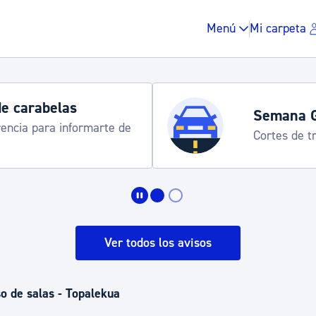
Menú
Mi carpeta
Semana Grande 2026
te de
Cortes de tráfico y servicios esp
Impuestos y multas
Vivienda y urbanis
Ver todos los avisos
Espacio público, r
so de salas - Topalekua