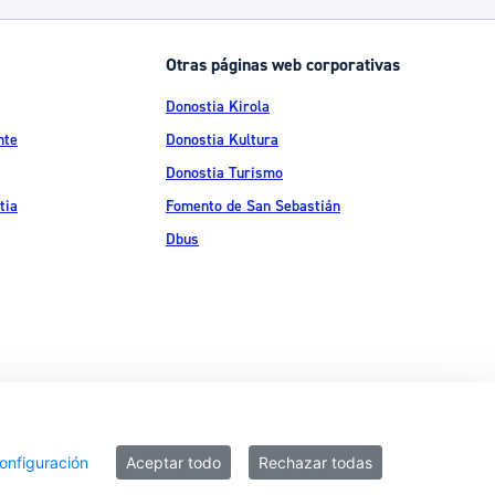
Otras páginas web corporativas
Donostia Kirola
nte
Donostia Kultura
Donostia Turismo
tia
Fomento de San Sebastián
Dbus
ítica de privacidad
Política de cookies
Declaración de accesibilidad
onfiguración
Aceptar todo
Rechazar todas