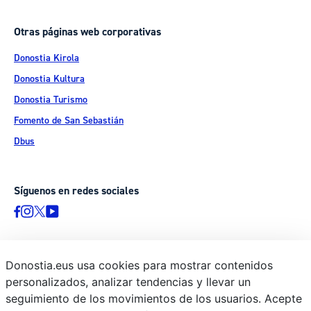
Otras páginas web corporativas
Donostia Kirola
Donostia Kultura
Donostia Turismo
Fomento de San Sebastián
Dbus
Síguenos en redes sociales
Donostia.eus usa cookies para mostrar contenidos
© Donostiako Udala - Ayuntamiento de Donostia / San Sebastián
personalizados, analizar tendencias y llevar un
Ijentea 1, 20003 Donostia / San Sebastián
seguimiento de los movimientos de los usuarios. Acepte