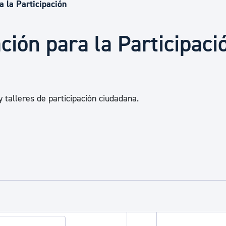
Euskera
a la Participación
ción para la Participaci
Desarrollo económico 
Igualdad, Derechos Hu
y talleres de participación ciudadana.
Cultura
Turismo