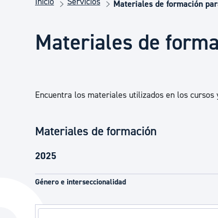
Inicio
Servicios
Seguridad ciudadana y emergencias
Materiales de formación par
Materiales de forma
Salud Pública, animales y consumo
Infancia y juventud
Encuentra los materiales utilizados en los cursos 
Participación ciudadana y asociacionismo
Materiales de formación
Deporte
2025
Género e interseccionalidad