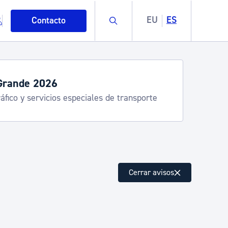
Buscar
EU
ES
Contacto
Grande 2026
áfico y servicios especiales de transporte
mo
Cerrar avisos
esiduos y medioambiente