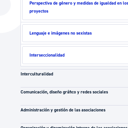
Perspectiva de género y medidas de igualdad en lo
La ciudad
Actualid
proyectos
La ciudad ahora
Noticias
Descubre la ciudad
Avisos
Lenguaje e imágenes no sexistas
La ciudad futura
Agenda cul
Interseccionalidad
Interculturalidad
Comunicación, diseño gráfico y redes sociales
Administración y gestión de las asociaciones
Organización y dinamización interna de las asociaciones