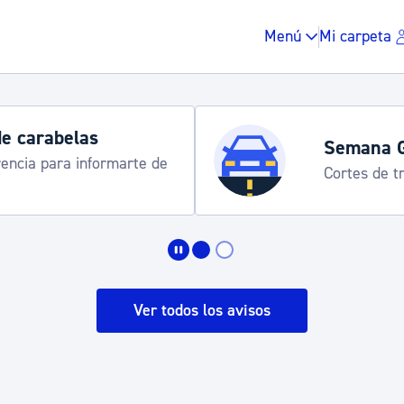
Menú
Mi carpeta
de carabelas
Semana 
rencia para informarte de
Cortes de tr
Impuestos y multas
Vivienda y urbanis
Ver todos los avisos
Espacio público, r