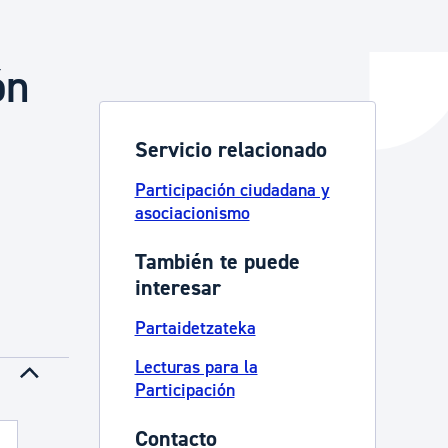
ón
y empleo
Servicio relacionado
manos y convivencia
Participación ciudadana y
asociacionismo
También te puede
interesar
Partaidetzateka
Lecturas para la
Participación
Contacto