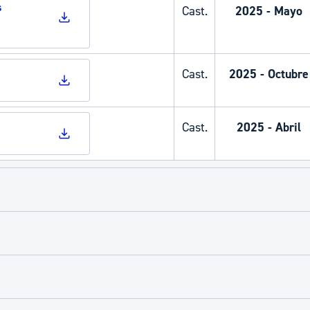
s
Cast.
2025 - Mayo
ad
Administración municipal
Tablón de anuncios oficiales
Calendario fiscal
Cast.
2025 - Octubre
tural
Portal de transparencia
Cast.
2025 - Abril