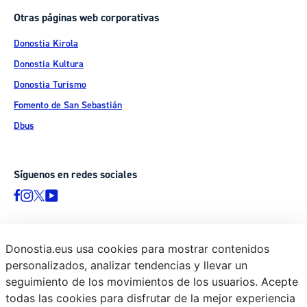
Otras páginas web corporativas
Donostia Kirola
Donostia Kultura
Donostia Turismo
Fomento de San Sebastián
Dbus
Síguenos en redes sociales
Donostia.eus usa cookies para mostrar contenidos
© Donostiako Udala - Ayuntamiento de Donostia / San Sebastián
personalizados, analizar tendencias y llevar un
Ijentea 1, 20003 Donostia / San Sebastián
seguimiento de los movimientos de los usuarios. Acepte
Aviso legal
todas las cookies para disfrutar de la mejor experiencia