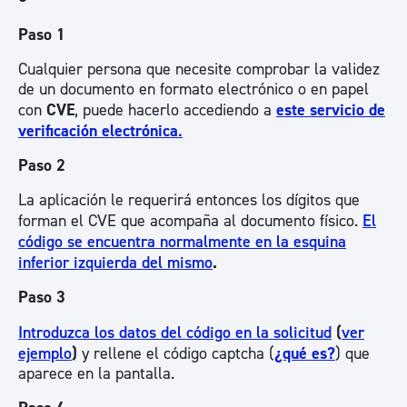
Paso 1
Cualquier persona que necesite comprobar la validez
de un documento en formato electrónico o en papel
con
CVE
, puede hacerlo accediendo a
este servicio de
verificación electrónica
.
Paso 2
La aplicación le requerirá entonces los dígitos que
forman el CVE que acompaña al documento físico.
El
código se encuentra normalmente en la esquina
inferior izquierda del mismo
.
Paso 3
Introduzca los datos del código en la solicitud
(
ver
ejemplo
)
y rellene el código captcha (
¿qué es?
) que
aparece en la pantalla.