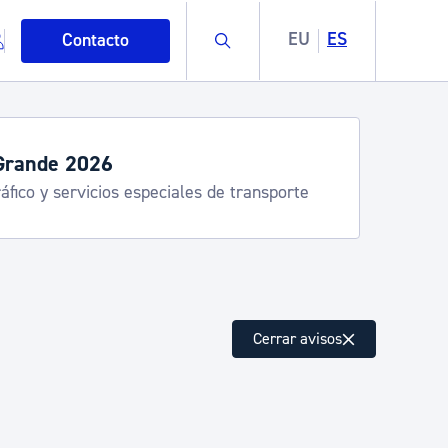
Buscar
EU
ES
Contacto
Grande 2026
áfico y servicios especiales de transporte
mo
Cerrar avisos
esiduos y medioambiente