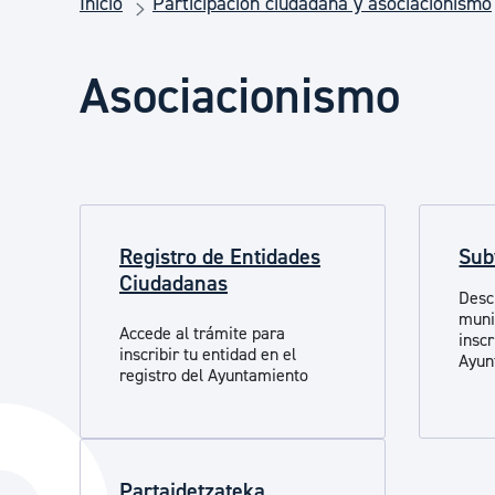
Inicio
Participación ciudadana y asociacionismo
Seguridad ciudadana y emergencias
Asociacionismo
Salud Pública, animales y consumo
Infancia y juventud
Registro de Entidades
Sub
Participación ciudadana y asociacionismo
Ciudadanas
Desc
muni
Accede al trámite para
inscr
Deporte
inscribir tu entidad en el
Ayun
registro del Ayuntamiento
Partaidetzateka