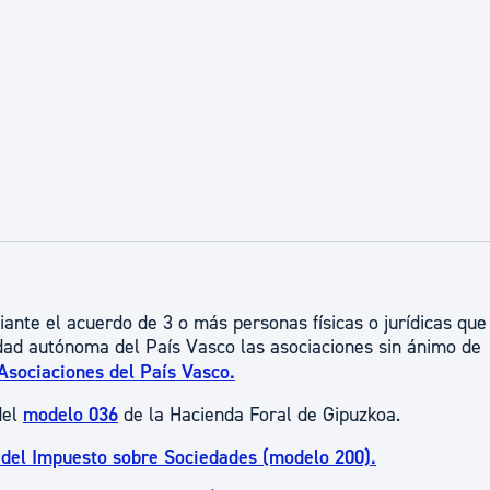
ad
Administración municipal
Tablón de anuncios oficiales
Calendario fiscal
tural
Portal de transparencia
ante el acuerdo de 3 o más personas físicas o jurídicas que
dad autónoma del País Vasco las asociaciones sin ánimo de
Asociaciones del País Vasco.
del
modelo 036
de la Hacienda Foral de Gipuzkoa.
 del Impuesto sobre Sociedades (modelo 200).