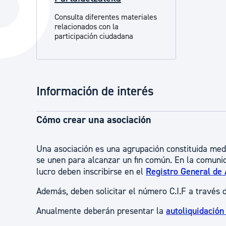
La ciudad
Actualid
Consulta diferentes materiales
relacionados con la
La ciudad ahora
Noticias
participación ciudadana
Descubre la ciudad
Avisos
La ciudad futura
Agenda cul
Información de interés
Cómo crear una asociación
Una asociación es una agrupación constituida medi
se unen para alcanzar un fin común. En la comuni
lucro deben inscribirse en el
Registro General de 
Además, deben solicitar el número C.I.F a través 
Anualmente deberán presentar la
autoliquidación