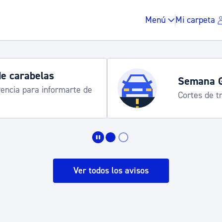
Menú
Mi carpeta
de carabelas
Semana 
rencia para informarte de
Cortes de tr
Impuestos y multas
Vivienda y urbanis
Ver todos los avisos
Espacio público, r