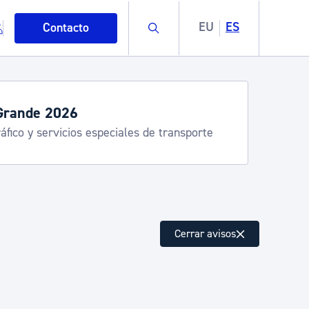
Buscar
EU
ES
Contacto
Grande 2026
áfico y servicios especiales de transporte
mo
Cerrar avisos
esiduos y medioambiente