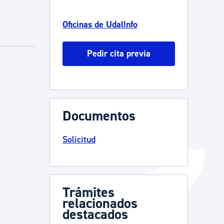
Catálogo de trámites
Oficinas de Udal!nfo
Pedir cita previa
Ayuda a la tramitación
Documentos
Solicitud
Trámites
relacionados
destacados