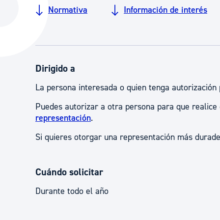
La ciudad
Actualid
Normativa
Información de interés
La ciudad ahora
Noticias
Descubre la ciudad
Avisos
La ciudad futura
Agenda cul
Dirigido a
La persona interesada o quien tenga autorización 
Puedes autorizar a otra persona para que realice
representación
.
Si quieres otorgar una representación más durad
Cuándo solicitar
Durante todo el año