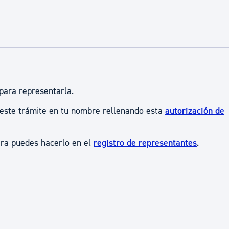
ad
Administración municipal
Tablón de anuncios oficiales
Calendario fiscal
tural
Portal de transparencia
para representarla.
 este trámite en tu nombre rellenando esta
autorización de
era puedes hacerlo en el
registro de representantes
.