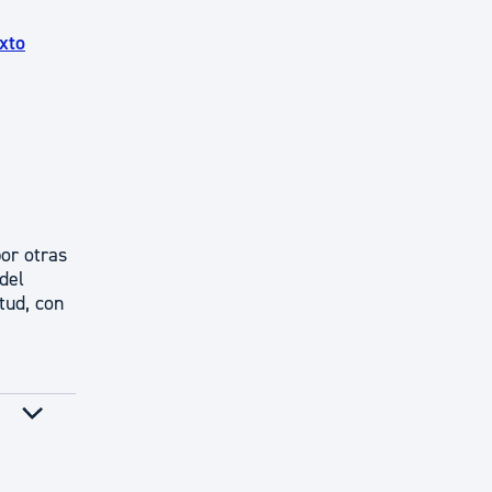
xto
por otras
del
tud, con