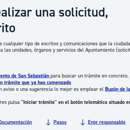
Euskera
alizar una solicitud,
ito
Desarrollo económico 
e cualquier tipo de escritos y comunicaciones que la ciudada
Igualdad, Derechos Hu
 a las unidades, órganos y servicios del Ayuntamiento (solici
Cultura
iento de San Sebastián
para buscar un trámite en concreto.
ún trámite que ya has comenzado
n aviso o una sugerencia lo mejor es emplear el
Buzón de l
Turismo
ores pulsa
"Iniciar trámite" en el botón telemático situado e
Documentación
Pasos
Ente responsable