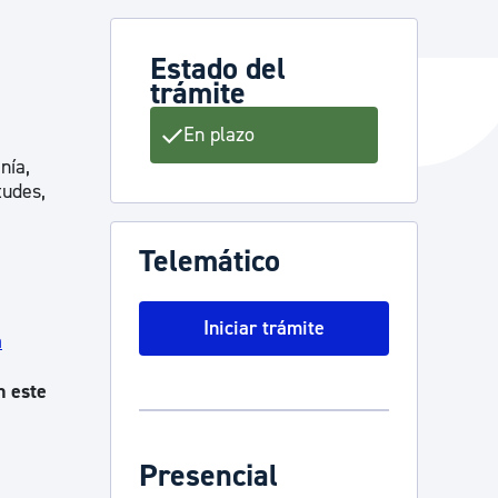
Estado del
trámite
y empleo
En plazo
nía,
manos y convivencia
tudes,
Telemático
Iniciar trámite
a
n este
Presencial