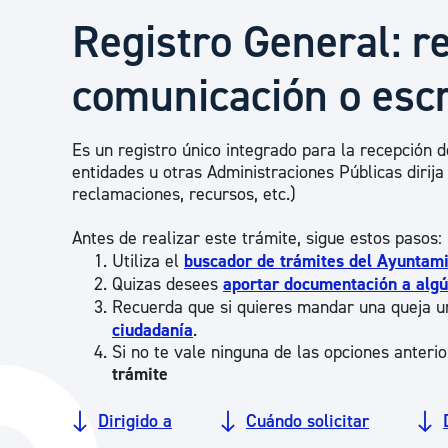
Seguridad ciudadana y emergencias
Registro General: re
comunicación o escr
Salud Pública, animales y consumo
Es un registro único integrado para la recepción d
Infancia y juventud
entidades u otras Administraciones Públicas dirija
reclamaciones, recursos, etc.)
Participación ciudadana y asociacionismo
Antes de realizar este trámite, sigue estos pasos:
Utiliza el
buscador de trámites del Ayuntam
Quizas desees
aportar documentación a alg
Recuerda que si quieres mandar una queja u
Deporte
ciudadanía
.
Si no te vale ninguna de las opciones anteri
trámite
Dirigido a
Cuándo solicitar