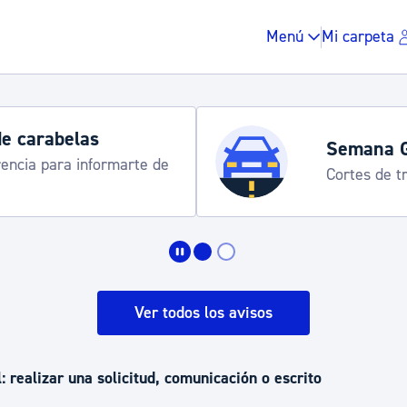
Menú
Mi carpeta
de carabelas
Semana 
rencia para informarte de
Cortes de tr
Impuestos y multas
Vivienda y urbanis
Ver todos los avisos
Espacio público, r
: realizar una solicitud, comunicación o escrito