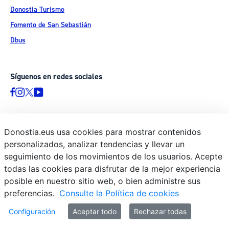
Donostia Turismo
Fomento de San Sebastián
Dbus
Síguenos en redes sociales
Donostia.eus usa cookies para mostrar contenidos
© Donostiako Udala - Ayuntamiento de Donostia / San Sebastián
personalizados, analizar tendencias y llevar un
Ijentea 1, 20003 Donostia / San Sebastián
seguimiento de los movimientos de los usuarios. Acepte
Aviso legal
todas las cookies para disfrutar de la mejor experiencia
Política de privacidad
posible en nuestro sitio web, o bien administre sus
preferencias.
Consulte la Política de cookies
Política de cookies
Declaración de accesibilidad
Configuración
Aceptar todo
Rechazar todas