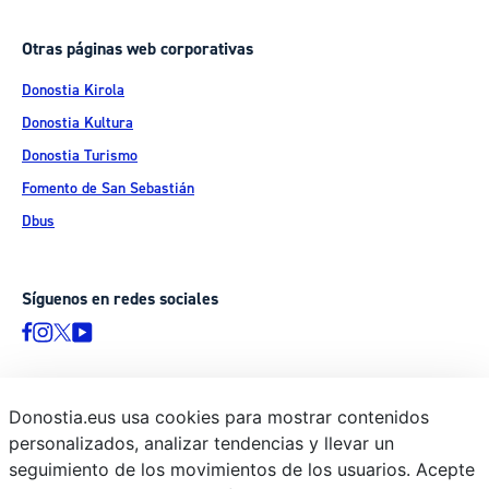
Otras páginas web corporativas
Donostia Kirola
Donostia Kultura
Donostia Turismo
Fomento de San Sebastián
Dbus
Síguenos en redes sociales
Donostia.eus usa cookies para mostrar contenidos
© Donostiako Udala - Ayuntamiento de Donostia / San Sebastián
personalizados, analizar tendencias y llevar un
Ijentea 1, 20003 Donostia / San Sebastián
seguimiento de los movimientos de los usuarios. Acepte