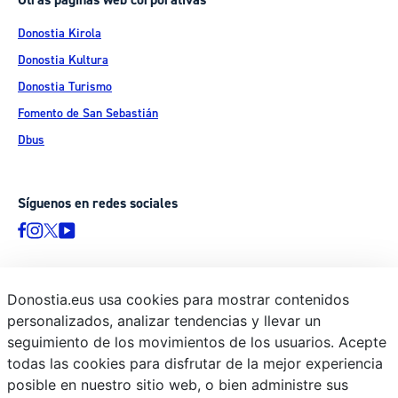
Otras páginas web corporativas
Donostia Kirola
Donostia Kultura
Donostia Turismo
Fomento de San Sebastián
Dbus
Síguenos en redes sociales
Donostia.eus usa cookies para mostrar contenidos
© Donostiako Udala - Ayuntamiento de Donostia / San Sebastián
personalizados, analizar tendencias y llevar un
Ijentea 1, 20003 Donostia / San Sebastián
seguimiento de los movimientos de los usuarios. Acepte
Aviso legal
todas las cookies para disfrutar de la mejor experiencia
Política de privacidad
posible en nuestro sitio web, o bien administre sus