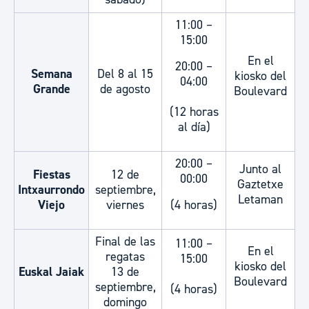
11:00 –
15:00
En el
20:00 –
Semana
Del 8 al 15
kiosko del
04:00
Grande
de agosto
Boulevard
(12 horas
al día)
20:00 –
Junto al
Fiestas
12 de
00:00
Gaztetxe
Intxaurrondo
septiembre,
Letaman
Viejo
viernes
(4 horas)
Final de las
11:00 –
En el
regatas
15:00
kiosko del
Euskal Jaiak
13 de
Boulevard
septiembre,
(4 horas)
domingo