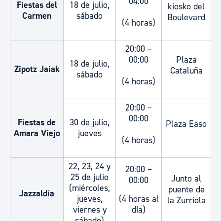
04:00
Fiestas del
18 de julio,
kiosko del
Carmen
sábado
Boulevard
(4 horas)
20:00 –
00:00
Plaza
18 de julio,
Zipotz Jaiak
Cataluña
sábado
(4 horas)
20:00 –
00:00
Fiestas de
30 de julio,
Plaza Easo
Amara Viejo
jueves
(4 horas)
22, 23, 24 y
20:00 –
25 de julio
Junto al
00:00
(miércoles,
puente de
Jazzaldia
jueves,
(4 horas al
la Zurriola
viernes y
día)
sábado)