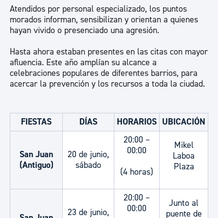
Atendidos por personal especializado, los puntos
morados informan, sensibilizan y orientan a quienes
hayan vivido o presenciado una agresión.
Hasta ahora estaban presentes en las citas con mayor
afluencia. Este año amplían su alcance a
celebraciones populares de diferentes barrios, para
acercar la prevención y los recursos a toda la ciudad.
FIESTAS
DÍAS
HORARIOS
UBICACIÓN
20:00 –
Mikel
00:00
San Juan
20 de junio,
Laboa
(Antiguo)
sábado
Plaza
(4 horas)
20:00 –
Junto al
00:00
23 de junio,
puente de
San Juan