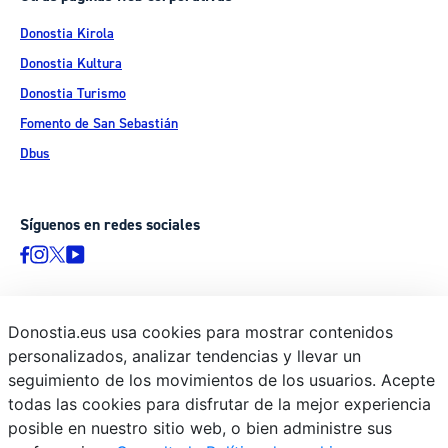
Donostia Kirola
Donostia Kultura
Donostia Turismo
Fomento de San Sebastián
Dbus
Síguenos en redes sociales
Donostia.eus usa cookies para mostrar contenidos
© Donostiako Udala - Ayuntamiento de Donostia / San Sebastián
personalizados, analizar tendencias y llevar un
Ijentea 1, 20003 Donostia / San Sebastián
seguimiento de los movimientos de los usuarios. Acepte
Aviso legal
todas las cookies para disfrutar de la mejor experiencia
Política de privacidad
posible en nuestro sitio web, o bien administre sus