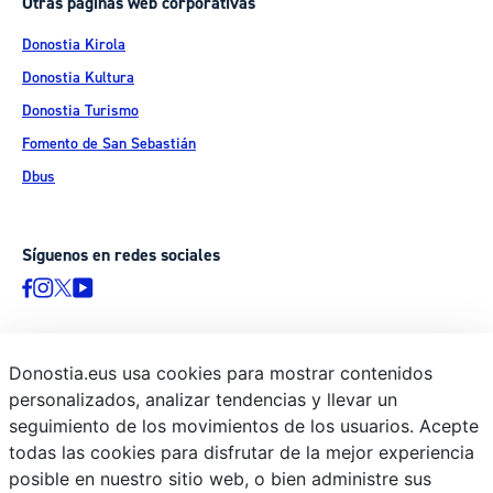
Otras páginas web corporativas
Donostia Kirola
Donostia Kultura
Donostia Turismo
Fomento de San Sebastián
Dbus
Síguenos en redes sociales
Donostia.eus usa cookies para mostrar contenidos
© Donostiako Udala - Ayuntamiento de Donostia / San Sebastián
personalizados, analizar tendencias y llevar un
Ijentea 1, 20003 Donostia / San Sebastián
seguimiento de los movimientos de los usuarios. Acepte
Aviso legal
todas las cookies para disfrutar de la mejor experiencia
Política de privacidad
posible en nuestro sitio web, o bien administre sus