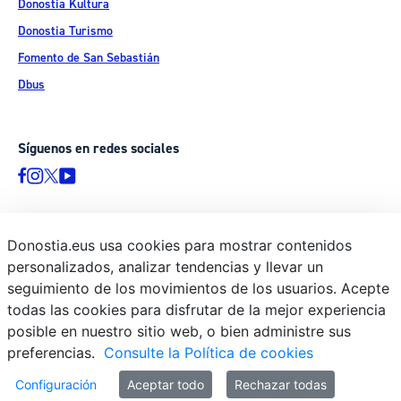
Donostia Kultura
Donostia Turismo
Fomento de San Sebastián
Dbus
Síguenos en redes sociales
Donostia.eus usa cookies para mostrar contenidos
© Donostiako Udala - Ayuntamiento de Donostia / San Sebastián
personalizados, analizar tendencias y llevar un
Ijentea 1, 20003 Donostia / San Sebastián
seguimiento de los movimientos de los usuarios. Acepte
Aviso legal
todas las cookies para disfrutar de la mejor experiencia
Política de privacidad
posible en nuestro sitio web, o bien administre sus
preferencias.
Consulte la Política de cookies
Política de cookies
Declaración de accesibilidad
Configuración
Aceptar todo
Rechazar todas