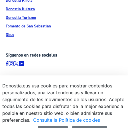
Donostia Kirola
Donostia Kultura
Donostia Turismo
Fomento de San Sebastián
Dbus
Síguenos en redes sociales
Donostia.eus usa cookies para mostrar contenidos
© Donostiako Udala - Ayuntamiento de Donostia / San Sebastián
personalizados, analizar tendencias y llevar un
Ijentea 1, 20003 Donostia / San Sebastián
seguimiento de los movimientos de los usuarios. Acepte
Aviso legal
todas las cookies para disfrutar de la mejor experiencia
Política de privacidad
posible en nuestro sitio web, o bien administre sus
preferencias.
Consulte la Política de cookies
Política de cookies
Declaración de accesibilidad