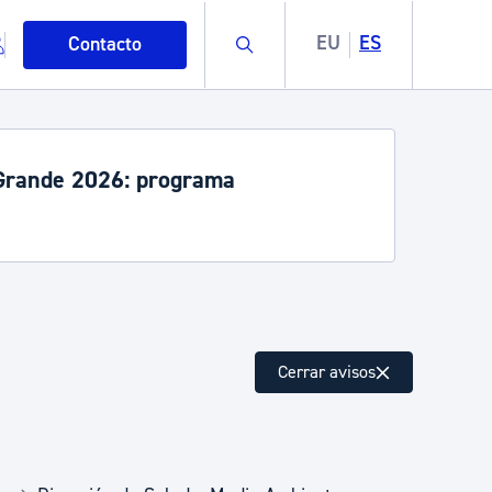
Buscar
EU
ES
Contacto
rande 2026: programa
mo
Cerrar avisos
esiduos y medioambiente