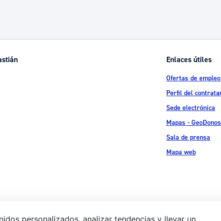
astián
Enlaces útiles
Ofertas de empleo
Perfil del contrata
Sede electrónica
Mapas - GeoDonos
Sala de prensa
Mapa web
idos personalizados, analizar tendencias y llevar un