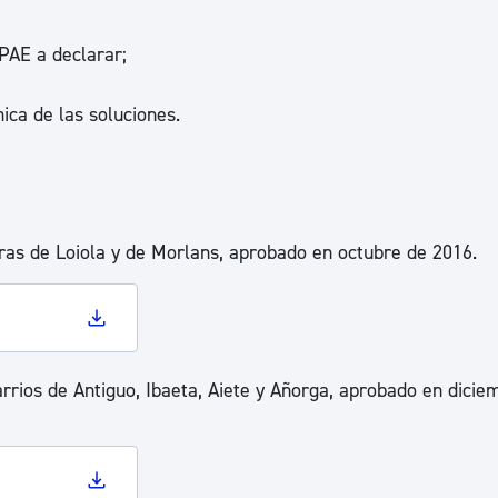
ad
Administración municipal
PAE a declarar;
Tablón de anuncios oficiales
Calendario fiscal
ica de las soluciones.
tural
Portal de transparencia
ras de Loiola y de Morlans, aprobado en octubre de 2016.
arrios de Antiguo, Ibaeta, Aiete y Añorga, aprobado en dicie