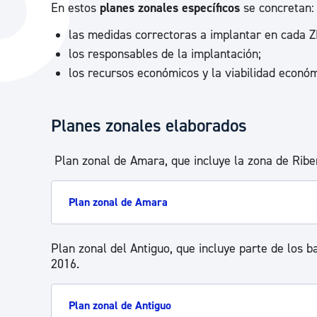
En estos
planes zonales específicos
se concretan:
La ciudad
Actualid
las medidas correctoras a implantar en cada Z
La ciudad ahora
Noticias
los responsables de la implantación;
Descubre la ciudad
Avisos
los recursos económicos y la viabilidad económ
La ciudad futura
Agenda cul
Planes zonales elaborados
Plan zonal de Amara, que incluye la zona de Ribe
Plan zonal de Amara
Plan zonal del Antiguo, que incluye parte de los b
2016.
Plan zonal de Antiguo