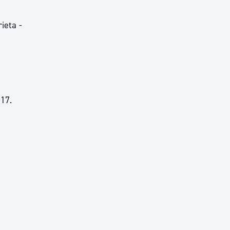
ieta -
017.