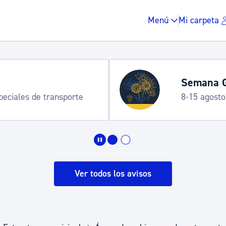
Menú
Mi carpeta
Semana G
speciales de transporte
8-15 agosto
Impuestos y multas
Vivienda y urbanis
Ver todos los avisos
Espacio público, r