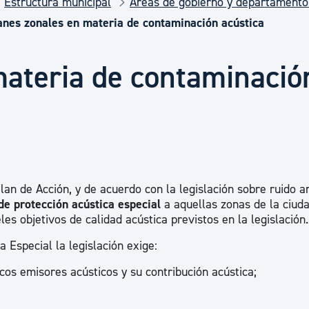
Estructura municipal
Áreas de gobierno y departamento
Euskera
anes zonales en materia de contaminación acústica
Desarrollo económico 
materia de contaminació
Igualdad, Derechos Hu
Cultura
Plan de Acción, y de acuerdo con la legislación sobre ruido a
de protección acústica especial
a aquellas zonas de la ciud
Turismo
les objetivos de calidad acústica previstos en la legislación.
 Especial la legislación exige:
focos emisores acústicos y su contribución acústica;