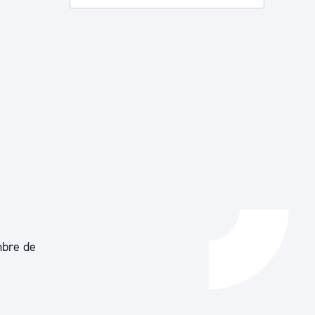
Catálogo de trámites
Ayuda a la tramitación
mbre de