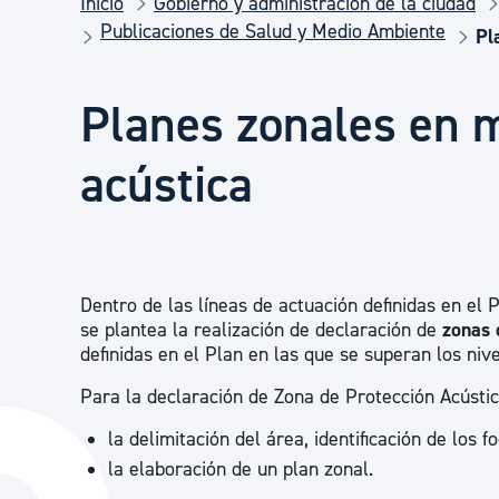
Inicio
Gobierno y administración de la ciudad
Seguridad ciudadana y emergencias
Publicaciones de Salud y Medio Ambiente
Pl
Salud Pública, animales y consumo
Planes zonales en 
acústica
Infancia y juventud
Participación ciudadana y asociacionismo
Dentro de las líneas de actuación definidas en el 
se plantea la realización de declaración de
zonas 
Deporte
definidas en el Plan en las que se superan los nive
Para la declaración de Zona de Protección Acústica
la delimitación del área, identificación de los 
la elaboración de un plan zonal.