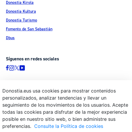
Donostia Kirola
Donostia Kultura
Donostia Turismo
Fomento de San Sebastián
Dbus
Síguenos en redes sociales
Donostia.eus usa cookies para mostrar contenidos
© Donostiako Udala - Ayuntamiento de Donostia / San Sebastián
personalizados, analizar tendencias y llevar un
Ijentea 1, 20003 Donostia / San Sebastián
seguimiento de los movimientos de los usuarios. Acepte
Aviso legal
todas las cookies para disfrutar de la mejor experiencia
Política de privacidad
posible en nuestro sitio web, o bien administre sus
preferencias.
Consulte la Política de cookies
Política de cookies