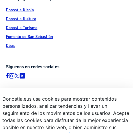
Donostia Kirola
Donostia Kultura
Donostia Turismo
Fomento de San Sebastián
Dbus
Síguenos en redes sociales
Donostia.eus usa cookies para mostrar contenidos
© Donostiako Udala - Ayuntamiento de Donostia / San Sebastián
personalizados, analizar tendencias y llevar un
Ijentea 1, 20003 Donostia / San Sebastián
seguimiento de los movimientos de los usuarios. Acepte
Aviso legal
todas las cookies para disfrutar de la mejor experiencia
Política de privacidad
posible en nuestro sitio web, o bien administre sus