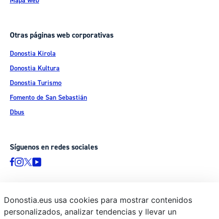
Mapa web
Otras páginas web corporativas
Donostia Kirola
Donostia Kultura
Donostia Turismo
Fomento de San Sebastián
Dbus
Síguenos en redes sociales
Donostia.eus usa cookies para mostrar contenidos
© Donostiako Udala - Ayuntamiento de Donostia / San Sebastián
personalizados, analizar tendencias y llevar un
Ijentea 1, 20003 Donostia / San Sebastián