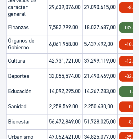
Servicios de
carácter
29,639,076.00
27.090.615,00
-8.6
general
Finanzas
7,582,799.00
18.027.487,00
137.74
Órganos de
6,061,958.00
5.437.492,00
-10.3
Gobierno
Cultura
42,731,721.00
37.299.119,00
-12.7
Deportes
32,055,574.00
21.490.469,00
-32.9
Educación
14,092,295.00
14.267.283,00
1.24
Sanidad
2,258,569.00
2.250.430,00
-0.3
Bienestar
56,472,849.00
51.728.025,00
-8.4
Urbanismo
47,052,421.00
34.825.077,00
-25.9