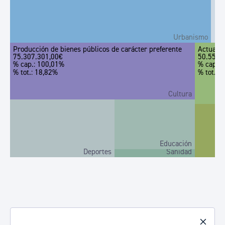
Urbanismo
Producción de bienes públicos de carácter preferente
Actuacio
75.307.301,00€
50.555.
% cap.: 100,01%
% cap.:
% tot.: 18,82%
% tot.: 
Cultura
Educación
Deportes
Sanidad